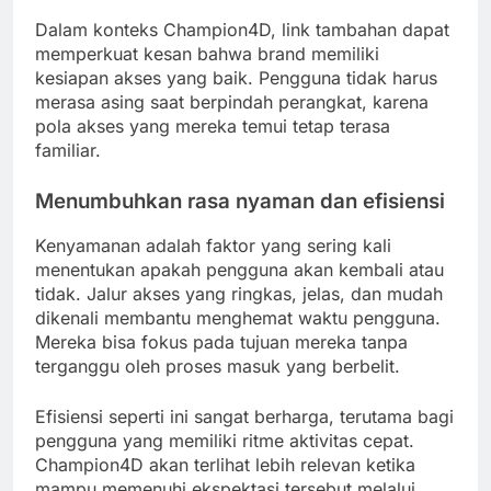
Dalam konteks Champion4D, link tambahan dapat
memperkuat kesan bahwa brand memiliki
kesiapan akses yang baik. Pengguna tidak harus
merasa asing saat berpindah perangkat, karena
pola akses yang mereka temui tetap terasa
familiar.
Menumbuhkan rasa nyaman dan efisiensi
Kenyamanan adalah faktor yang sering kali
menentukan apakah pengguna akan kembali atau
tidak. Jalur akses yang ringkas, jelas, dan mudah
dikenali membantu menghemat waktu pengguna.
Mereka bisa fokus pada tujuan mereka tanpa
terganggu oleh proses masuk yang berbelit.
Efisiensi seperti ini sangat berharga, terutama bagi
pengguna yang memiliki ritme aktivitas cepat.
Champion4D akan terlihat lebih relevan ketika
mampu memenuhi ekspektasi tersebut melalui