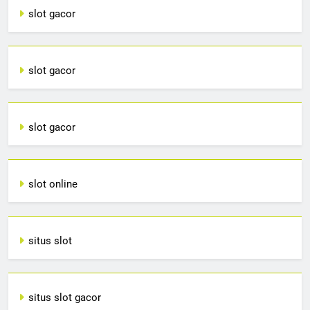
slot gacor
slot gacor
slot gacor
slot online
situs slot
situs slot gacor