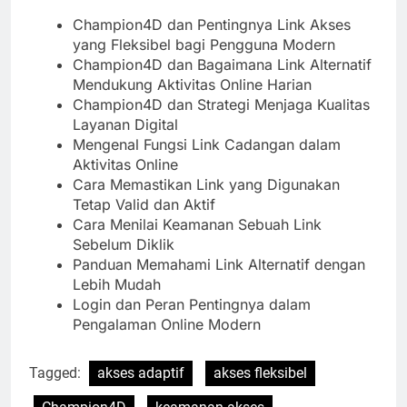
Champion4D dan Pentingnya Link Akses
yang Fleksibel bagi Pengguna Modern
Champion4D dan Bagaimana Link Alternatif
Mendukung Aktivitas Online Harian
Champion4D dan Strategi Menjaga Kualitas
Layanan Digital
Mengenal Fungsi Link Cadangan dalam
Aktivitas Online
Cara Memastikan Link yang Digunakan
Tetap Valid dan Aktif
Cara Menilai Keamanan Sebuah Link
Sebelum Diklik
Panduan Memahami Link Alternatif dengan
Lebih Mudah
Login dan Peran Pentingnya dalam
Pengalaman Online Modern
Tagged:
akses adaptif
akses fleksibel