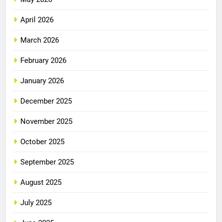
April 2026
March 2026
February 2026
January 2026
December 2025
November 2025
October 2025
September 2025
August 2025
July 2025