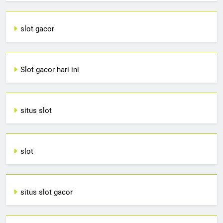
slot gacor
Slot gacor hari ini
situs slot
slot
situs slot gacor