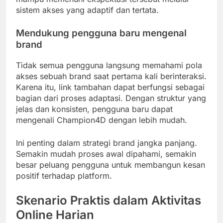
sistem akses yang adaptif dan tertata.
Mendukung pengguna baru mengenal
brand
Tidak semua pengguna langsung memahami pola
akses sebuah brand saat pertama kali berinteraksi.
Karena itu, link tambahan dapat berfungsi sebagai
bagian dari proses adaptasi. Dengan struktur yang
jelas dan konsisten, pengguna baru dapat
mengenali Champion4D dengan lebih mudah.
Ini penting dalam strategi brand jangka panjang.
Semakin mudah proses awal dipahami, semakin
besar peluang pengguna untuk membangun kesan
positif terhadap platform.
Skenario Praktis dalam Aktivitas
Online Harian