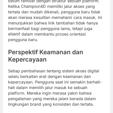
belum familiar dengan struktur sebuah platform.
Ketika Champion4D memiliki jalur akses yang
tertata dan mudah dikenali, pengguna baru tidak
akan merasa kesulitan memahami cara masuk. Ini
menunjukkan bahwa link tambahan tidak hanya
bermanfaat bagi pengguna lama, tetapi juga
efektif dalam membantu proses orientasi
pengguna baru.
Perspektif Keamanan dan
Kepercayaan
Setiap pembahasan tentang sistem akses digital
selalu berkaitan erat dengan keamanan dan
kepercayaan. Pengguna saat ini semakin berhati-
hati dalam memilih jalur masuk ke sebuah
platform. Mereka ingin merasa yakin bahwa
pengalaman yang mereka jalani berada dalam
lingkungan brand yang konsisten dan tertata.