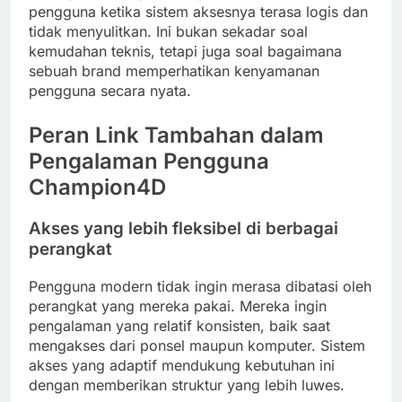
pengguna ketika sistem aksesnya terasa logis dan
tidak menyulitkan. Ini bukan sekadar soal
kemudahan teknis, tetapi juga soal bagaimana
sebuah brand memperhatikan kenyamanan
pengguna secara nyata.
Peran Link Tambahan dalam
Pengalaman Pengguna
Champion4D
Akses yang lebih fleksibel di berbagai
perangkat
Pengguna modern tidak ingin merasa dibatasi oleh
perangkat yang mereka pakai. Mereka ingin
pengalaman yang relatif konsisten, baik saat
mengakses dari ponsel maupun komputer. Sistem
akses yang adaptif mendukung kebutuhan ini
dengan memberikan struktur yang lebih luwes.