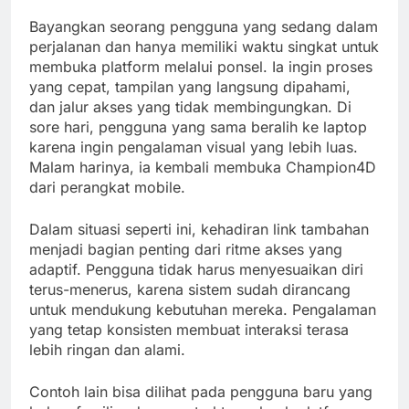
Bayangkan seorang pengguna yang sedang dalam
perjalanan dan hanya memiliki waktu singkat untuk
membuka platform melalui ponsel. Ia ingin proses
yang cepat, tampilan yang langsung dipahami,
dan jalur akses yang tidak membingungkan. Di
sore hari, pengguna yang sama beralih ke laptop
karena ingin pengalaman visual yang lebih luas.
Malam harinya, ia kembali membuka Champion4D
dari perangkat mobile.
Dalam situasi seperti ini, kehadiran link tambahan
menjadi bagian penting dari ritme akses yang
adaptif. Pengguna tidak harus menyesuaikan diri
terus-menerus, karena sistem sudah dirancang
untuk mendukung kebutuhan mereka. Pengalaman
yang tetap konsisten membuat interaksi terasa
lebih ringan dan alami.
Contoh lain bisa dilihat pada pengguna baru yang