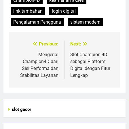
Champion4D
keamanan akses
link tambahan
login digital
Pengalaman Pengguna
sistem modern
Previous:
Next:
Post
navigation
Mengenal
Slot Champion 4D
Champion4D dari
sebagai Platform
Sisi Performa dan
Digital dengan Fitur
Stabilitas Layanan
Lengkap
slot gacor