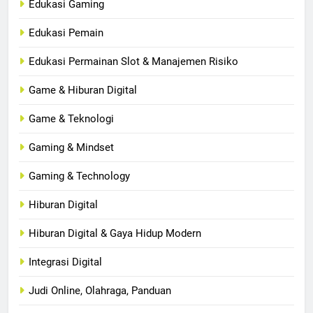
Edukasi Gaming
Edukasi Pemain
Edukasi Permainan Slot & Manajemen Risiko
Game & Hiburan Digital
Game & Teknologi
Gaming & Mindset
Gaming & Technology
Hiburan Digital
Hiburan Digital & Gaya Hidup Modern
Integrasi Digital
Judi Online, Olahraga, Panduan