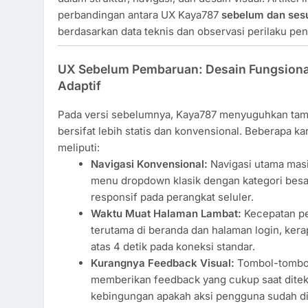
perbandingan antara UX Kaya787
sebelum dan se
berdasarkan data teknis dan observasi perilaku pe
UX Sebelum Pembaruan: Desain Fungsion
Adaptif
Pada versi sebelumnya, Kaya787 menyuguhkan tam
bersifat lebih statis dan konvensional. Beberapa ka
meliputi:
Navigasi Konvensional:
Navigasi utama mas
menu dropdown klasik dengan kategori besar
responsif pada perangkat seluler.
Waktu Muat Halaman Lambat:
Kecepatan p
terutama di beranda dan halaman login, kera
atas 4 detik pada koneksi standar.
Kurangnya Feedback Visual:
Tombol-tombol 
memberikan feedback yang cukup saat dite
kebingungan apakah aksi pengguna sudah di