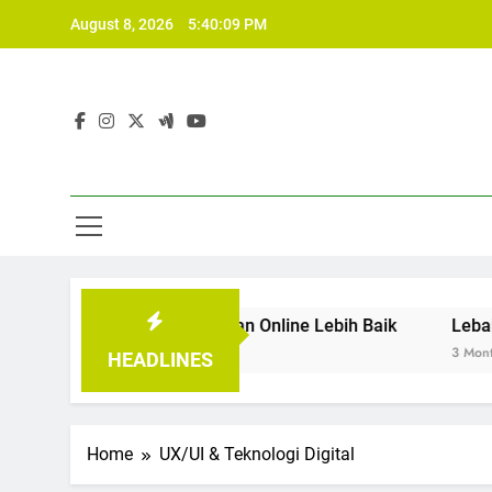
Skip
August 8, 2026
5:40:10 PM
to
content
724
i untuk Pengalaman Online Lebih Baik
Lebah4D Alterna
3 Months Ago
HEADLINES
Home
UX/UI & Teknologi Digital