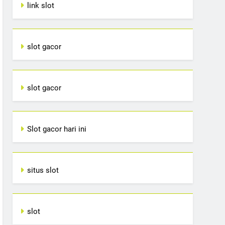
link slot
slot gacor
slot gacor
Slot gacor hari ini
situs slot
slot