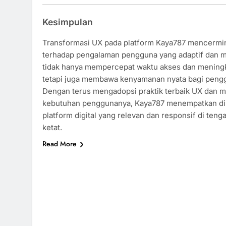
Kesimpulan
Transformasi UX pada platform Kaya787 mencerm
terhadap pengalaman pengguna yang adaptif dan m
tidak hanya mempercepat waktu akses dan meningka
tetapi juga membawa kenyamanan nyata bagi penggu
Dengan terus mengadopsi praktik terbaik UX dan 
kebutuhan penggunanya, Kaya787 menempatkan dir
platform digital yang relevan dan responsif di ten
ketat.
Read More