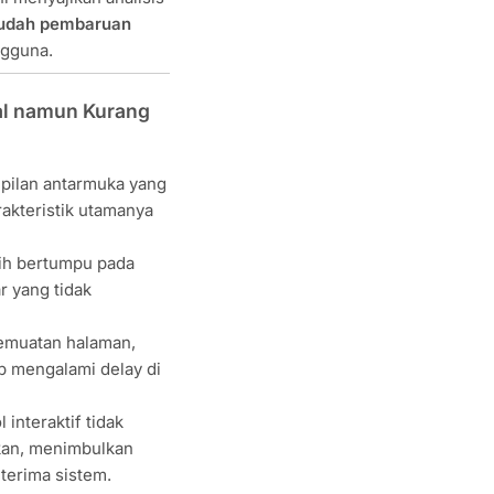
sudah pembaruan
ngguna.
al namun Kurang
pilan antarmuka yang
rakteristik utamanya
ih bertumpu pada
 yang tidak
emuatan halaman,
p mengalami delay di
interaktif tidak
kan, menimbulkan
terima sistem.