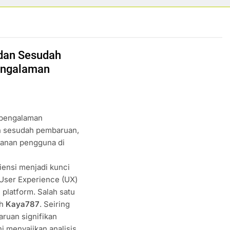
dan Sesudah
engalaman
 pengalaman
n sesudah pembaruan,
manan pengguna di
iensi menjadi kunci
 User Experience (UX)
 platform. Salah satu
ah
Kaya787
. Seiring
ruan signifikan
ini menyajikan analisis