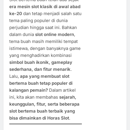
era mesin slot klasik di awal abad
ke-20
dan tetap menjadi salah satu
tema paling populer di dunia
perjudian hingga saat ini. Bahkan
dalam dunia
slot online modern
,
tema buah masih memiliki tempat
istimewa, dengan banyaknya game
yang menghadirkan kombinasi
simbol buah ikonik, gameplay
sederhana, dan fitur menarik
.
Lalu,
apa yang membuat slot
bertema buah tetap populer di
kalangan pemain?
Dalam artikel
ini, kita akan membahas
sejarah,
keunggulan, fitur, serta beberapa
slot bertema buah terbaik yang
bisa dimainkan di Horas Slot
.