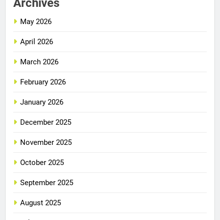
Archives
May 2026
April 2026
March 2026
February 2026
January 2026
December 2025
November 2025
October 2025
September 2025
August 2025