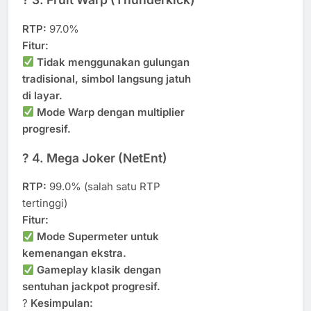
RTP:
97.0%
Fitur:
Tidak menggunakan gulungan
tradisional, simbol langsung jatuh
di layar.
Mode Warp dengan multiplier
progresif.
? 4. Mega Joker (NetEnt)
RTP:
99.0% (salah satu RTP
tertinggi)
Fitur:
Mode Supermeter untuk
kemenangan ekstra.
Gameplay klasik dengan
sentuhan jackpot progresif.
?
Kesimpulan: