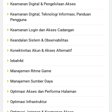
Keamanan Digital & Pengelolaan Akses
Keamanan Digital, Teknologi Informasi, Panduan
Pengguna
Keamanan Login dan Akses Cadangan
Keandalan Sistem & Observabilitas
Konektivitas Akun & Akses Alternatif
lebah4d
Manajemen Ritme Game
Manajemen Sumber Daya
Optimasi Akses dan Performa Halaman
Optimasi Infrastruktur