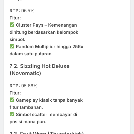
RTP:
96.5%
Fitur:
Cluster Pays – Kemenangan
dihitung berdasarkan kelompok
simbol.
Random Multiplier hingga 256x
dalam satu putaran.
? 2. Sizzling Hot Deluxe
(Novomatic)
RTP:
95.66%
Fitur:
Gameplay klasik tanpa banyak
fitur tambahan.
Simbol scatter membayar di
posisi mana pun.
? 3. Fruit Warp (Thunderkick)