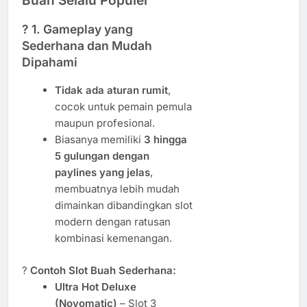
Buah Selalu Populer
? 1. Gameplay yang
Sederhana dan Mudah
Dipahami
Tidak ada aturan rumit
,
cocok untuk pemain pemula
maupun profesional.
Biasanya memiliki
3 hingga
5 gulungan dengan
paylines yang jelas
,
membuatnya lebih mudah
dimainkan dibandingkan slot
modern dengan ratusan
kombinasi kemenangan.
?
Contoh Slot Buah Sederhana:
Ultra Hot Deluxe
(Novomatic)
– Slot 3