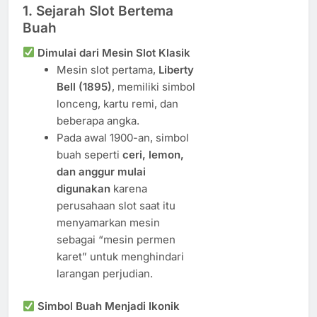
1. Sejarah Slot Bertema
Buah
Dimulai dari Mesin Slot Klasik
Mesin slot pertama,
Liberty
Bell (1895)
, memiliki simbol
lonceng, kartu remi, dan
beberapa angka.
Pada awal 1900-an, simbol
buah seperti
ceri, lemon,
dan anggur mulai
digunakan
karena
perusahaan slot saat itu
menyamarkan mesin
sebagai “mesin permen
karet” untuk menghindari
larangan perjudian.
Simbol Buah Menjadi Ikonik