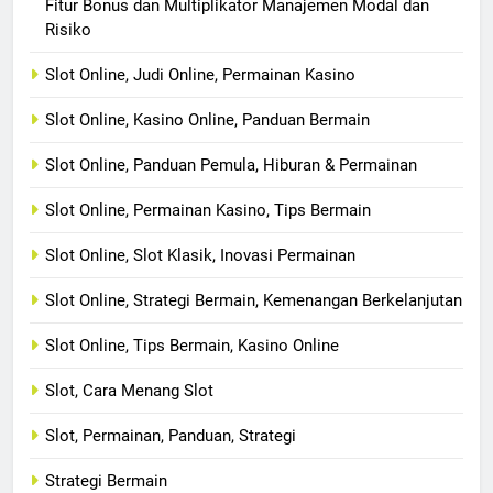
Fitur Bonus dan Multiplikator Manajemen Modal dan
Risiko
Slot Online, Judi Online, Permainan Kasino
Slot Online, Kasino Online, Panduan Bermain
Slot Online, Panduan Pemula, Hiburan & Permainan
Slot Online, Permainan Kasino, Tips Bermain
Slot Online, Slot Klasik, Inovasi Permainan
Slot Online, Strategi Bermain, Kemenangan Berkelanjutan
Slot Online, Tips Bermain, Kasino Online
Slot, Cara Menang Slot
Slot, Permainan, Panduan, Strategi
Strategi Bermain