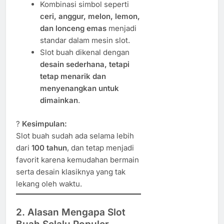
Kombinasi simbol seperti
ceri, anggur, melon, lemon,
dan lonceng emas
menjadi
standar dalam mesin slot.
Slot buah dikenal dengan
desain sederhana, tetapi
tetap menarik dan
menyenangkan untuk
dimainkan
.
?
Kesimpulan:
Slot buah sudah ada selama lebih
dari
100 tahun
, dan tetap menjadi
favorit karena kemudahan bermain
serta desain klasiknya yang tak
lekang oleh waktu.
2. Alasan Mengapa Slot