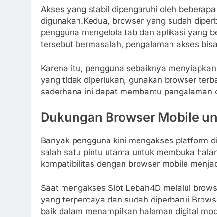
Akses yang stabil dipengaruhi oleh beberapa
digunakan.Kedua, browser yang sudah diperba
pengguna mengelola tab dan aplikasi yang ber
tersebut bermasalah, pengalaman akses bis
Karena itu, pengguna sebaiknya menyiapkan
yang tidak diperlukan, gunakan browser terb
sederhana ini dapat membantu pengalaman onl
Dukungan Browser Mobile u
Banyak pengguna kini mengakses platform di
salah satu pintu utama untuk membuka hala
kompatibilitas dengan browser mobile menjad
Saat mengakses Slot Lebah4D melalui brows
yang terpercaya dan sudah diperbarui.Browser
baik dalam menampilkan halaman digital mod