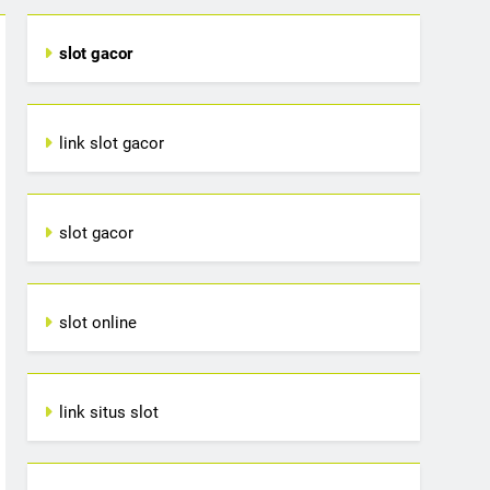
slot gacor
link slot gacor
slot gacor
slot online
link situs slot