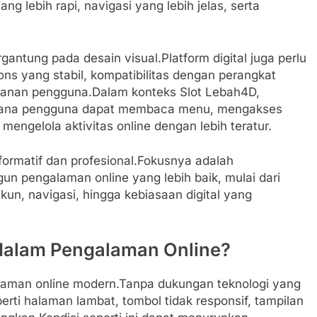
ng lebih rapi, navigasi yang lebih jelas, serta
antung pada desain visual.Platform digital juga perlu
ons yang stabil, kompatibilitas dengan perangkat
anan pengguna.Dalam konteks Slot Lebah4D,
aimana pengguna dapat membaca menu, mengakses
engelola aktivitas online dengan lebih teratur.
formatif dan profesional.Fokusnya adalah
n pengalaman online yang lebih baik, mulai dari
kun, navigasi, hingga kebiasaan digital yang
dalam Pengalaman Online?
laman online modern.Tanpa dukungan teknologi yang
rti halaman lambat, tombol tidak responsif, tampilan