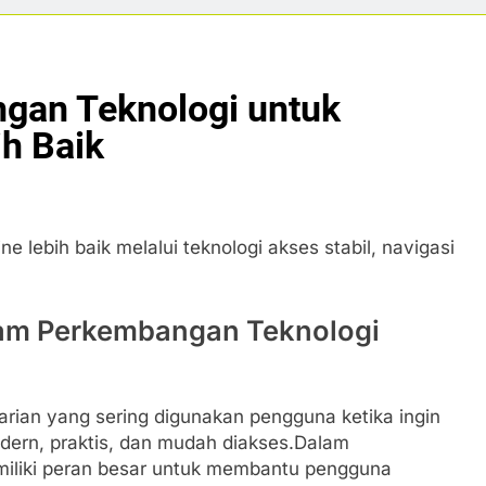
gan Teknologi untuk
h Baik
lebih baik melalui teknologi akses stabil, navigasi
am Perkembangan Teknologi
carian yang sering digunakan pengguna ketika ingin
dern, praktis, dan mudah diakses.Dalam
miliki peran besar untuk membantu pengguna