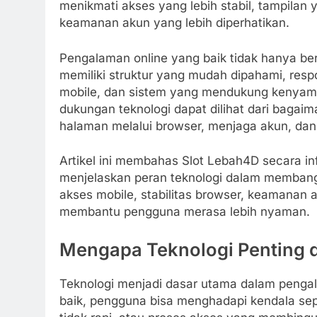
menikmati akses yang lebih stabil, tampilan ya
keamanan akun yang lebih diperhatikan.
Pengalaman online yang baik tidak hanya berg
memiliki struktur yang mudah dipahami, resp
mobile, dan sistem yang mendukung kenyam
dukungan teknologi dapat dilihat dari bag
halaman melalui browser, menjaga akun, dan m
Artikel ini membahas Slot Lebah4D secara in
menjelaskan peran teknologi dalam membangu
akses mobile, stabilitas browser, keamanan a
membantu pengguna merasa lebih nyaman.
Mengapa Teknologi Penting 
Teknologi menjadi dasar utama dalam penga
baik, pengguna bisa menghadapi kendala sepe