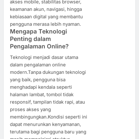
akses mobile, stabilitas browser,
keamanan akun, navigasi, hingga
kebiasaan digital yang membantu
pengguna merasa lebih nyaman.
Mengapa Teknologi
Penting dalam
Pengalaman Online?
Teknologi menjadi dasar utama
dalam pengalaman online
modern.Tanpa dukungan teknologi
yang baik, pengguna bisa
menghadapi kendala seperti
halaman lambat, tombol tidak
responsif, tampilan tidak rapi, atau
proses akses yang
membingungkan.Kondisi seperti ini
dapat menurunkan kenyamanan,
terutama bagi pengguna baru yang