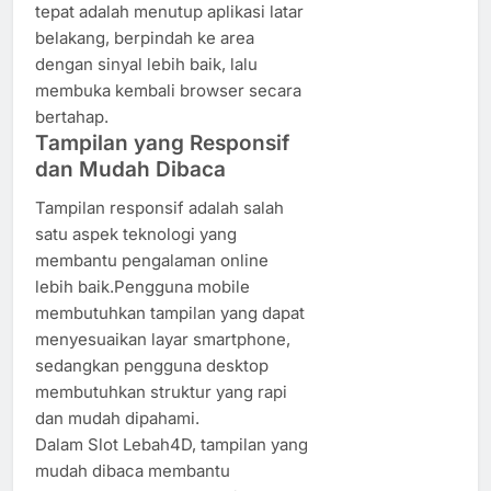
tepat adalah menutup aplikasi latar
belakang, berpindah ke area
dengan sinyal lebih baik, lalu
membuka kembali browser secara
bertahap.
Tampilan yang Responsif
dan Mudah Dibaca
Tampilan responsif adalah salah
satu aspek teknologi yang
membantu pengalaman online
lebih baik.Pengguna mobile
membutuhkan tampilan yang dapat
menyesuaikan layar smartphone,
sedangkan pengguna desktop
membutuhkan struktur yang rapi
dan mudah dipahami.
Dalam Slot Lebah4D, tampilan yang
mudah dibaca membantu