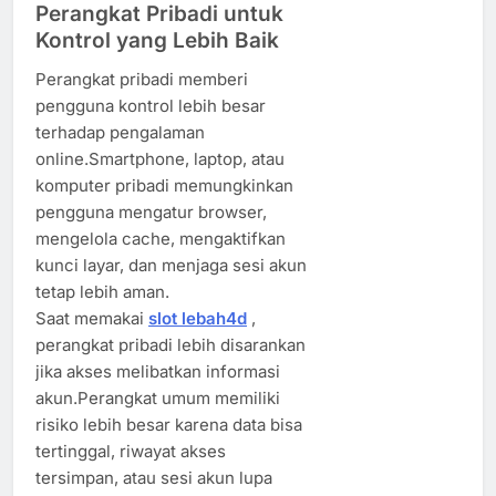
Perangkat Pribadi untuk
Kontrol yang Lebih Baik
Perangkat pribadi memberi
pengguna kontrol lebih besar
terhadap pengalaman
online.Smartphone, laptop, atau
komputer pribadi memungkinkan
pengguna mengatur browser,
mengelola cache, mengaktifkan
kunci layar, dan menjaga sesi akun
tetap lebih aman.
Saat memakai
slot lebah4d
,
perangkat pribadi lebih disarankan
jika akses melibatkan informasi
akun.Perangkat umum memiliki
risiko lebih besar karena data bisa
tertinggal, riwayat akses
tersimpan, atau sesi akun lupa