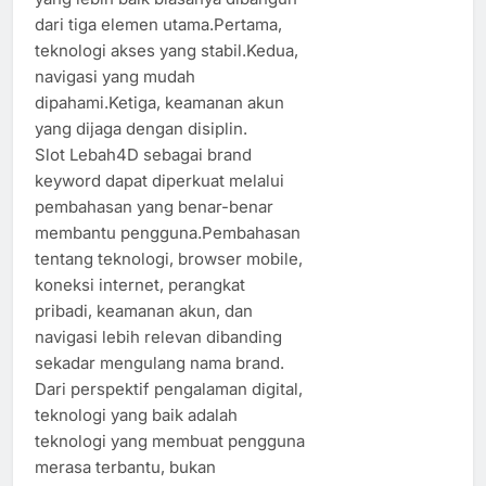
dari tiga elemen utama.Pertama,
teknologi akses yang stabil.Kedua,
navigasi yang mudah
dipahami.Ketiga, keamanan akun
yang dijaga dengan disiplin.
Slot Lebah4D sebagai brand
keyword dapat diperkuat melalui
pembahasan yang benar-benar
membantu pengguna.Pembahasan
tentang teknologi, browser mobile,
koneksi internet, perangkat
pribadi, keamanan akun, dan
navigasi lebih relevan dibanding
sekadar mengulang nama brand.
Dari perspektif pengalaman digital,
teknologi yang baik adalah
teknologi yang membuat pengguna
merasa terbantu, bukan