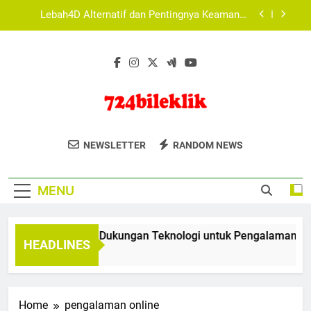
Skip
Cara Mengatasi Loading Lama pada Slot Lebah4D
to
dengan Akses yang Lebih Stabil dan Aman
content
LAE138 Login dan Pentingnya Menggunakan
Perangkat Pribadi
Slot Lebah4D dan Dukungan Teknologi untuk
Pengalaman Online Lebih Baik
Lebah4D Alternatif dan Pentingnya Keamanan
Saat Login
724 Bileklik
Cara Mengatasi Loading Lama pada Slot Lebah4D
NEWSLETTER
RANDOM NEWS
dengan Akses yang Lebih Stabil dan Aman
LAE138 Login dan Pentingnya Menggunakan
Perangkat Pribadi
MENU
ot Lebah4D dan Dukungan Teknologi untuk Pengalaman Online
HEADLINES
Months Ago
Home
pengalaman online