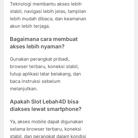
Teknologi membantu akses lebih
stabil, navigasi lebih jelas, tampilan
lebih mudah dibaca, dan keamanan
akun lebih terjaga.
Bagaimana cara membuat
akses lebih nyaman?
Gunakan perangkat pribadi,
browser terbaru, koneksi stabil,
tutup aplikasi latar belakang, dan
baca instruksi sebelum
melanjutkan.
Apakah Slot Lebah4D bisa
diakses lewat smartphone?
Ya, akses mobile dapat digunakan
selama browser terbaru, koneksi
stabil, dan perangkat dalam kondisi