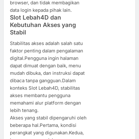
browser, dan tidak membagikan
data login kepada pihak lain.
Slot Lebah4D dan
Kebutuhan Akses yang
Stabil
Stabilitas akses adalah salah satu
faktor penting dalam pengalaman
digital.Pengguna ingin halaman
dapat dimuat dengan baik, menu
mudah dibuka, dan instruksi dapat
dibaca tanpa gangguan.Dalam
konteks Slot Lebah4D, stabilitas
akses membantu pengguna
memahami alur platform dengan
lebih tenang.
Akses yang stabil dipengaruhi oleh
beberapa hal.Pertama, kondisi
perangkat yang digunakan.Kedua,