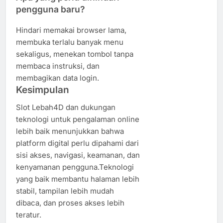
pengguna baru?
Hindari memakai browser lama,
membuka terlalu banyak menu
sekaligus, menekan tombol tanpa
membaca instruksi, dan
membagikan data login.
Kesimpulan
Slot Lebah4D dan dukungan
teknologi untuk pengalaman online
lebih baik menunjukkan bahwa
platform digital perlu dipahami dari
sisi akses, navigasi, keamanan, dan
kenyamanan pengguna.Teknologi
yang baik membantu halaman lebih
stabil, tampilan lebih mudah
dibaca, dan proses akses lebih
teratur.