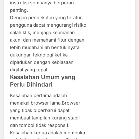
instruksi semuanya berperan
penting.
Dengan pendekatan yang teratur,
pengguna dapat mengurangi risiko
salah klik, menjaga keamanan
akun, dan memahami fitur dengan
lebih mudah.Inilah bentuk nyata
dukungan teknologi ketika
dipadukan dengan kebiasaan
digital yang tepat.
Kesalahan Umum yang
Perlu Dihindari
Kesalahan pertama adalah
memakai browser lama.Browser
yang tidak diperbarui dapat
membuat tampilan kurang stabil
dan tombol tidak responsif.
Kesalahan kedua adalah membuka