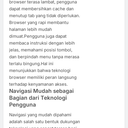
browser terasa lambat, pengguna
dapat membersihkan cache dan
menutup tab yang tidak diperlukan.
Browser yang rapi membantu
halaman lebih mudah
dimuat.Pengguna juga dapat
membaca instruksi dengan lebih
jelas, memahami posisi tombol,
dan berpindah menu tanpa merasa
terlalu bingung.Hal ini
menunjukkan bahwa teknologi
browser memiliki peran langsung
terhadap kenyamanan akses.
Navigasi Mudah sebagai
Bagian dari Teknologi
Pengguna
Navigasi yang mudah dipahami
adalah salah satu bentuk dukungan