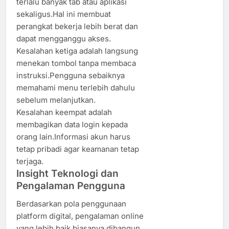
terlalu banyak tab atau aplikasi
sekaligus.Hal ini membuat
perangkat bekerja lebih berat dan
dapat mengganggu akses.
Kesalahan ketiga adalah langsung
menekan tombol tanpa membaca
instruksi.Pengguna sebaiknya
memahami menu terlebih dahulu
sebelum melanjutkan.
Kesalahan keempat adalah
membagikan data login kepada
orang lain.Informasi akun harus
tetap pribadi agar keamanan tetap
terjaga.
Insight Teknologi dan
Pengalaman Pengguna
Berdasarkan pola penggunaan
platform digital, pengalaman online
yang lebih baik biasanya dibangun