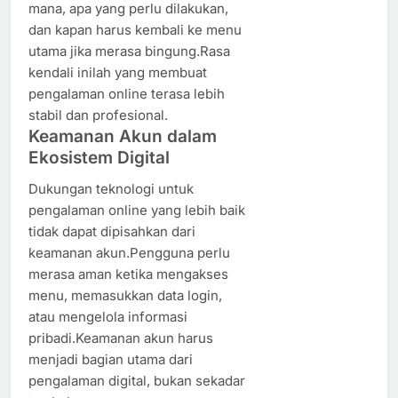
mana, apa yang perlu dilakukan,
dan kapan harus kembali ke menu
utama jika merasa bingung.Rasa
kendali inilah yang membuat
pengalaman online terasa lebih
stabil dan profesional.
Keamanan Akun dalam
Ekosistem Digital
Dukungan teknologi untuk
pengalaman online yang lebih baik
tidak dapat dipisahkan dari
keamanan akun.Pengguna perlu
merasa aman ketika mengakses
menu, memasukkan data login,
atau mengelola informasi
pribadi.Keamanan akun harus
menjadi bagian utama dari
pengalaman digital, bukan sekadar