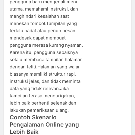
pengguna baru mengenali menu
utama, memahami instruksi, dan
menghindari kesalahan saat
menekan tombol.Tampilan yang
terlalu padat atau penuh pesan
mendesak dapat membuat
pengguna merasa kurang nyaman.
Karena itu, pengguna sebaiknya
selalu membaca tampilan halaman
dengan teliti.Halaman yang wajar
biasanya memiliki struktur rapi,
instruksi jelas, dan tidak meminta
data yang tidak relevan.Jika
tampilan terasa mencurigakan,
lebih baik berhenti sejenak dan
lakukan pemeriksaan ulang.
Contoh Skenario
Pengalaman Online yang
Lebih Baik