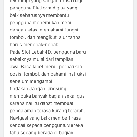
teknologi yang sangat terasa bagi
pengguna.Platform digital yang
baik seharusnya membantu
pengguna menemukan menu
dengan jelas, memahami fungsi
tombol, dan mengikuti alur tanpa
harus menebak-nebak.
Pada Slot Lebah4D, pengguna baru
sebaiknya mulai dari tampilan
awal.Baca label menu, perhatikan
posisi tombol, dan pahami instruksi
sebelum mengambil
tindakan.Jangan langsung
membuka banyak bagian sekaligus
karena hal itu dapat membuat
pengalaman terasa kurang terarah.
Navigasi yang baik memberi rasa
kendali kepada pengguna.Mereka
tahu sedang berada di bagian