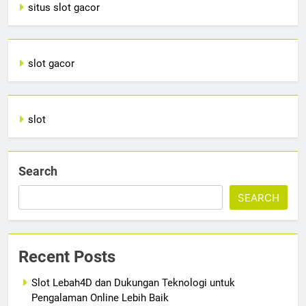
situs slot gacor
slot gacor
slot
Search
SEARCH
Recent Posts
Slot Lebah4D dan Dukungan Teknologi untuk
Pengalaman Online Lebih Baik