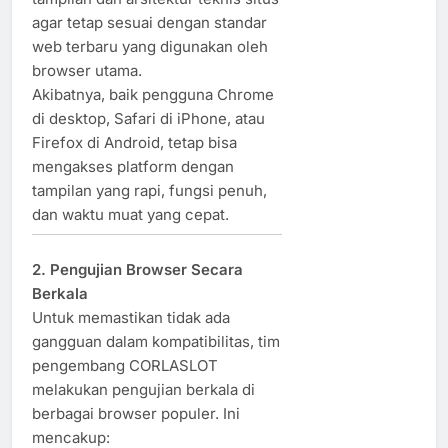
agar tetap sesuai dengan standar
web terbaru yang digunakan oleh
browser utama.
Akibatnya, baik pengguna Chrome
di desktop, Safari di iPhone, atau
Firefox di Android, tetap bisa
mengakses platform dengan
tampilan yang rapi, fungsi penuh,
dan waktu muat yang cepat.
2. Pengujian Browser Secara
Berkala
Untuk memastikan tidak ada
gangguan dalam kompatibilitas, tim
pengembang CORLASLOT
melakukan pengujian berkala di
berbagai browser populer. Ini
mencakup: