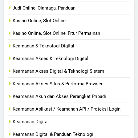
Judi Online, Olahraga, Panduan
Kasino Online, Slot Online
Kasino Online, Slot Online, Fitur Permainan
Keamanan & Teknologi Digital
Keamanan Akses & Teknologi Digital
Keamanan Akses Digital & Teknologi Sistem
Keamanan Akses Situs & Performa Browser
Keamanan Akun dan Akses Perangkat Pribadi
Keamanan Aplikasi / Keamanan API / Proteksi Login
Keamanan Digital
Keamanan Digital & Panduan Teknologi