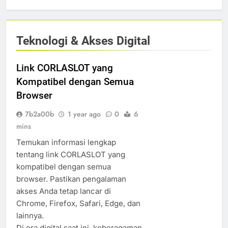
Teknologi & Akses Digital
Link CORLASLOT yang
Kompatibel dengan Semua
Browser
7b2a00b
1 year ago
0
6
mins
Temukan informasi lengkap
tentang link CORLASLOT yang
kompatibel dengan semua
browser. Pastikan pengalaman
akses Anda tetap lancar di
Chrome, Firefox, Safari, Edge, dan
lainnya.
Di era digital saat ini, keberagaman