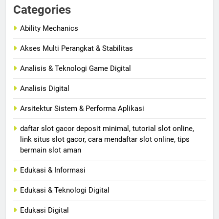
Categories
Ability Mechanics
Akses Multi Perangkat & Stabilitas
Analisis & Teknologi Game Digital
Analisis Digital
Arsitektur Sistem & Performa Aplikasi
daftar slot gacor deposit minimal, tutorial slot online,
link situs slot gacor, cara mendaftar slot online, tips
bermain slot aman
Edukasi & Informasi
Edukasi & Teknologi Digital
Edukasi Digital