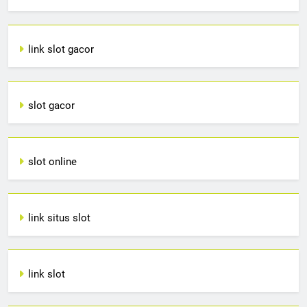
link slot gacor
slot gacor
slot online
link situs slot
link slot