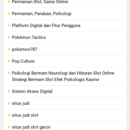
Permainan Slot, Game Online
Permainan, Panduan, Psikologi
Platform Digital dan Fitur Pengguna
Pokémon Tactics
pokemon787
Pop Culture
Psikologi Bermain Neurologi dan Hiburan Slot Online
Strategi Bermain Slot Efek Psikologis Kasino
Sistem Akses Digital
situs judi
situs judi slot
situs judi slot gacor