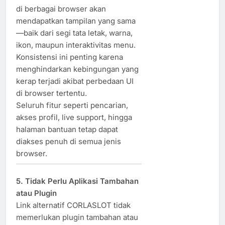
di berbagai browser akan
mendapatkan tampilan yang sama
—baik dari segi tata letak, warna,
ikon, maupun interaktivitas menu.
Konsistensi ini penting karena
menghindarkan kebingungan yang
kerap terjadi akibat perbedaan UI
di browser tertentu.
Seluruh fitur seperti pencarian,
akses profil, live support, hingga
halaman bantuan tetap dapat
diakses penuh di semua jenis
browser.
5. Tidak Perlu Aplikasi Tambahan
atau Plugin
Link alternatif CORLASLOT tidak
memerlukan plugin tambahan atau