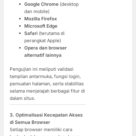
Google Chrome
(desktop
dan mobile)
Mozilla Firefox
Microsoft Edge
Safari
(terutama di
perangkat Apple)
Opera dan browser
alternatif lainnya
Pengujian ini meliputi validasi
tampilan antarmuka, fungsi login,
pemuatan halaman, serta stabilitas
selama menjelajah berbagai fitur di
dalam situs.
3. Optimalisasi Kecepatan Akses
di Semua Browser
Setiap browser memiliki cara