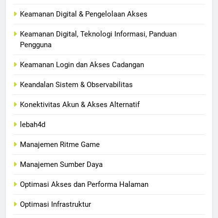
Keamanan Digital & Pengelolaan Akses
Keamanan Digital, Teknologi Informasi, Panduan
Pengguna
Keamanan Login dan Akses Cadangan
Keandalan Sistem & Observabilitas
Konektivitas Akun & Akses Alternatif
lebah4d
Manajemen Ritme Game
Manajemen Sumber Daya
Optimasi Akses dan Performa Halaman
Optimasi Infrastruktur