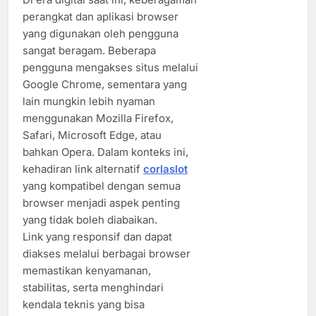
perangkat dan aplikasi browser
yang digunakan oleh pengguna
sangat beragam. Beberapa
pengguna mengakses situs melalui
Google Chrome, sementara yang
lain mungkin lebih nyaman
menggunakan Mozilla Firefox,
Safari, Microsoft Edge, atau
bahkan Opera. Dalam konteks ini,
kehadiran link alternatif
corlaslot
yang kompatibel dengan semua
browser menjadi aspek penting
yang tidak boleh diabaikan.
Link yang responsif dan dapat
diakses melalui berbagai browser
memastikan kenyamanan,
stabilitas, serta menghindari
kendala teknis yang bisa