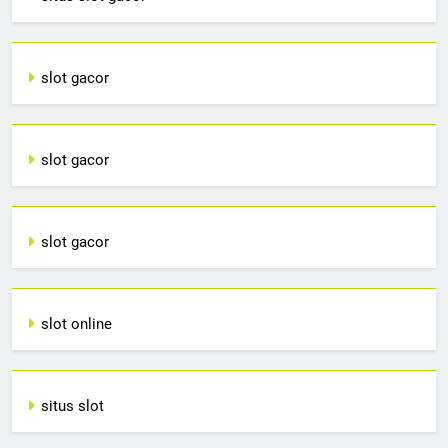
slot gacor
slot gacor
slot gacor
slot online
situs slot