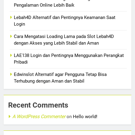
Pengalaman Online Lebih Baik
Lebah4D Alternatif dan Pentingnya Keamanan Saat
Login
Cara Mengatasi Loading Lama pada Slot Lebah4D
dengan Akses yang Lebih Stabil dan Aman
LAE138 Login dan Pentingnya Menggunakan Perangkat
Pribadi
Edwinslot Alternatif agar Pengguna Tetap Bisa
Terhubung dengan Aman dan Stabil
Recent Comments
A WordPress Commenter
on
Hello world!