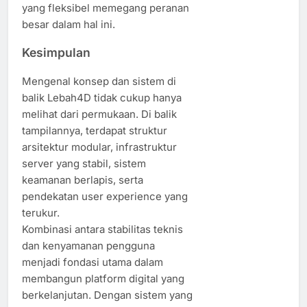
yang fleksibel memegang peranan
besar dalam hal ini.
Kesimpulan
Mengenal konsep dan sistem di
balik Lebah4D tidak cukup hanya
melihat dari permukaan. Di balik
tampilannya, terdapat struktur
arsitektur modular, infrastruktur
server yang stabil, sistem
keamanan berlapis, serta
pendekatan user experience yang
terukur.
Kombinasi antara stabilitas teknis
dan kenyamanan pengguna
menjadi fondasi utama dalam
membangun platform digital yang
berkelanjutan. Dengan sistem yang