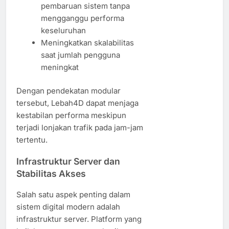
pembaruan sistem tanpa
mengganggu performa
keseluruhan
Meningkatkan skalabilitas
saat jumlah pengguna
meningkat
Dengan pendekatan modular
tersebut, Lebah4D dapat menjaga
kestabilan performa meskipun
terjadi lonjakan trafik pada jam-jam
tertentu.
Infrastruktur Server dan
Stabilitas Akses
Salah satu aspek penting dalam
sistem digital modern adalah
infrastruktur server. Platform yang