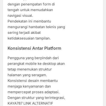
dengan penempatan form di
tengah untuk memudahkan
navigasi visual.
Pendekatan ini membantu
mengurangi hambatan teknis yang
sering terjadi akibat
ketidaksesuaian tampilan.
Konsistensi Antar Platform
Pengguna yang berpindah dari
perangkat mobile ke desktop akan
tetap menemukan struktur
halaman yang seragam.
Konsistensi desain membantu
menjaga kenyamanan dan
mempercepat proses adaptasi.
Dengan struktur yang terintegrasi,
KAYA787 LINK ALTERNATIF