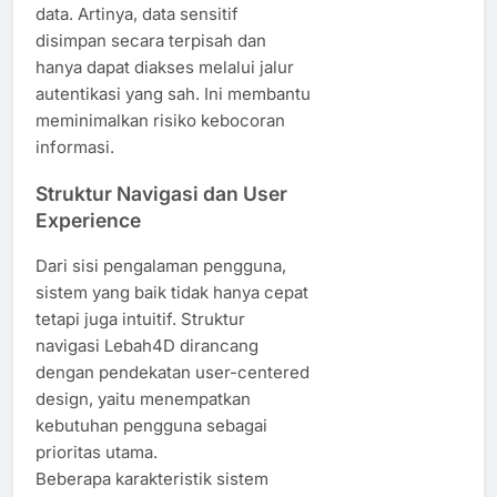
data. Artinya, data sensitif
disimpan secara terpisah dan
hanya dapat diakses melalui jalur
autentikasi yang sah. Ini membantu
meminimalkan risiko kebocoran
informasi.
Struktur Navigasi dan User
Experience
Dari sisi pengalaman pengguna,
sistem yang baik tidak hanya cepat
tetapi juga intuitif. Struktur
navigasi Lebah4D dirancang
dengan pendekatan user-centered
design, yaitu menempatkan
kebutuhan pengguna sebagai
prioritas utama.
Beberapa karakteristik sistem