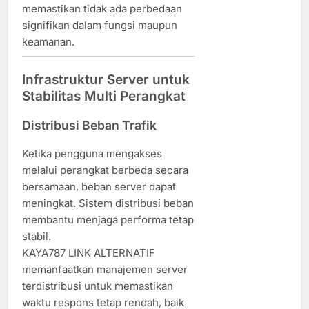
memastikan tidak ada perbedaan
signifikan dalam fungsi maupun
keamanan.
Infrastruktur Server untuk
Stabilitas Multi Perangkat
Distribusi Beban Trafik
Ketika pengguna mengakses
melalui perangkat berbeda secara
bersamaan, beban server dapat
meningkat. Sistem distribusi beban
membantu menjaga performa tetap
stabil.
KAYA787 LINK ALTERNATIF
memanfaatkan manajemen server
terdistribusi untuk memastikan
waktu respons tetap rendah, baik