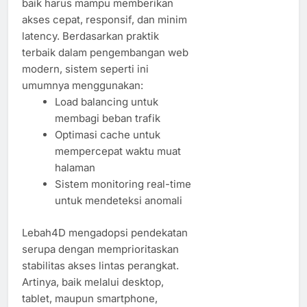
baik harus mampu memberikan
akses cepat, responsif, dan minim
latency. Berdasarkan praktik
terbaik dalam pengembangan web
modern, sistem seperti ini
umumnya menggunakan:
Load balancing untuk
membagi beban trafik
Optimasi cache untuk
mempercepat waktu muat
halaman
Sistem monitoring real-time
untuk mendeteksi anomali
Lebah4D mengadopsi pendekatan
serupa dengan memprioritaskan
stabilitas akses lintas perangkat.
Artinya, baik melalui desktop,
tablet, maupun smartphone,