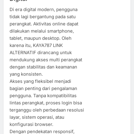
Di era digital modern, pengguna
tidak lagi bergantung pada satu
perangkat. Aktivitas online dapat
dilakukan melalui smartphone,
tablet, maupun desktop. Oleh
karena itu, KAYA787 LINK
ALTERNATIF dirancang untuk
mendukung akses multi perangkat
dengan stabilitas dan keamanan
yang konsisten.
Akses yang fleksibel menjadi
bagian penting dari pengalaman
pengguna. Tanpa kompatibilitas
lintas perangkat, proses login bisa
terganggu oleh perbedaan resolusi
layar, sistem operasi, atau
konfigurasi browser.
Dengan pendekatan responsif,