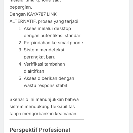
bepergian.
Dengan KAYA787 LINK
ALTERNATIF, proses yang terjadi:
Akses melalui desktop
dengan autentikasi standar
Perpindahan ke smartphone
Sistem mendeteksi
perangkat baru
Verifikasi tambahan
diaktifkan
Akses diberikan dengan
waktu respons stabil
Skenario ini menunjukkan bahwa
sistem mendukung fleksibilitas
tanpa mengorbankan keamanan.
Perspektif Profesional