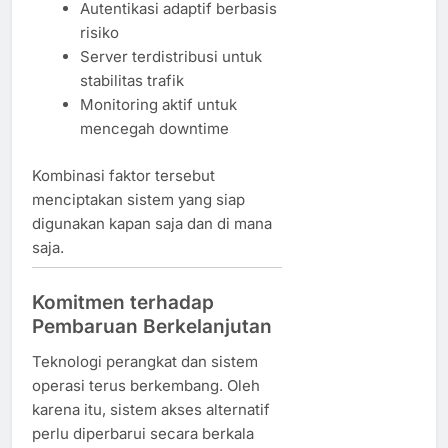
Autentikasi adaptif berbasis
risiko
Server terdistribusi untuk
stabilitas trafik
Monitoring aktif untuk
mencegah downtime
Kombinasi faktor tersebut
menciptakan sistem yang siap
digunakan kapan saja dan di mana
saja.
Komitmen terhadap
Pembaruan Berkelanjutan
Teknologi perangkat dan sistem
operasi terus berkembang. Oleh
karena itu, sistem akses alternatif
perlu diperbarui secara berkala