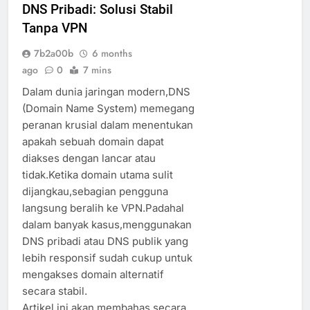
DNS Pribadi: Solusi Stabil
Tanpa VPN
7b2a00b
6 months
ago
0
7 mins
Dalam dunia jaringan modern,DNS
(Domain Name System) memegang
peranan krusial dalam menentukan
apakah sebuah domain dapat
diakses dengan lancar atau
tidak.Ketika domain utama sulit
dijangkau,sebagian pengguna
langsung beralih ke VPN.Padahal
dalam banyak kasus,menggunakan
DNS pribadi atau DNS publik yang
lebih responsif sudah cukup untuk
mengakses domain alternatif
secara stabil.
Artikel ini akan membahas secara