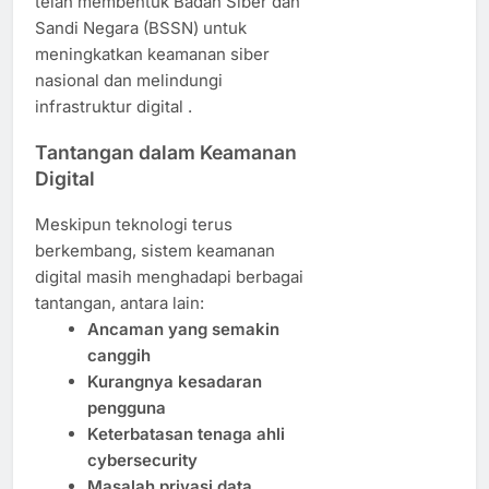
telah membentuk Badan Siber dan
Sandi Negara (BSSN) untuk
meningkatkan keamanan siber
nasional dan melindungi
infrastruktur digital .
Tantangan dalam Keamanan
Digital
Meskipun teknologi terus
berkembang, sistem keamanan
digital masih menghadapi berbagai
tantangan, antara lain:
Ancaman yang semakin
canggih
Kurangnya kesadaran
pengguna
Keterbatasan tenaga ahli
cybersecurity
Masalah privasi data