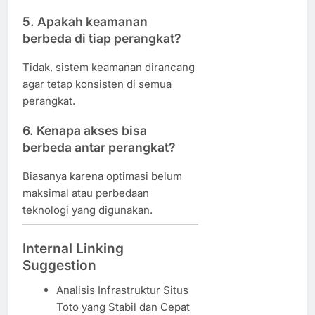
5.
Apakah
keamanan
berbeda
di
tiap
perangkat?
Tidak,
sistem
keamanan
dirancang
agar
tetap
konsisten
di
semua
perangkat.
6.
Kenapa
akses
bisa
berbeda
antar
perangkat?
Biasanya
karena
optimasi
belum
maksimal
atau
perbedaan
teknologi
yang
digunakan.
Internal
Linking
Suggestion
Analisis
Infrastruktur
Situs
Toto
yang
Stabil
dan
Cepat