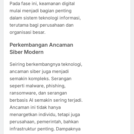
Pada fase ini, keamanan digital
mulai menjadi bagian penting
dalam sistem teknologi informasi,
terutama bagi perusahaan dan
organisasi besar.
Perkembangan Ancaman
Siber Modern
Seiring berkembangnya teknologi,
ancaman siber juga menjadi
semakin kompleks. Serangan
seperti malware, phishing,
ransomware, dan serangan
berbasis AI semakin sering terjadi.
Ancaman ini tidak hanya
menargetkan individu, tetapi juga
perusahaan, pemerintah, bahkan
infrastruktur penting. Dampaknya