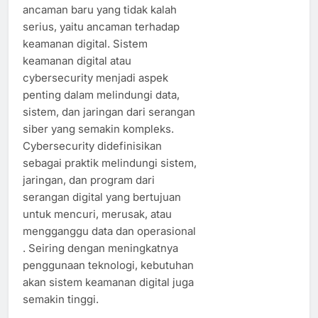
ancaman baru yang tidak kalah
serius, yaitu ancaman terhadap
keamanan digital. Sistem
keamanan digital atau
cybersecurity menjadi aspek
penting dalam melindungi data,
sistem, dan jaringan dari serangan
siber yang semakin kompleks.
Cybersecurity didefinisikan
sebagai praktik melindungi sistem,
jaringan, dan program dari
serangan digital yang bertujuan
untuk mencuri, merusak, atau
mengganggu data dan operasional
. Seiring dengan meningkatnya
penggunaan teknologi, kebutuhan
akan sistem keamanan digital juga
semakin tinggi.