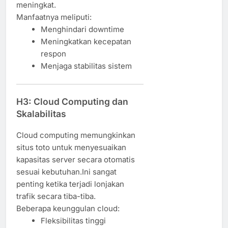
meningkat.
Manfaatnya
meliputi:
Menghindari
downtime
Meningkatkan
kecepatan
respon
Menjaga
stabilitas
sistem
H3:
Cloud
Computing
dan
Skalabilitas
Cloud
computing
memungkinkan
situs
toto
untuk
menyesuaikan
kapasitas
server
secara
otomatis
sesuai
kebutuhan.
Ini
sangat
penting
ketika
terjadi
lonjakan
trafik
secara
tiba-
tiba.
Beberapa
keunggulan
cloud:
Fleksibilitas
tinggi