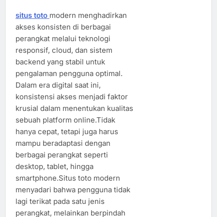
situs toto
modern
menghadirkan
akses
konsisten
di
berbagai
perangkat
melalui
teknologi
responsif,
cloud,
dan
sistem
backend
yang
stabil
untuk
pengalaman
pengguna
optimal.
Dalam
era
digital
saat
ini,
konsistensi
akses
menjadi
faktor
krusial
dalam
menentukan
kualitas
sebuah
platform
online.
Tidak
hanya
cepat,
tetapi
juga
harus
mampu
beradaptasi
dengan
berbagai
perangkat
seperti
desktop,
tablet,
hingga
smartphone.
Situs
toto
modern
menyadari
bahwa
pengguna
tidak
lagi
terikat
pada
satu
jenis
perangkat,
melainkan
berpindah