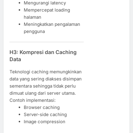
Mengurangi
latency
Mempercepat
loading
halaman
Meningkatkan
pengalaman
pengguna
H3:
Kompresi
dan
Caching
Data
Teknologi
caching
memungkinkan
data
yang
sering
diakses
disimpan
sementara
sehingga
tidak
perlu
dimuat
ulang
dari
server
utama.
Contoh
implementasi:
Browser
caching
Server-
side
caching
Image
compression