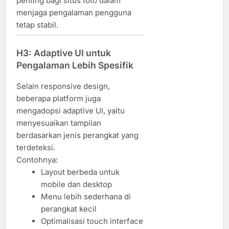
penting
bagi
situs
toto
dalam
menjaga
pengalaman
pengguna
tetap
stabil.
H3:
Adaptive
UI
untuk
Pengalaman
Lebih
Spesifik
Selain
responsive
design,
beberapa
platform
juga
mengadopsi
adaptive
UI,
yaitu
menyesuaikan
tampilan
berdasarkan
jenis
perangkat
yang
terdeteksi.
Contohnya:
Layout
berbeda
untuk
mobile
dan
desktop
Menu
lebih
sederhana
di
perangkat
kecil
Optimalisasi
touch
interface