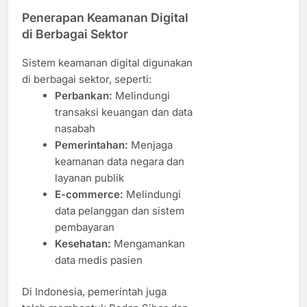
Penerapan Keamanan Digital
di Berbagai Sektor
Sistem keamanan digital digunakan
di berbagai sektor, seperti:
Perbankan:
Melindungi
transaksi keuangan dan data
nasabah
Pemerintahan:
Menjaga
keamanan data negara dan
layanan publik
E-commerce:
Melindungi
data pelanggan dan sistem
pembayaran
Kesehatan:
Mengamankan
data medis pasien
Di Indonesia, pemerintah juga