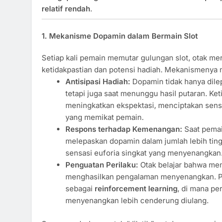
relatif rendah
.
1. Mekanisme Dopamin dalam Bermain Slot
Setiap kali pemain memutar gulungan slot, otak m
ketidakpastian dan potensi hadiah. Mekanismenya m
Antisipasi Hadiah:
Dopamin tidak hanya dile
tetapi juga saat menunggu hasil putaran. Keti
meningkatkan ekspektasi, menciptakan sen
yang memikat pemain.
Respons terhadap Kemenangan:
Saat pemai
melepaskan dopamin dalam jumlah lebih tin
sensasi euforia singkat yang menyenangkan
Penguatan Perilaku:
Otak belajar bahwa mem
menghasilkan pengalaman menyenangkan. Pr
sebagai
reinforcement learning
, di mana pe
menyenangkan lebih cenderung diulang.