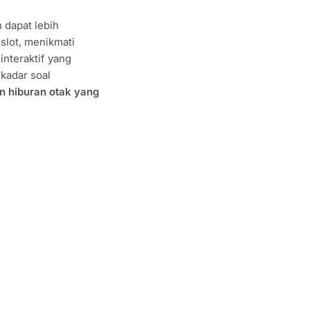
dapat lebih
 slot, menikmati
interaktif yang
kadar soal
n hiburan otak yang