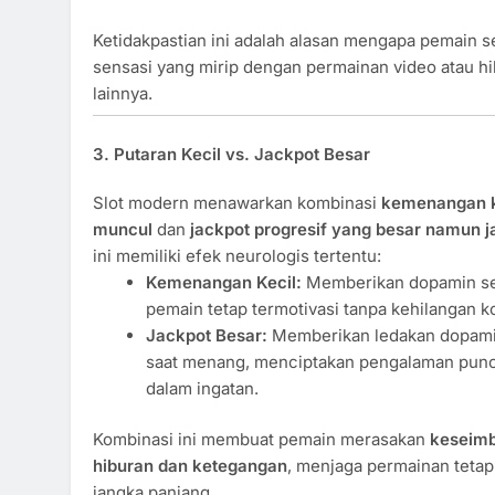
Ketidakpastian ini adalah alasan mengapa pemain 
sensasi yang mirip dengan permainan video atau hib
lainnya.
3. Putaran Kecil vs. Jackpot Besar
Slot modern menawarkan kombinasi
kemenangan k
muncul
dan
jackpot progresif yang besar namun j
ini memiliki efek neurologis tertentu:
Kemenangan Kecil:
Memberikan dopamin sec
pemain tetap termotivasi tanpa kehilangan ko
Jackpot Besar:
Memberikan ledakan dopamin
saat menang, menciptakan pengalaman punc
dalam ingatan.
Kombinasi ini membuat pemain merasakan
keseimb
hiburan dan ketegangan
, menjaga permainan teta
jangka panjang.