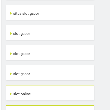
situs slot gacor
slot gacor
slot gacor
slot gacor
slot online