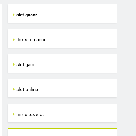
slot gacor
link slot gacor
slot gacor
slot online
link situs slot