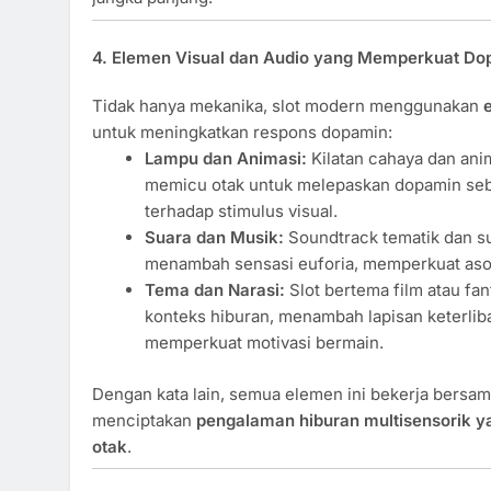
4. Elemen Visual dan Audio yang Memperkuat Do
Tidak hanya mekanika, slot modern menggunakan
untuk meningkatkan respons dopamin:
Lampu dan Animasi:
Kilatan cahaya dan an
memicu otak untuk melepaskan dopamin seb
terhadap stimulus visual.
Suara dan Musik:
Soundtrack tematik dan 
menambah sensasi euforia, memperkuat asosi
Tema dan Narasi:
Slot bertema film atau fa
konteks hiburan, menambah lapisan keterlib
memperkuat motivasi bermain.
Dengan kata lain, semua elemen ini bekerja bersa
menciptakan
pengalaman hiburan multisensorik y
otak
.