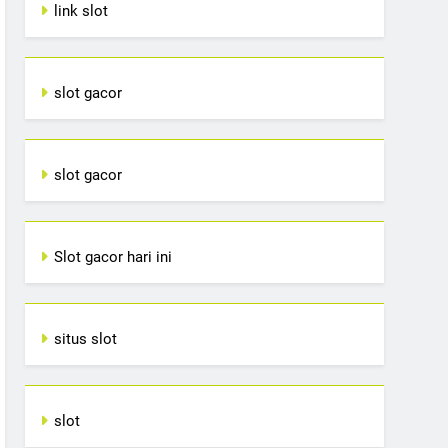
link slot
slot gacor
slot gacor
Slot gacor hari ini
situs slot
slot