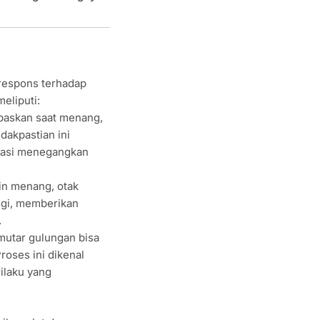
erespons terhadap
eliputi:
paskan saat menang,
dakpastian ini
sasi menegangkan
n menang, otak
ggi, memberikan
.
utar gulungan bisa
oses ini dikenal
rilaku yang