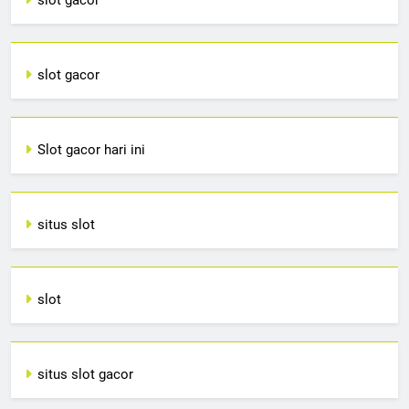
slot gacor
Slot gacor hari ini
situs slot
slot
situs slot gacor