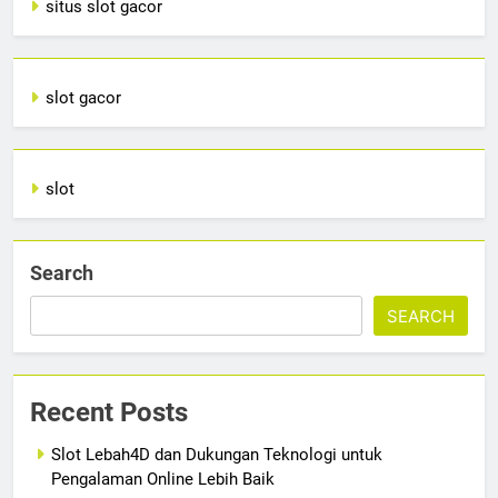
situs slot gacor
slot gacor
slot
Search
SEARCH
Recent Posts
Slot Lebah4D dan Dukungan Teknologi untuk
Pengalaman Online Lebih Baik