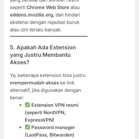
seperti
Chrome Web Store
atau
addons.mozilla.org
, dan hindari
ekstensi dengan reputasi buruk
atau izin terlalu banyak.
5. Apakah Ada Extension
yang Justru Membantu
Akses?
Ya, beberapa extension bisa justru
mempermudah akses
ke link
alternatif, jika digunakan dengan
benar:
Extension VPN resmi
(seperti NordVPN,
ExpressVPN)
Password manager
(LastPass, Bitwarden)