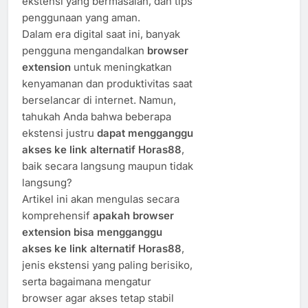
ekstensi yang bermasalah, dan tips
penggunaan yang aman.
Dalam era digital saat ini, banyak
pengguna mengandalkan
browser
extension
untuk meningkatkan
kenyamanan dan produktivitas saat
berselancar di internet. Namun,
tahukah Anda bahwa beberapa
ekstensi justru
dapat mengganggu
akses ke link alternatif Horas88
,
baik secara langsung maupun tidak
langsung?
Artikel ini akan mengulas secara
komprehensif
apakah browser
extension bisa mengganggu
akses ke link alternatif Horas88
,
jenis ekstensi yang paling berisiko,
serta bagaimana mengatur
browser agar akses tetap stabil