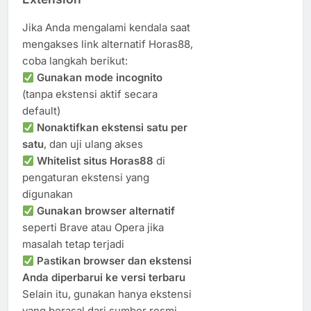
Jika Anda mengalami kendala saat
mengakses link alternatif Horas88,
coba langkah berikut:
Gunakan mode incognito
(tanpa ekstensi aktif secara
default)
Nonaktifkan ekstensi satu per
satu
, dan uji ulang akses
Whitelist situs Horas88
di
pengaturan ekstensi yang
digunakan
Gunakan browser alternatif
seperti Brave atau Opera jika
masalah tetap terjadi
Pastikan browser dan ekstensi
Anda diperbarui ke versi terbaru
Selain itu, gunakan hanya ekstensi
yang berasal dari sumber resmi