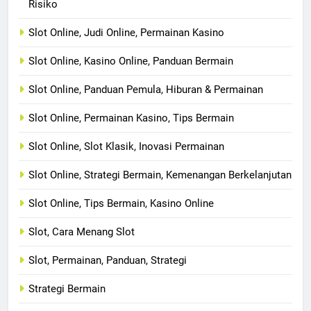
Risiko
Slot Online, Judi Online, Permainan Kasino
Slot Online, Kasino Online, Panduan Bermain
Slot Online, Panduan Pemula, Hiburan & Permainan
Slot Online, Permainan Kasino, Tips Bermain
Slot Online, Slot Klasik, Inovasi Permainan
Slot Online, Strategi Bermain, Kemenangan Berkelanjutan
Slot Online, Tips Bermain, Kasino Online
Slot, Cara Menang Slot
Slot, Permainan, Panduan, Strategi
Strategi Bermain