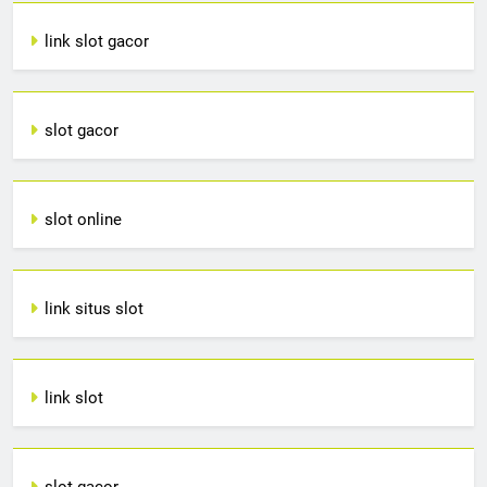
link slot gacor
slot gacor
slot online
link situs slot
link slot
slot gacor