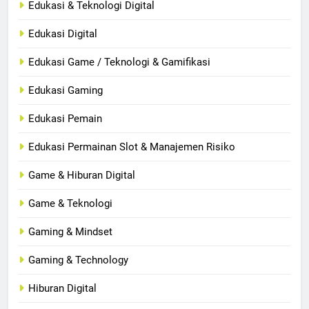
Edukasi & Teknologi Digital
Edukasi Digital
Edukasi Game / Teknologi & Gamifikasi
Edukasi Gaming
Edukasi Pemain
Edukasi Permainan Slot & Manajemen Risiko
Game & Hiburan Digital
Game & Teknologi
Gaming & Mindset
Gaming & Technology
Hiburan Digital