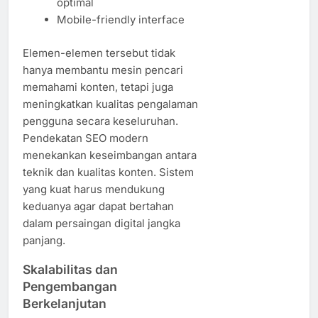
optimal
Mobile-friendly interface
Elemen-elemen tersebut tidak
hanya membantu mesin pencari
memahami konten, tetapi juga
meningkatkan kualitas pengalaman
pengguna secara keseluruhan.
Pendekatan SEO modern
menekankan keseimbangan antara
teknik dan kualitas konten. Sistem
yang kuat harus mendukung
keduanya agar dapat bertahan
dalam persaingan digital jangka
panjang.
Skalabilitas dan
Pengembangan
Berkelanjutan