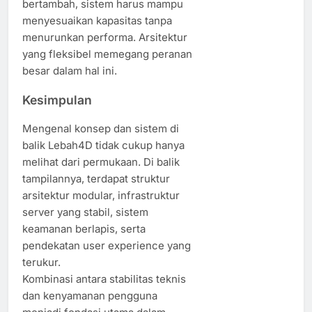
bertambah, sistem harus mampu
menyesuaikan kapasitas tanpa
menurunkan performa. Arsitektur
yang fleksibel memegang peranan
besar dalam hal ini.
Kesimpulan
Mengenal konsep dan sistem di
balik Lebah4D tidak cukup hanya
melihat dari permukaan. Di balik
tampilannya, terdapat struktur
arsitektur modular, infrastruktur
server yang stabil, sistem
keamanan berlapis, serta
pendekatan user experience yang
terukur.
Kombinasi antara stabilitas teknis
dan kenyamanan pengguna