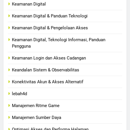
Keamanan Digital
Keamanan Digital & Panduan Teknologi
Keamanan Digital & Pengelolaan Akses
Keamanan Digital, Teknologi Informasi, Panduan
Pengguna
Keamanan Login dan Akses Cadangan
Keandalan Sistem & Observabilitas
Konektivitas Akun & Akses Alternatif
lebah4d
Manajemen Ritme Game
Manajemen Sumber Daya
Optimasi Akses dan Performa Halaman