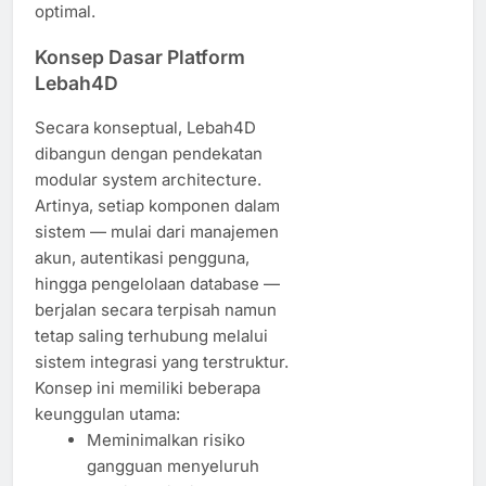
optimal.
Konsep Dasar Platform
Lebah4D
Secara konseptual, Lebah4D
dibangun dengan pendekatan
modular system architecture.
Artinya, setiap komponen dalam
sistem — mulai dari manajemen
akun, autentikasi pengguna,
hingga pengelolaan database —
berjalan secara terpisah namun
tetap saling terhubung melalui
sistem integrasi yang terstruktur.
Konsep ini memiliki beberapa
keunggulan utama:
Meminimalkan risiko
gangguan menyeluruh