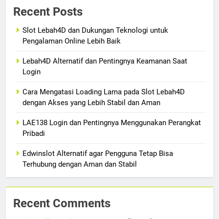
Recent Posts
Slot Lebah4D dan Dukungan Teknologi untuk
Pengalaman Online Lebih Baik
Lebah4D Alternatif dan Pentingnya Keamanan Saat
Login
Cara Mengatasi Loading Lama pada Slot Lebah4D
dengan Akses yang Lebih Stabil dan Aman
LAE138 Login dan Pentingnya Menggunakan Perangkat
Pribadi
Edwinslot Alternatif agar Pengguna Tetap Bisa
Terhubung dengan Aman dan Stabil
Recent Comments