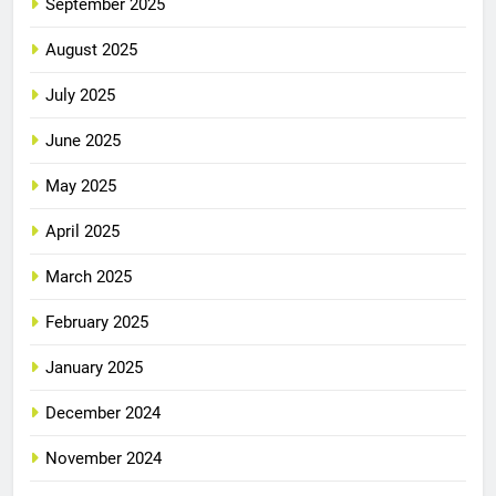
September 2025
August 2025
July 2025
June 2025
May 2025
April 2025
March 2025
February 2025
January 2025
December 2024
November 2024