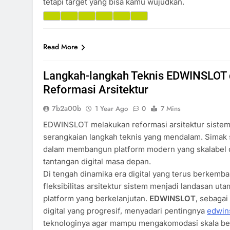
tetapi target yang bisa kamu wujudkan.
Read More
Langkah-langkah Teknis EDWINSLOT
Reformasi Arsitektur
7b2a00b
1 Year Ago
0
7 Mins
EDWINSLOT melakukan reformasi arsitektur sistem d
serangkaian langkah teknis yang mendalam. Simak s
dalam membangun platform modern yang skalabel 
tantangan digital masa depan.
Di tengah dinamika era digital yang terus berkemb
fleksibilitas arsitektur sistem menjadi landasan 
platform yang berkelanjutan.
EDWINSLOT
, sebagai
digital yang progresif, menyadari pentingnya
edwins
teknologinya agar mampu mengakomodasi skala bes