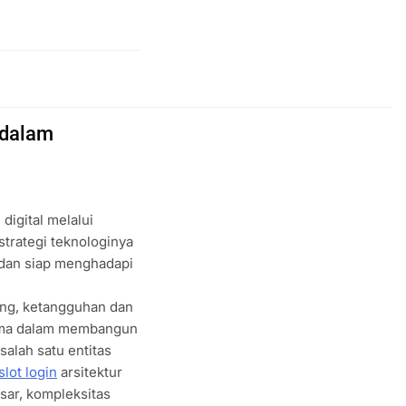
 dalam
igital melalui
trategi teknologinya
dan siap menghadapi
ang, ketangguhan dan
utama dalam membangun
 salah satu entitas
lot login
arsitektur
ar, kompleksitas