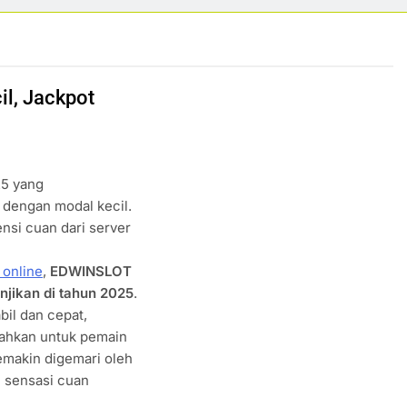
l, Jackpot
25 yang
dengan modal kecil.
ensi cuan dari server
 online
,
EDWINSLOT
njikan di tahun 2025
.
bil dan cepat,
ahkan untuk pemain
semakin digemari oleh
 sensasi cuan