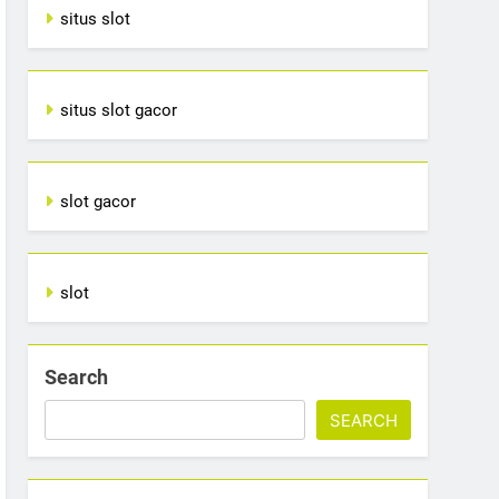
situs slot
situs slot gacor
slot gacor
slot
Search
SEARCH