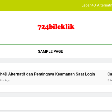
Lebah4D Alternati
Cara Mengatasi Loading Lama pada Slot Lebah4D den
LAE138 Login dan Pent
 Bileklik
Slot Lebah4D dan Dukungan Teknolog
Lebah4D Alternati
SAMPLE PAGE
Cara Mengatasi Loading Lama pada Slot Lebah4D den
LAE138 Login dan Pent
tif dan Pentingnya Keamanan Saat Login
Cara Mengatas
3 Months Ago