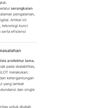
kat.
melalui
serangkaian
alaman pengalaman,
tal. Artikel ini
 teknologi kunci
serta efisiensi
rmasalahan
sis arsitektur lama
,
ak pada skalabilitas,
NSLOT melakukan:
 dan ketergantungan
l yang lambat
dundansi dan single
oritas untuk diubah