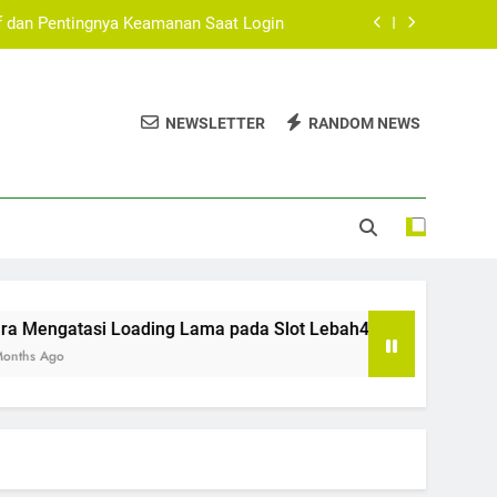
f dan Pentingnya Keamanan Saat Login
gan Akses yang Lebih Stabil dan Aman
ingnya Menggunakan Perangkat Pribadi
NEWSLETTER
RANDOM NEWS
i untuk Pengalaman Online Lebih Baik
f dan Pentingnya Keamanan Saat Login
gan Akses yang Lebih Stabil dan Aman
ingnya Menggunakan Perangkat Pribadi
i Loading Lama pada Slot Lebah4D dengan Akses yang Lebih 