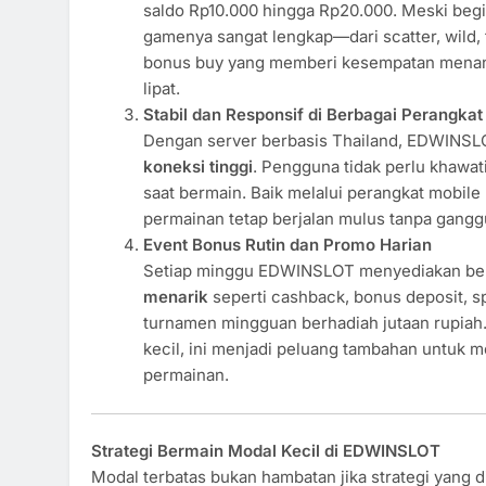
saldo Rp10.000 hingga Rp20.000. Meski begit
gamenya sangat lengkap—dari scatter, wild, 
bonus buy yang memberi kesempatan menang
lipat.
Stabil dan Responsif di Berbagai Perangkat
Dengan server berbasis Thailand, EDWINSL
koneksi tinggi
. Pengguna tidak perlu khawati
saat bermain. Baik melalui perangkat mobil
permainan tetap berjalan mulus tanpa gangg
Event Bonus Rutin dan Promo Harian
Setiap minggu EDWINSLOT menyediakan be
menarik
seperti cashback, bonus deposit, sp
turnamen mingguan berhadiah jutaan rupiah
kecil, ini menjadi peluang tambahan untuk 
permainan.
Strategi Bermain Modal Kecil di EDWINSLOT
Modal terbatas bukan hambatan jika strategi yang d