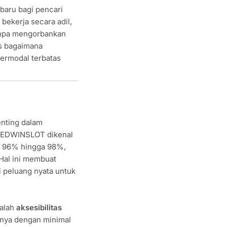
aru bagi pencari
bekerja secara adil,
tanpa mengorbankan
as bagaimana
ermodal terbatas
enting dalam
. EDWINSLOT dikenal
ara 96% hingga 98%,
Hal ini membuat
i peluang nyata untuk
dalah
aksesibilitas
anya dengan minimal