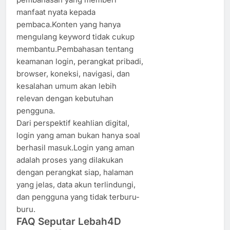
manfaat nyata kepada
pembaca.Konten yang hanya
mengulang keyword tidak cukup
membantu.Pembahasan tentang
keamanan login, perangkat pribadi,
browser, koneksi, navigasi, dan
kesalahan umum akan lebih
relevan dengan kebutuhan
pengguna.
Dari perspektif keahlian digital,
login yang aman bukan hanya soal
berhasil masuk.Login yang aman
adalah proses yang dilakukan
dengan perangkat siap, halaman
yang jelas, data akun terlindungi,
dan pengguna yang tidak terburu-
buru.
FAQ Seputar Lebah4D