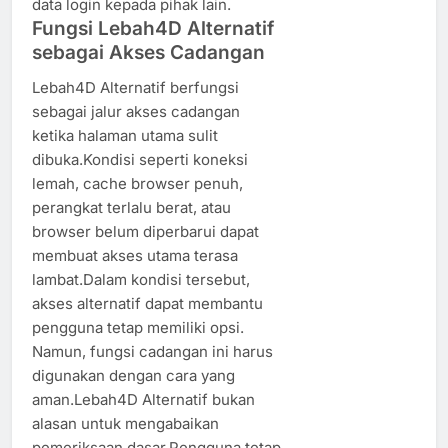
data login kepada pihak lain.
Fungsi Lebah4D Alternatif
sebagai Akses Cadangan
Lebah4D Alternatif berfungsi
sebagai jalur akses cadangan
ketika halaman utama sulit
dibuka.Kondisi seperti koneksi
lemah, cache browser penuh,
perangkat terlalu berat, atau
browser belum diperbarui dapat
membuat akses utama terasa
lambat.Dalam kondisi tersebut,
akses alternatif dapat membantu
pengguna tetap memiliki opsi.
Namun, fungsi cadangan ini harus
digunakan dengan cara yang
aman.Lebah4D Alternatif bukan
alasan untuk mengabaikan
pemeriksaan dasar.Pengguna tetap