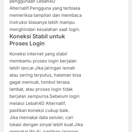
penggunaan Lebah4D
Alternatif.Pengguna yang terbiasa
memeriksa tampilan dan membaca
instruksi biasanya lebih mampu
menghindari kesalahan saat login.
Koneksi Stabil untuk
Proses Login
Koneksi internet yang stabil
membantu proses login berjalan
lebih lancar.Jika jaringan lemah
atau sering terputus, halaman bisa
gagal memuat, tombol terasa
lambat, atau proses login tidak
berjalan sempurna.Sebelum login
melalui Lebah4D Alternatif,
pastikan koneksi cukup baik.
Jika memakai data seluler, cari
lokasi dengan sinyal lebih kuat.Jika
memakai Wi-Fi, pastikan jaringan