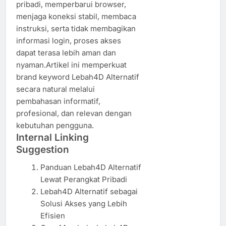
pribadi, memperbarui browser,
menjaga koneksi stabil, membaca
instruksi, serta tidak membagikan
informasi login, proses akses
dapat terasa lebih aman dan
nyaman.Artikel ini memperkuat
brand keyword Lebah4D Alternatif
secara natural melalui
pembahasan informatif,
profesional, dan relevan dengan
kebutuhan pengguna.
Internal Linking
Suggestion
Panduan Lebah4D Alternatif
Lewat Perangkat Pribadi
Lebah4D Alternatif sebagai
Solusi Akses yang Lebih
Efisien