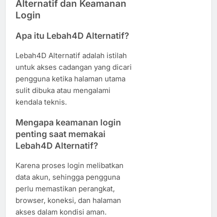
Alternatif dan Keamanan
Login
Apa itu Lebah4D Alternatif?
Lebah4D Alternatif adalah istilah
untuk akses cadangan yang dicari
pengguna ketika halaman utama
sulit dibuka atau mengalami
kendala teknis.
Mengapa keamanan login
penting saat memakai
Lebah4D Alternatif?
Karena proses login melibatkan
data akun, sehingga pengguna
perlu memastikan perangkat,
browser, koneksi, dan halaman
akses dalam kondisi aman.