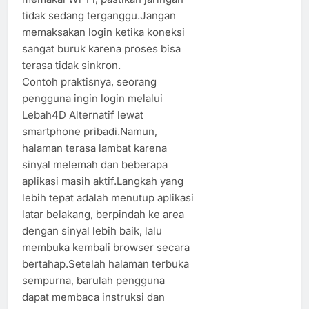
tidak sedang terganggu.Jangan
memaksakan login ketika koneksi
sangat buruk karena proses bisa
terasa tidak sinkron.
Contoh praktisnya, seorang
pengguna ingin login melalui
Lebah4D Alternatif lewat
smartphone pribadi.Namun,
halaman terasa lambat karena
sinyal melemah dan beberapa
aplikasi masih aktif.Langkah yang
lebih tepat adalah menutup aplikasi
latar belakang, berpindah ke area
dengan sinyal lebih baik, lalu
membuka kembali browser secara
bertahap.Setelah halaman terbuka
sempurna, barulah pengguna
dapat membaca instruksi dan