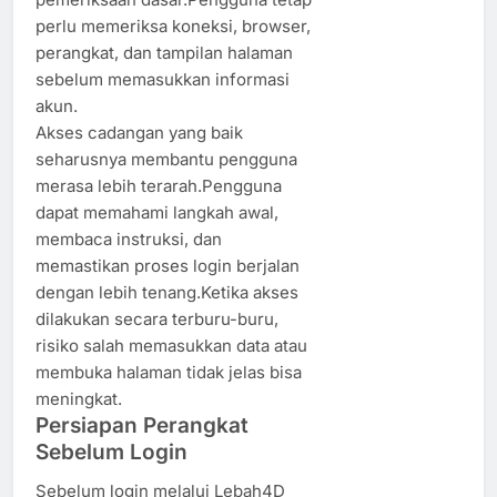
perlu memeriksa koneksi, browser,
perangkat, dan tampilan halaman
sebelum memasukkan informasi
akun.
Akses cadangan yang baik
seharusnya membantu pengguna
merasa lebih terarah.Pengguna
dapat memahami langkah awal,
membaca instruksi, dan
memastikan proses login berjalan
dengan lebih tenang.Ketika akses
dilakukan secara terburu-buru,
risiko salah memasukkan data atau
membuka halaman tidak jelas bisa
meningkat.
Persiapan Perangkat
Sebelum Login
Sebelum login melalui Lebah4D