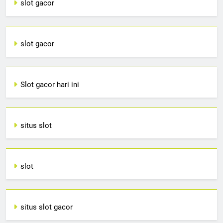
slot gacor
slot gacor
Slot gacor hari ini
situs slot
slot
situs slot gacor