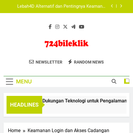
Skip
Cara Mengatasi Loading Lama pada Slot Lebah4D
to
dengan Akses yang Lebih Stabil dan Aman
content
LAE138 Login dan Pentingnya Menggunakan
Perangkat Pribadi
Slot Lebah4D dan Dukungan Teknologi untuk
Pengalaman Online Lebih Baik
Lebah4D Alternatif dan Pentingnya Keamanan
Saat Login
724 Bileklik
Cara Mengatasi Loading Lama pada Slot Lebah4D
NEWSLETTER
RANDOM NEWS
dengan Akses yang Lebih Stabil dan Aman
LAE138 Login dan Pentingnya Menggunakan
Perangkat Pribadi
MENU
ot Lebah4D dan Dukungan Teknologi untuk Pengalaman Online
HEADLINES
Months Ago
Home
Keamanan Login dan Akses Cadangan