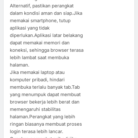
Alternatif, pastikan perangkat
dalam kondisi aman dan siap.Jika
memakai smartphone, tutup
aplikasi yang tidak
diperlukan.Aplikasi latar belakang
dapat memakai memori dan
koneksi, sehingga browser terasa
lebih lambat saat membuka
halaman.
Jika memakai laptop atau
komputer pribadi, hindari
membuka terlalu banyak tab.Tab
yang menumpuk dapat membuat
browser bekerja lebih berat dan
memengaruhi stabilitas
halaman.Perangkat yang lebih
ringan biasanya membuat proses
login terasa lebih lancar.