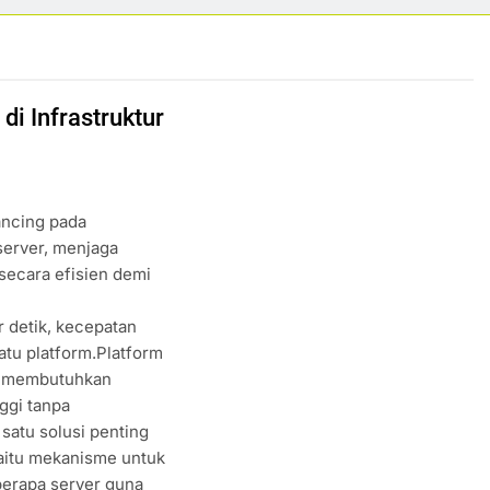
i Infrastruktur
ancing pada
server, menjaga
k secara efisien demi
r detik, kecepatan
atu platform.Platform
ar membutuhkan
ggi tanpa
satu solusi penting
yaitu mekanisme untuk
berapa server guna