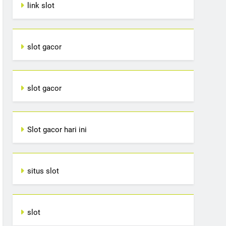
link slot
slot gacor
slot gacor
Slot gacor hari ini
situs slot
slot