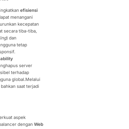
ningkatkan
efisiensi
dapat menangani
enurunkan kecepatan
 secara tiba-tiba,
ling
) dan
engguna tetap
ponsif.
ability
enghapus server
sibel terhadap
guna global.Melalui
 bahkan saat terjadi
erkuat aspek
balancer dengan
Web