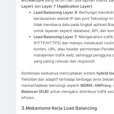
architecture
yang terdiri dari dua lapisan utama:
La
Layer)
dan
Layer 7 (Application Layer)
.
Load Balancing Layer 4:
Berfungsi mendistri
berdasarkan alamat IP dan port.Teknologi ini
tidak membaca data pada tingkat aplikasi.Bi
untuk layanan seperti database, API, dan kom
Load Balancing Layer 7:
Menganalisis trafik 
(HTTP/HTTPS) dan mampu melakukan routin
konten, URL, atau header permintaan.Pendek
manajemen trafik web, sehingga pengguna d
yang paling relevan dan responsif.
Kombinasi keduanya menciptakan sistem
hybrid lo
fleksibel dan adaptif terhadap berbagai jenis beba
memanfaatkan teknologi seperti
NGINX
,
HAProxy
,
Balancer (ELB)
untuk mengatur distribusi trafik se
efisien.
3.Mekanisme Kerja Load Balancing