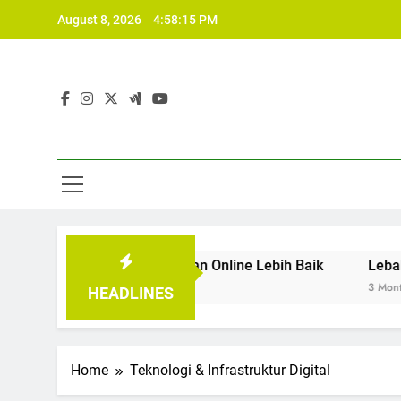
Skip
August 8, 2026
4:58:16 PM
to
content
724
 untuk Pengalaman Online Lebih Baik
Lebah4D Alternat
3 Months Ago
HEADLINES
Home
Teknologi & Infrastruktur Digital