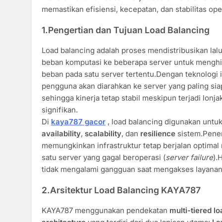
memastikan efisiensi, kecepatan, dan stabilitas ope
1.Pengertian dan Tujuan Load Balancing
Load balancing adalah proses mendistribusikan lalu 
beban komputasi ke beberapa server untuk mengh
beban pada satu server tertentu.Dengan teknologi i
pengguna akan diarahkan ke server yang paling si
sehingga kinerja tetap stabil meskipun terjadi lonja
signifikan.
Di
kaya787 gacor
, load balancing digunakan untu
availability
,
scalability
, dan
resilience
sistem.Pener
memungkinkan infrastruktur tetap berjalan optimal
satu server yang gagal beroperasi (
server failure
).
tidak mengalami gangguan saat mengakses layanan
2.Arsitektur Load Balancing KAYA787
KAYA787 menggunakan pendekatan
multi-tiered l