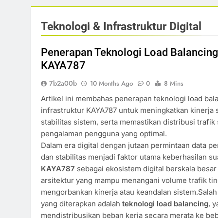
Teknologi & Infrastruktur Digital
Penerapan Teknologi Load Balancing d
KAYA787
7b2a00b
10 Months Ago
0
8 Mins
Artikel ini membahas penerapan teknologi load bal
infrastruktur KAYA787 untuk meningkatkan kinerja 
stabilitas sistem, serta memastikan distribusi trafi
pengalaman pengguna yang optimal.
Dalam era digital dengan jutaan permintaan data pe
dan stabilitas menjadi faktor utama keberhasilan su
KAYA787
sebagai ekosistem digital berskala bes
arsitektur yang mampu menangani volume trafik tin
mengorbankan kinerja atau keandalan sistem.Salah 
yang diterapkan adalah
teknologi load balancing
, 
mendistribusikan beban kerja secara merata ke be