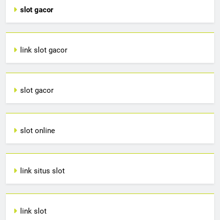
slot gacor
link slot gacor
slot gacor
slot online
link situs slot
link slot