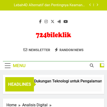
Skip
Cara Mengatasi Loading Lama pada Slot Lebah4D
to
dengan Akses yang Lebih Stabil dan Aman
content
LAE138 Login dan Pentingnya Menggunakan
Perangkat Pribadi
Slot Lebah4D dan Dukungan Teknologi untuk
Pengalaman Online Lebih Baik
Lebah4D Alternatif dan Pentingnya Keamanan
Saat Login
724 Bileklik
Cara Mengatasi Loading Lama pada Slot Lebah4D
NEWSLETTER
RANDOM NEWS
dengan Akses yang Lebih Stabil dan Aman
LAE138 Login dan Pentingnya Menggunakan
Perangkat Pribadi
MENU
ot Lebah4D dan Dukungan Teknologi untuk Pengalaman Online
HEADLINES
Months Ago
Home
Analisis Digital