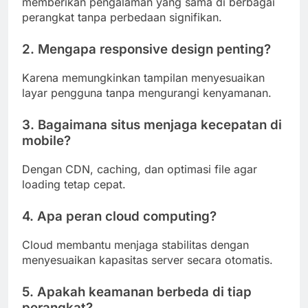
memberikan
pengalaman
yang
sama
di
berbagai
perangkat
tanpa
perbedaan
signifikan.
2.
Mengapa
responsive
design
penting?
Karena
memungkinkan
tampilan
menyesuaikan
layar
pengguna
tanpa
mengurangi
kenyamanan.
3.
Bagaimana
situs
menjaga
kecepatan
di
mobile?
Dengan
CDN,
caching,
dan
optimasi
file
agar
loading
tetap
cepat.
4.
Apa
peran
cloud
computing?
Cloud
membantu
menjaga
stabilitas
dengan
menyesuaikan
kapasitas
server
secara
otomatis.
5.
Apakah
keamanan
berbeda
di
tiap
perangkat?