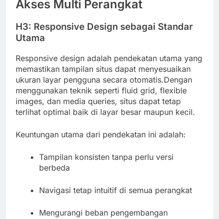
Akses
Multi
Perangkat
H3:
Responsive
Design
sebagai
Standar
Utama
Responsive
design
adalah
pendekatan
utama
yang
memastikan
tampilan
situs
dapat
menyesuaikan
ukuran
layar
pengguna
secara
otomatis.
Dengan
menggunakan
teknik
seperti
fluid
grid,
flexible
images,
dan
media
queries,
situs
dapat
tetap
terlihat
optimal
baik
di
layar
besar
maupun
kecil.
Keuntungan
utama
dari
pendekatan
ini
adalah:
Tampilan
konsisten
tanpa
perlu
versi
berbeda
Navigasi
tetap
intuitif
di
semua
perangkat
Mengurangi
beban
pengembangan