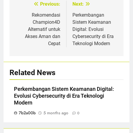
Previous:
Next:
Post
navigation
Rekomendasi
Perkembangan
Champion4D
Sistem Keamanan
Alternatif untuk
Digital: Evolusi
Akses Aman dan
Cybersecurity di Era
Cepat
Teknologi Modern
Related News
Perkembangan Sistem Keamanan Digital:
Evolusi Cybersecurity di Era Teknologi
Modern
7b2a00b
5 months ago
0