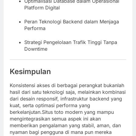
Optimalisasi
Database
dalam
Operasional
Platform
Digital
Peran
Teknologi
Backend
dalam
Menjaga
Performa
Strategi
Pengelolaan
Trafik
Tinggi
Tanpa
Downtime
Kesimpulan
Konsistensi
akses
di
berbagai
perangkat
bukanlah
hasil
dari
satu
teknologi
saja,
melainkan
kombinasi
dari
desain
responsif,
infrastruktur
backend
yang
kuat,
serta
optimasi
performa
yang
berkelanjutan.
Situs
toto
modern
yang
mampu
mengintegrasikan
semua
aspek
ini
akan
memberikan
pengalaman
yang
stabil,
aman,
dan
nyaman
bagi
pengguna
di
mana
pun
mereka