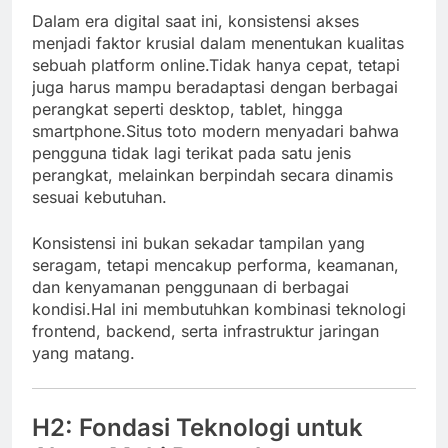
Dalam
era
digital
saat
ini,
konsistensi
akses
menjadi
faktor
krusial
dalam
menentukan
kualitas
sebuah
platform
online.
Tidak
hanya
cepat,
tetapi
juga
harus
mampu
beradaptasi
dengan
berbagai
perangkat
seperti
desktop,
tablet,
hingga
smartphone.
Situs
toto
modern
menyadari
bahwa
pengguna
tidak
lagi
terikat
pada
satu
jenis
perangkat,
melainkan
berpindah
secara
dinamis
sesuai
kebutuhan.
Konsistensi
ini
bukan
sekadar
tampilan
yang
seragam,
tetapi
mencakup
performa,
keamanan,
dan
kenyamanan
penggunaan
di
berbagai
kondisi.
Hal
ini
membutuhkan
kombinasi
teknologi
frontend,
backend,
serta
infrastruktur
jaringan
yang
matang.
H2:
Fondasi
Teknologi
untuk