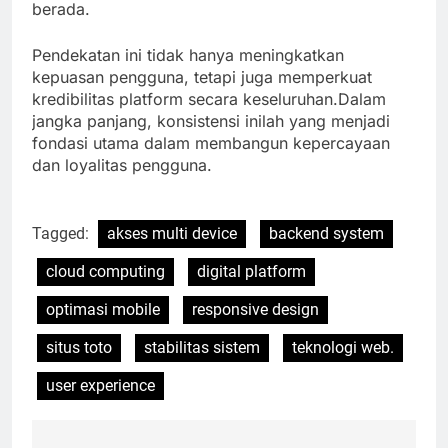
berada.
Pendekatan
ini
tidak
hanya
meningkatkan
kepuasan
pengguna,
tetapi
juga
memperkuat
kredibilitas
platform
secara
keseluruhan.
Dalam
jangka
panjang,
konsistensi
inilah
yang
menjadi
fondasi
utama
dalam
membangun
kepercayaan
dan
loyalitas
pengguna.
Tagged:
akses multi device
backend system
cloud computing
digital platform
optimasi mobile
responsive design
situs toto
stabilitas sistem
teknologi web.
user experience