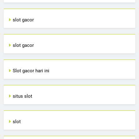
slot gacor
slot gacor
Slot gacor hari ini
situs slot
slot