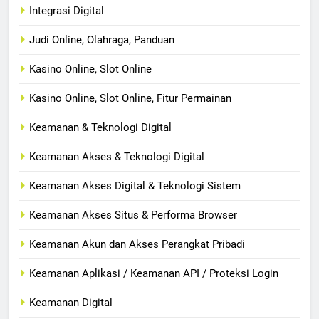
Integrasi Digital
Judi Online, Olahraga, Panduan
Kasino Online, Slot Online
Kasino Online, Slot Online, Fitur Permainan
Keamanan & Teknologi Digital
Keamanan Akses & Teknologi Digital
Keamanan Akses Digital & Teknologi Sistem
Keamanan Akses Situs & Performa Browser
Keamanan Akun dan Akses Perangkat Pribadi
Keamanan Aplikasi / Keamanan API / Proteksi Login
Keamanan Digital