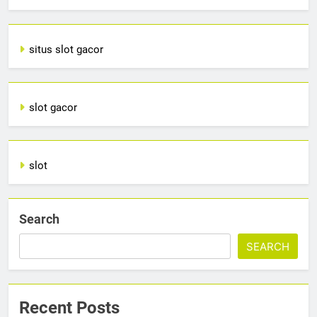
situs slot gacor
slot gacor
slot
Search
SEARCH
Recent Posts