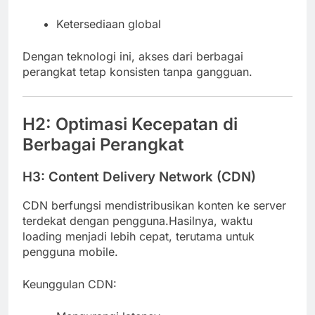
Ketersediaan
global
Dengan
teknologi
ini,
akses
dari
berbagai
perangkat
tetap
konsisten
tanpa
gangguan.
H2:
Optimasi
Kecepatan
di
Berbagai
Perangkat
H3:
Content
Delivery
Network (
CDN)
CDN
berfungsi
mendistribusikan
konten
ke
server
terdekat
dengan
pengguna.
Hasilnya,
waktu
loading
menjadi
lebih
cepat,
terutama
untuk
pengguna
mobile.
Keunggulan
CDN: