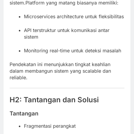
sistem.
Platform
yang
matang
biasanya
memiliki:
Microservices
architecture
untuk
fleksibilitas
API
terstruktur
untuk
komunikasi
antar
sistem
Monitoring
real-
time
untuk
deteksi
masalah
Pendekatan
ini
menunjukkan
tingkat
keahlian
dalam
membangun
sistem
yang
scalable
dan
reliable.
H2:
Tantangan
dan
Solusi
Tantangan
Fragmentasi
perangkat