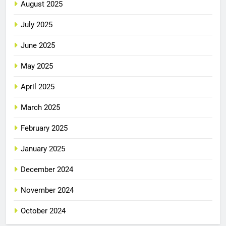
August 2025
July 2025
June 2025
May 2025
April 2025
March 2025
February 2025
January 2025
December 2024
November 2024
October 2024