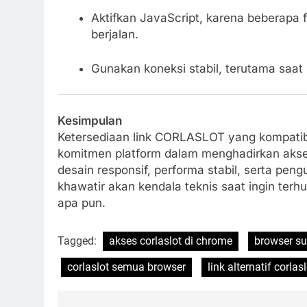
Aktifkan JavaScript, karena beberapa f
berjalan.
Gunakan koneksi stabil, terutama saat
Kesimpulan
Ketersediaan link CORLASLOT yang kompati
komitmen platform dalam menghadirkan akses
desain responsif, performa stabil, serta peng
khawatir akan kendala teknis saat ingin ter
apa pun.
Tagged:
akses corlaslot di chrome
browser su
corlaslot semua browser
link alternatif corlas