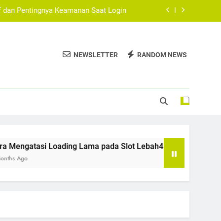
f dan Pentingnya Keamanan Saat Login
gan Akses yang Lebih Stabil dan Aman
ingnya Menggunakan Perangkat Pribadi
NEWSLETTER
RANDOM NEWS
i untuk Pengalaman Online Lebih Baik
f dan Pentingnya Keamanan Saat Login
gan Akses yang Lebih Stabil dan Aman
ingnya Menggunakan Perangkat Pribadi
i Loading Lama pada Slot Lebah4D dengan Akses yang Lebih 