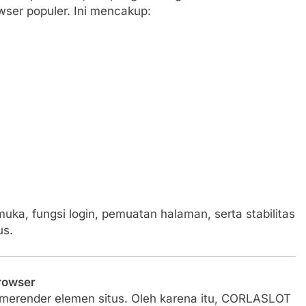
wser populer. Ini mencakup:
rmuka, fungsi login, pemuatan halaman, serta stabilitas
us.
rowser
 merender elemen situs. Oleh karena itu, CORLASLOT