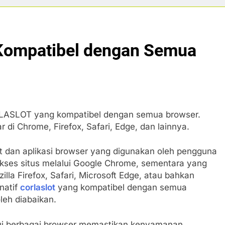
Kompatibel dengan Semua
RLASLOT yang kompatibel dengan semua browser.
di Chrome, Firefox, Safari, Edge, dan lainnya.
kat dan aplikasi browser yang digunakan oleh pengguna
ses situs melalui Google Chrome, sementara yang
la Firefox, Safari, Microsoft Edge, atau bahkan
rnatif
corlaslot
yang kompatibel dengan semua
leh diabaikan.
lui berbagai browser memastikan kenyamanan,