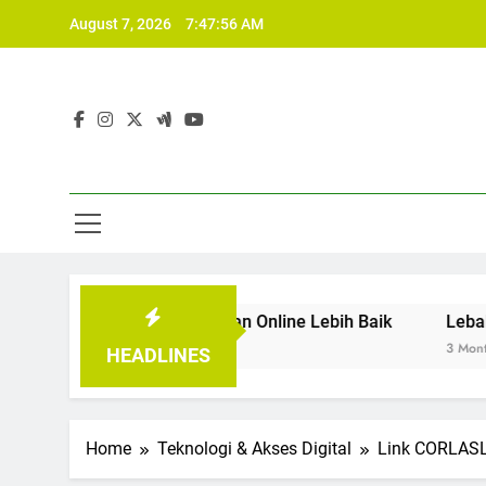
Skip
August 7, 2026
7:47:57 AM
to
content
724
 untuk Pengalaman Online Lebih Baik
Lebah4D Alternat
3 Months Ago
HEADLINES
Home
Teknologi & Akses Digital
Link CORLASL