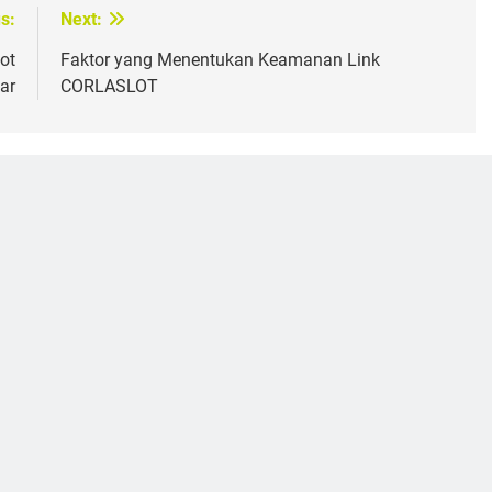
s:
Next:
ot
Faktor yang Menentukan Keamanan Link
ar
CORLASLOT