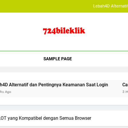
Lebah4D Alternati
Cara Mengatasi Loading Lama pada Slot Lebah4D den
LAE138 Login dan Pent
 Bileklik
Slot Lebah4D dan Dukungan Teknolog
Lebah4D Alternati
SAMPLE PAGE
Cara Mengatasi Loading Lama pada Slot Lebah4D den
LAE138 Login dan Pent
if dan Pentingnya Keamanan Saat Login
Cara Mengatas
3 Months Ago
OT yang Kompatibel dengan Semua Browser