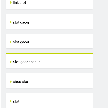
link slot
slot gacor
slot gacor
Slot gacor hari ini
situs slot
slot