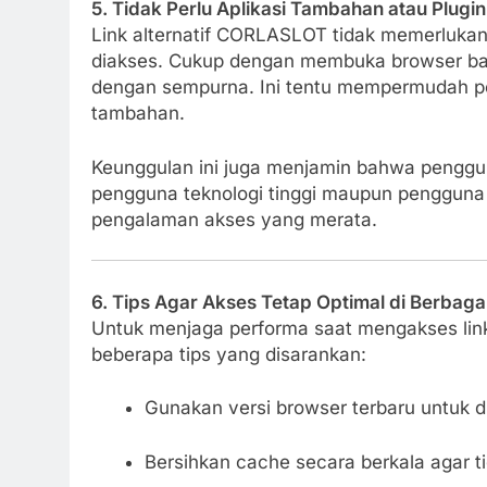
5. Tidak Perlu Aplikasi Tambahan atau Plugin
Link alternatif CORLASLOT tidak memerlukan
diakses. Cukup dengan membuka browser baw
dengan sempurna. Ini tentu mempermudah pen
tambahan.
Keunggulan ini juga menjamin bahwa penggun
pengguna teknologi tinggi maupun penggun
pengalaman akses yang merata.
6. Tips Agar Akses Tetap Optimal di Berbaga
Untuk menjaga performa saat mengakses lin
beberapa tips yang disarankan:
Gunakan versi browser terbaru untuk 
Bersihkan cache secara berkala agar ti