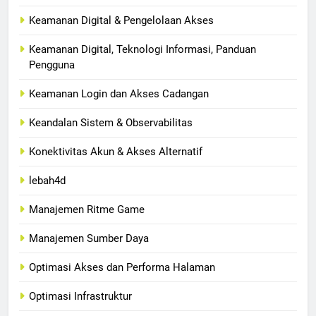
Keamanan Digital & Pengelolaan Akses
Keamanan Digital, Teknologi Informasi, Panduan
Pengguna
Keamanan Login dan Akses Cadangan
Keandalan Sistem & Observabilitas
Konektivitas Akun & Akses Alternatif
lebah4d
Manajemen Ritme Game
Manajemen Sumber Daya
Optimasi Akses dan Performa Halaman
Optimasi Infrastruktur