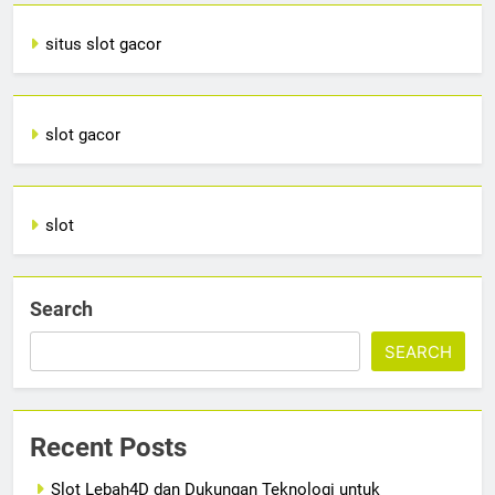
situs slot gacor
slot gacor
slot
Search
SEARCH
Recent Posts
Slot Lebah4D dan Dukungan Teknologi untuk