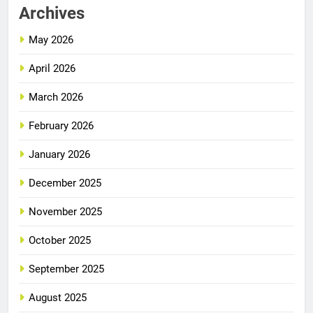
Archives
May 2026
April 2026
March 2026
February 2026
January 2026
December 2025
November 2025
October 2025
September 2025
August 2025