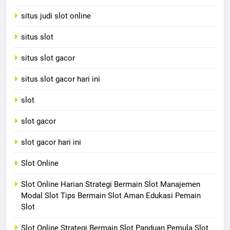
situs judi slot online
situs slot
situs slot gacor
situs slot gacor hari ini
slot
slot gacor
slot gacor hari ini
Slot Online
Slot Online Harian Strategi Bermain Slot Manajemen
Modal Slot Tips Bermain Slot Aman Edukasi Pemain
Slot
Slot Online Strategi Bermain Slot Panduan Pemula Slot