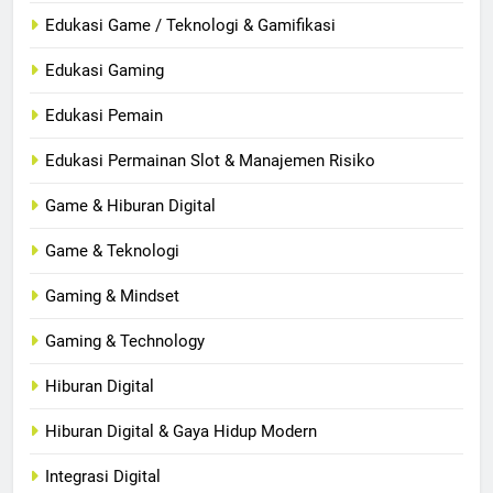
Edukasi Game / Teknologi & Gamifikasi
Edukasi Gaming
Edukasi Pemain
Edukasi Permainan Slot & Manajemen Risiko
Game & Hiburan Digital
Game & Teknologi
Gaming & Mindset
Gaming & Technology
Hiburan Digital
Hiburan Digital & Gaya Hidup Modern
Integrasi Digital