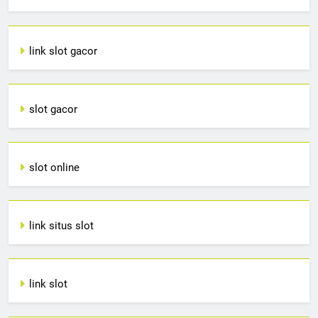
link slot gacor
slot gacor
slot online
link situs slot
link slot