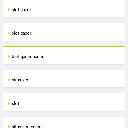
slot gacor
slot gacor
Slot gacor hari ini
situs slot
slot
situs slot gacor