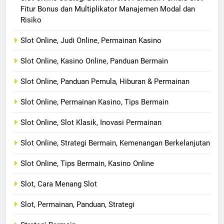
Fitur Bonus dan Multiplikator Manajemen Modal dan
Risiko
Slot Online, Judi Online, Permainan Kasino
Slot Online, Kasino Online, Panduan Bermain
Slot Online, Panduan Pemula, Hiburan & Permainan
Slot Online, Permainan Kasino, Tips Bermain
Slot Online, Slot Klasik, Inovasi Permainan
Slot Online, Strategi Bermain, Kemenangan Berkelanjutan
Slot Online, Tips Bermain, Kasino Online
Slot, Cara Menang Slot
Slot, Permainan, Panduan, Strategi