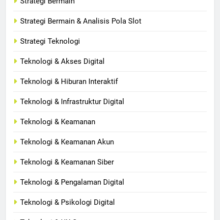
Strategi Bermain
Strategi Bermain & Analisis Pola Slot
Strategi Teknologi
Teknologi & Akses Digital
Teknologi & Hiburan Interaktif
Teknologi & Infrastruktur Digital
Teknologi & Keamanan
Teknologi & Keamanan Akun
Teknologi & Keamanan Siber
Teknologi & Pengalaman Digital
Teknologi & Psikologi Digital