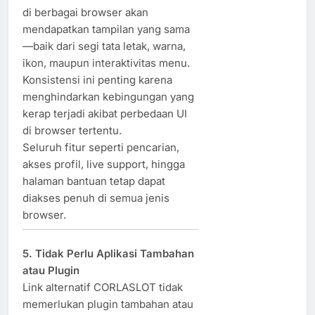
di berbagai browser akan
mendapatkan tampilan yang sama
—baik dari segi tata letak, warna,
ikon, maupun interaktivitas menu.
Konsistensi ini penting karena
menghindarkan kebingungan yang
kerap terjadi akibat perbedaan UI
di browser tertentu.
Seluruh fitur seperti pencarian,
akses profil, live support, hingga
halaman bantuan tetap dapat
diakses penuh di semua jenis
browser.
5. Tidak Perlu Aplikasi Tambahan
atau Plugin
Link alternatif CORLASLOT tidak
memerlukan plugin tambahan atau