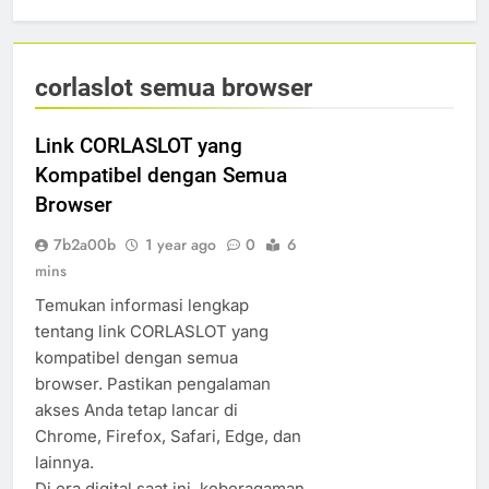
corlaslot semua browser
Link CORLASLOT yang
Kompatibel dengan Semua
Browser
7b2a00b
1 year ago
0
6
mins
Temukan informasi lengkap
tentang link CORLASLOT yang
kompatibel dengan semua
browser. Pastikan pengalaman
akses Anda tetap lancar di
Chrome, Firefox, Safari, Edge, dan
lainnya.
Di era digital saat ini, keberagaman