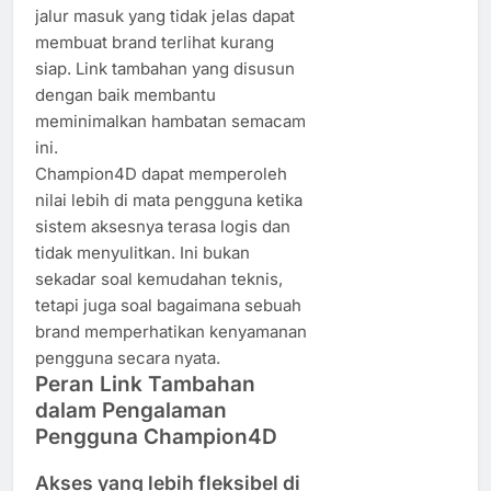
jalur masuk yang tidak jelas dapat
membuat brand terlihat kurang
siap. Link tambahan yang disusun
dengan baik membantu
meminimalkan hambatan semacam
ini.
Champion4D dapat memperoleh
nilai lebih di mata pengguna ketika
sistem aksesnya terasa logis dan
tidak menyulitkan. Ini bukan
sekadar soal kemudahan teknis,
tetapi juga soal bagaimana sebuah
brand memperhatikan kenyamanan
pengguna secara nyata.
Peran Link Tambahan
dalam Pengalaman
Pengguna Champion4D
Akses yang lebih fleksibel di