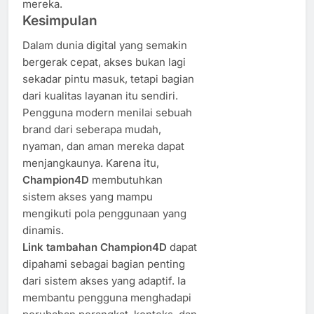
mereka.
Kesimpulan
Dalam dunia digital yang semakin
bergerak cepat, akses bukan lagi
sekadar pintu masuk, tetapi bagian
dari kualitas layanan itu sendiri.
Pengguna modern menilai sebuah
brand dari seberapa mudah,
nyaman, dan aman mereka dapat
menjangkaunya. Karena itu,
Champion4D
membutuhkan
sistem akses yang mampu
mengikuti pola penggunaan yang
dinamis.
Link tambahan Champion4D
dapat
dipahami sebagai bagian penting
dari sistem akses yang adaptif. Ia
membantu pengguna menghadapi