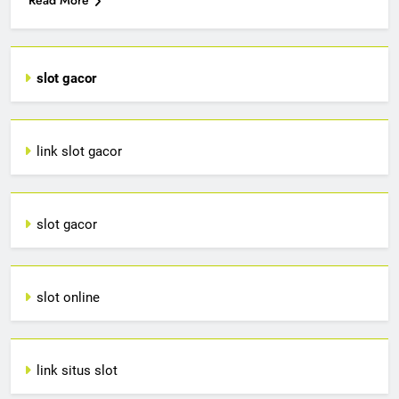
Read More
slot gacor
link slot gacor
slot gacor
slot online
link situs slot