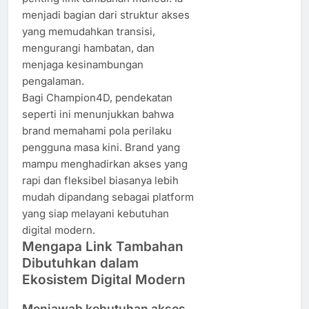
menjadi bagian dari struktur akses
yang memudahkan transisi,
mengurangi hambatan, dan
menjaga kesinambungan
pengalaman.
Bagi Champion4D, pendekatan
seperti ini menunjukkan bahwa
brand memahami pola perilaku
pengguna masa kini. Brand yang
mampu menghadirkan akses yang
rapi dan fleksibel biasanya lebih
mudah dipandang sebagai platform
yang siap melayani kebutuhan
digital modern.
Mengapa Link Tambahan
Dibutuhkan dalam
Ekosistem Digital Modern
Menjawab kebutuhan akses