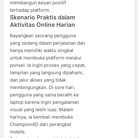
membangun kesan positif
terhadap platform.
Skenario Praktis dalam
Aktivitas Online Harian
Bayangkan seorang pengguna
yang sedang dalam perjalanan dan
hanya memiliki waktu singkat
untuk membuka platform melalui
ponsel. Ia ingin proses yang cepat,
tampilan yang langsung dipahami,
dan jalur akses yang tidak
membingungkan. Di sore hari,
pengguna yang sama beralih ke
laptop karena ingin pengalaman
visual yang lebih luas. Malam
harinya, ia kembali membuka
Champion4D dari perangkat
mobile.