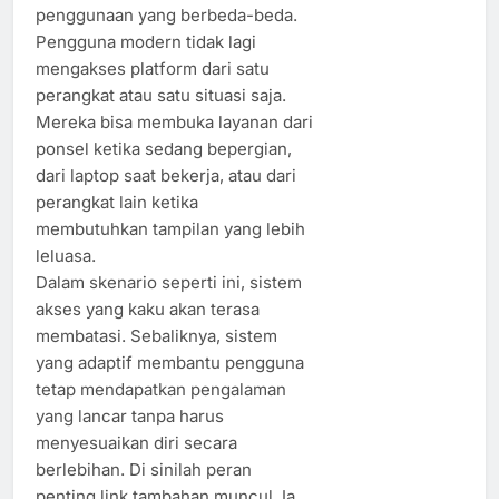
penggunaan yang berbeda-beda.
Pengguna modern tidak lagi
mengakses platform dari satu
perangkat atau satu situasi saja.
Mereka bisa membuka layanan dari
ponsel ketika sedang bepergian,
dari laptop saat bekerja, atau dari
perangkat lain ketika
membutuhkan tampilan yang lebih
leluasa.
Dalam skenario seperti ini, sistem
akses yang kaku akan terasa
membatasi. Sebaliknya, sistem
yang adaptif membantu pengguna
tetap mendapatkan pengalaman
yang lancar tanpa harus
menyesuaikan diri secara
berlebihan. Di sinilah peran
penting link tambahan muncul. Ia