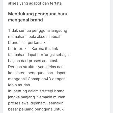
akses yang adaptif dan tertata.
Mendukung pengguna baru
mengenal brand
Tidak semua pengguna langsung
memahami pola akses sebuah
brand saat pertama kali
berinteraksi. Karena itu, link
tambahan dapat berfungsi sebagai
bagian dari proses adaptasi.
Dengan struktur yang jelas dan
konsisten, pengguna baru dapat
mengenali Champion4D dengan
lebih mudah.
Ini penting dalam strategi brand
jangka panjang. Semakin mudah
proses awal dipahami, semakin
besar peluang pengguna untuk