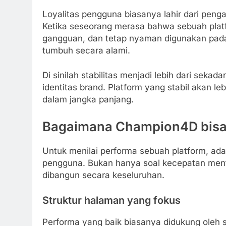
Loyalitas pengguna biasanya lahir dari pen
Ketika seseorang merasa bahwa sebuah platf
gangguan, dan tetap nyaman digunakan pada
tumbuh secara alami.
Di sinilah stabilitas menjadi lebih dari sekad
identitas brand. Platform yang stabil akan le
dalam jangka panjang.
Bagaimana Champion4D bisa d
Untuk menilai performa sebuah platform, ad
pengguna. Bukan hanya soal kecepatan menta
dibangun secara keseluruhan.
Struktur halaman yang fokus
Performa yang baik biasanya didukung oleh s