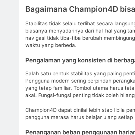
Bagaimana Champion4D bisa di
Stabilitas tidak selalu terlihat secara lang
biasanya menyadarinya dari hal-hal yang ta
navigasi tidak tiba-tiba berubah membingun
waktu yang berbeda.
Pengalaman yang konsisten di berbag
Salah satu bentuk stabilitas yang paling pent
Pengguna modern sering berpindah perangka
yang tetap familiar. Tombol utama harus te
akal. Fungsi-fungsi penting tidak boleh hila
Champion4D dapat dinilai lebih stabil bila 
pengguna merasa harus belajar ulang setiap 
Penanganan beban penggunaan haria