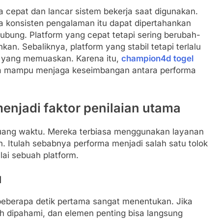
 cepat dan lancar sistem bekerja saat digunakan.
pa konsisten pengalaman itu dapat dipertahankan
hubung. Platform yang cepat tetapi sering berubah-
an. Sebaliknya, platform yang stabil tetapi terlalu
 yang memuaskan. Karena itu,
champion4d togel
bila mampu menjaga keseimbangan antara performa
njadi faktor penilaian utama
buang waktu. Mereka terbiasa menggunakan layanan
 Itulah sebabnya performa menjadi salah satu tolok
lai sebuah platform.
l
eberapa detik pertama sangat menentukan. Jika
h dipahami, dan elemen penting bisa langsung