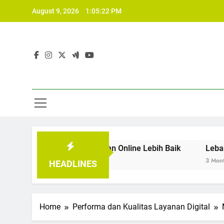
Skip
August 9, 2026
1:05:23 PM
to
content
724
 untuk Pengalaman Online Lebih Baik
Lebah4D Alternat
3 Months Ago
HEADLINES
Home
Performa dan Kualitas Layanan Digital