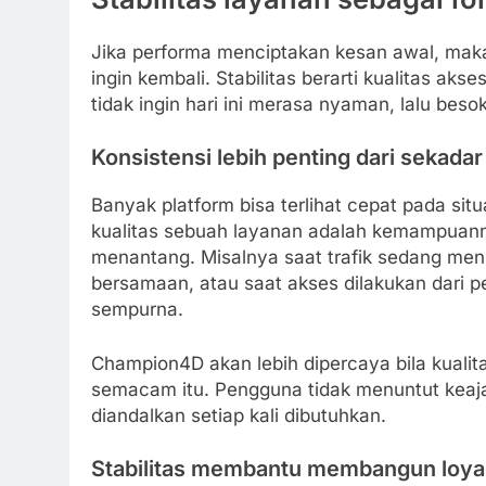
Jika performa menciptakan kesan awal, mak
ingin kembali. Stabilitas berarti kualitas ak
tidak ingin hari ini merasa nyaman, lalu be
Konsistensi lebih penting dari sekadar
Banyak platform bisa terlihat cepat pada s
kualitas sebuah layanan adalah kemampuann
menantang. Misalnya saat trafik sedang men
bersamaan, atau saat akses dilakukan dari p
sempurna.
Champion4D akan lebih dipercaya bila kualita
semacam itu. Pengguna tidak menuntut keaja
diandalkan setiap kali dibutuhkan.
Stabilitas membantu membangun loyal