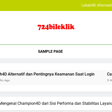
Lebah4D Alternati
Cara Mengatasi Loading Lama pada Slot Lebah4D den
LAE138 Login dan Pent
 Bileklik
Slot Lebah4D dan Dukungan Teknolog
Lebah4D Alternati
SAMPLE PAGE
Cara Mengatasi Loading Lama pada Slot Lebah4D den
LAE138 Login dan Pent
if dan Pentingnya Keamanan Saat Login
Cara Mengatasi
3 Months Ago
Mengenal Champion4D dari Sisi Performa dan Stabilitas Layan