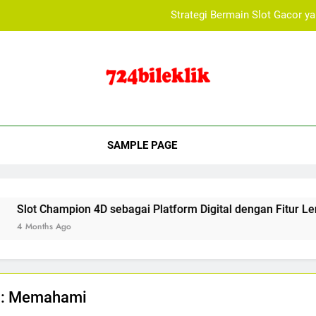
Strategi Bermain Slot Gacor y
Tips Menggunakan Peta dan Sum
Slot Gacor: Apa 
 Bileklik
Menentukan Pilihan Slot Gacor yang Me
Strategi Bermain Slot Gacor y
SAMPLE PAGE
Tips Menggunakan Peta dan Sum
Slot Gacor: Apa 
mpion 4D sebagai Platform Digital dengan Fitur Lengkap
go
si: Memahami