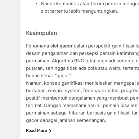
Narasi komunitas atau forum pemain mengu
slot tertentu lebih menguntungkan.
Kesimpulan
Fenomena
slot gacor
dalam perspektif gamifikasi l
desain pengalaman dan persepsi pemain ketimbang 
permainan. Algoritma RNG tetap menjadi penentu ut
putaran, sehingga tidak ada pola atau waktu terten
benar-benar “gacor”.
Namun, konsep gamifikasi menjelaskan mengapa ist
bertahan: reward system, feedback instan, progres
positif membentuk pengalaman yang membuat pema
terlibat. Dengan memahami hal ini, pemain bisa lebi
permainan sebagai hiburan berbasis gamifikasi, t
gacor sebagai jaminan kemenangan.
Read More