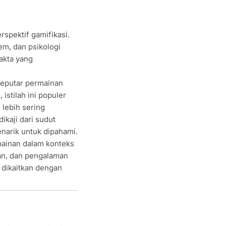
spektif gamifikasi.
em, dan psikologi
akta yang
eputar permainan
 istilah ini populer
lebih sering
kaji dari sudut
enarik untuk dipahami.
mainan dalam konteks
an, dan pengalaman
 dikaitkan dengan