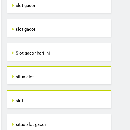
slot gacor
slot gacor
Slot gacor hari ini
situs slot
slot
situs slot gacor