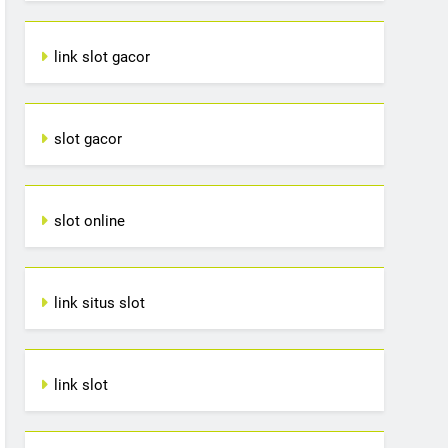
link slot gacor
slot gacor
slot online
link situs slot
link slot