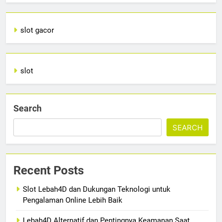
slot gacor
slot
Search
SEARCH
Recent Posts
Slot Lebah4D dan Dukungan Teknologi untuk
Pengalaman Online Lebih Baik
Lebah4D Alternatif dan Pentingnya Keamanan Saat