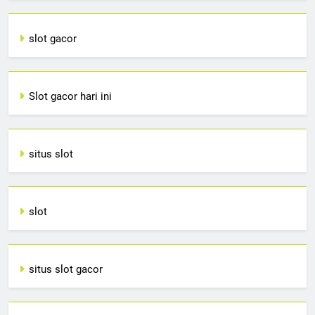
slot gacor
Slot gacor hari ini
situs slot
slot
situs slot gacor