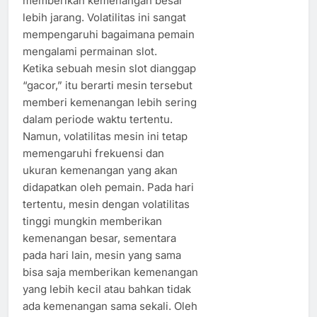
memberikan kemenangan besar
lebih jarang. Volatilitas ini sangat
mempengaruhi bagaimana pemain
mengalami permainan slot.
Ketika sebuah mesin slot dianggap
“gacor,” itu berarti mesin tersebut
memberi kemenangan lebih sering
dalam periode waktu tertentu.
Namun, volatilitas mesin ini tetap
memengaruhi frekuensi dan
ukuran kemenangan yang akan
didapatkan oleh pemain. Pada hari
tertentu, mesin dengan volatilitas
tinggi mungkin memberikan
kemenangan besar, sementara
pada hari lain, mesin yang sama
bisa saja memberikan kemenangan
yang lebih kecil atau bahkan tidak
ada kemenangan sama sekali. Oleh