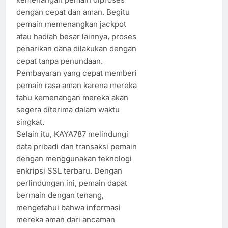
dengan cepat dan aman. Begitu
pemain memenangkan jackpot
atau hadiah besar lainnya, proses
penarikan dana dilakukan dengan
cepat tanpa penundaan.
Pembayaran yang cepat memberi
pemain rasa aman karena mereka
tahu kemenangan mereka akan
segera diterima dalam waktu
singkat.
Selain itu, KAYA787 melindungi
data pribadi dan transaksi pemain
dengan menggunakan teknologi
enkripsi SSL terbaru. Dengan
perlindungan ini, pemain dapat
bermain dengan tenang,
mengetahui bahwa informasi
mereka aman dari ancaman