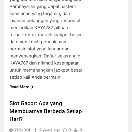
Pembayaran yang cepat, sistem
keamanan yang terjamin, dan
layanan pelanggan yang responsif
menjadikan KAYA787 pilihan
terbaik untuk meraih jackpot besar
dan menikmati pengalaman
bermain slot yang lancar dan
menyenangkan. Daftar sekarang di
KAYA787 dan nikmati kesempatan
untuk memenangkan jackpot besar
setiap kali Anda bermain!
Read More
Slot Gacor: Apa yang
Membuatnya Berbeda Setiap
Hari?
7b2a00b
2 years ago
0
8