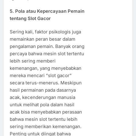
5. Pola atau Kepercayaan Pemain
tentang Slot Gacor
Sering kali, faktor psikologis juga
memainkan peran besar dalam
pengalaman pemain. Banyak orang
percaya bahwa mesin slot tertentu
lebih sering memberi
kemenangan, yang menyebabkan
mereka mencari “slot gacor”
secara terus-menerus. Meskipun
hasil permainan pada dasarnya
acak, kecenderungan manusia
untuk melihat pola dalam hasil
acak bisa menyebabkan perasaan
bahwa mesin slot tertentu lebih
sering memberikan kemenangan.
Penting untuk diingat bahwa