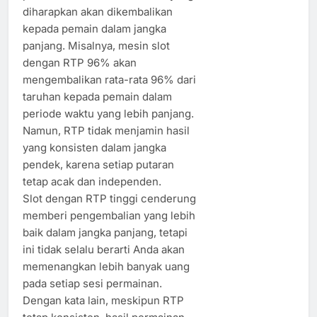
diharapkan akan dikembalikan
kepada pemain dalam jangka
panjang. Misalnya, mesin slot
dengan RTP 96% akan
mengembalikan rata-rata 96% dari
taruhan kepada pemain dalam
periode waktu yang lebih panjang.
Namun, RTP tidak menjamin hasil
yang konsisten dalam jangka
pendek, karena setiap putaran
tetap acak dan independen.
Slot dengan RTP tinggi cenderung
memberi pengembalian yang lebih
baik dalam jangka panjang, tetapi
ini tidak selalu berarti Anda akan
memenangkan lebih banyak uang
pada setiap sesi permainan.
Dengan kata lain, meskipun RTP