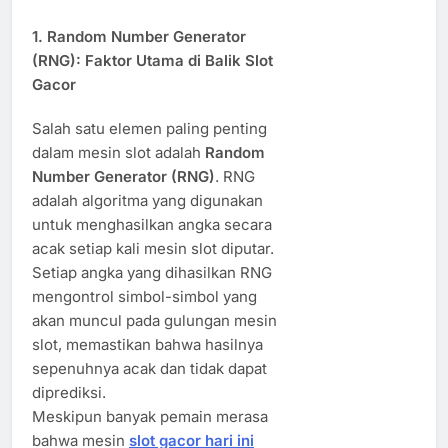
1. Random Number Generator
(RNG): Faktor Utama di Balik Slot
Gacor
Salah satu elemen paling penting
dalam mesin slot adalah
Random
Number Generator (RNG)
. RNG
adalah algoritma yang digunakan
untuk menghasilkan angka secara
acak setiap kali mesin slot diputar.
Setiap angka yang dihasilkan RNG
mengontrol simbol-simbol yang
akan muncul pada gulungan mesin
slot, memastikan bahwa hasilnya
sepenuhnya acak dan tidak dapat
diprediksi.
Meskipun banyak pemain merasa
bahwa mesin
slot gacor hari ini