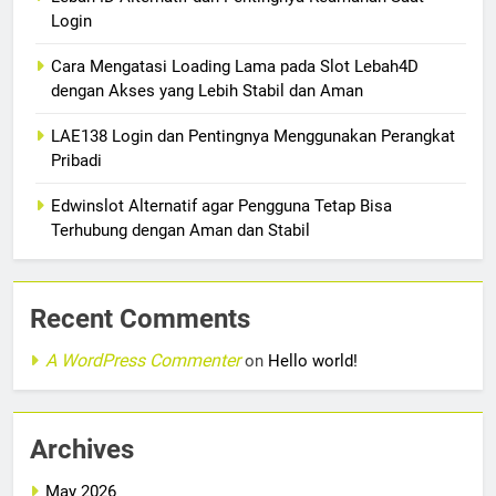
Login
Cara Mengatasi Loading Lama pada Slot Lebah4D
dengan Akses yang Lebih Stabil dan Aman
LAE138 Login dan Pentingnya Menggunakan Perangkat
Pribadi
Edwinslot Alternatif agar Pengguna Tetap Bisa
Terhubung dengan Aman dan Stabil
Recent Comments
A WordPress Commenter
on
Hello world!
Archives
May 2026