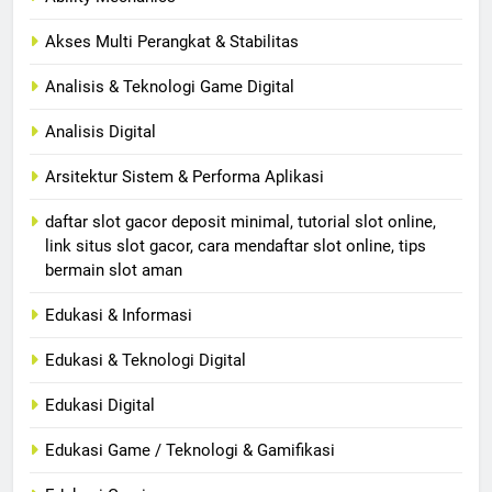
Akses Multi Perangkat & Stabilitas
Analisis & Teknologi Game Digital
Analisis Digital
Arsitektur Sistem & Performa Aplikasi
daftar slot gacor deposit minimal, tutorial slot online,
link situs slot gacor, cara mendaftar slot online, tips
bermain slot aman
Edukasi & Informasi
Edukasi & Teknologi Digital
Edukasi Digital
Edukasi Game / Teknologi & Gamifikasi