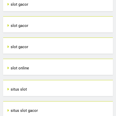
slot gacor
slot gacor
slot gacor
slot online
situs slot
situs slot gacor