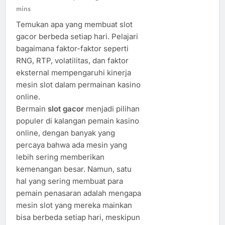
mins
Temukan apa yang membuat slot
gacor berbeda setiap hari. Pelajari
bagaimana faktor-faktor seperti
RNG, RTP, volatilitas, dan faktor
eksternal mempengaruhi kinerja
mesin slot dalam permainan kasino
online.
Bermain
slot gacor
menjadi pilihan
populer di kalangan pemain kasino
online, dengan banyak yang
percaya bahwa ada mesin yang
lebih sering memberikan
kemenangan besar. Namun, satu
hal yang sering membuat para
pemain penasaran adalah mengapa
mesin slot yang mereka mainkan
bisa berbeda setiap hari, meskipun