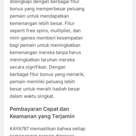
dilengkapi dengan berbagai fitur
bonus yang memperbesar peluang
pemain untuk mendapatkan
kemenangan lebih besar. Fitur
seperti free spins, multiplier, dan
mini-games memberi kesempatan
bagi pemain untuk meningkatkan
kemenangan mereka tanpa harus
meningkatkan taruhan mereka
secara signifikan. Dengan
berbagai fitur bonus yang menarik,
pemain memiliki peluang lebih
besar untuk meraih hadiah besar
dalam waktu singkat.
Pembayaran Cepat dan
Keamanan yang Terjamin
KAYA787 memastikan bahwa setiap
kemenangan pemain diproses