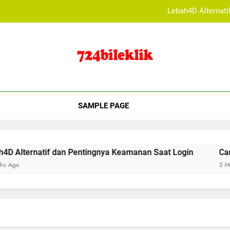
Lebah4D Alternati
Cara Mengatasi Loading Lama pada Slot Lebah4D den
LAE138 Login dan Pent
 Bileklik
Slot Lebah4D dan Dukungan Teknolog
Lebah4D Alternati
SAMPLE PAGE
Cara Mengatasi Loading Lama pada Slot Lebah4D den
LAE138 Login dan Pent
if dan Pentingnya Keamanan Saat Login
Cara Mengatasi
3 Months Ago