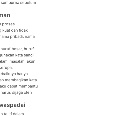
ka sempurna sebelum
Aman
m proses
 kuat dan tidak
 nama pribadi, nama
huruf besar, huruf
gunakan kata sandi
alami masalah, akun
serupa.
sebaiknya hanya
gan membagikan kata
gaku dapat membantu
 harus dijaga oleh
iwaspadai
 teliti dalam