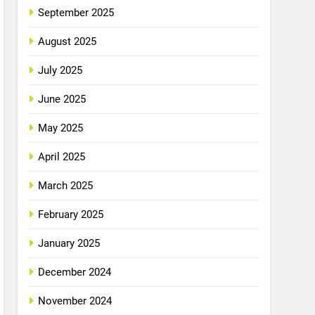
September 2025
August 2025
July 2025
June 2025
May 2025
April 2025
March 2025
February 2025
January 2025
December 2024
November 2024