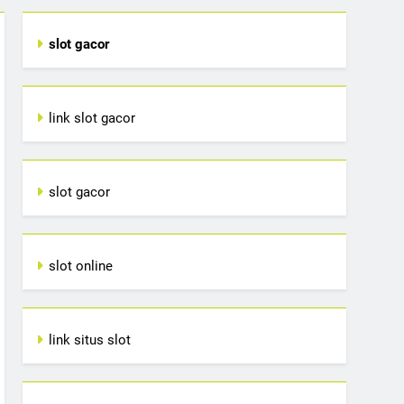
slot gacor
link slot gacor
slot gacor
slot online
link situs slot