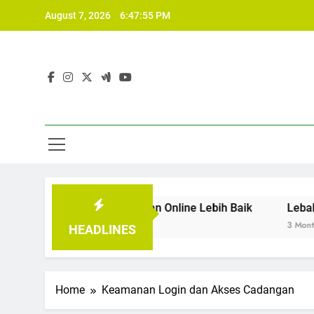
Skip
August 7, 2026
6:47:56 PM
to
content
724
 untuk Pengalaman Online Lebih Baik
Lebah4D Alternat
3 Months Ago
HEADLINES
Home
Keamanan Login dan Akses Cadangan