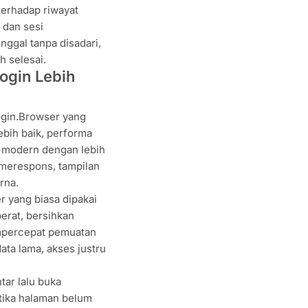
terhadap riwayat
 dan sesi
nggal tanpa disadari,
h selesai.
ogin Lebih
ogin.Browser yang
ebih baik, performa
 modern dengan lebih
 merespons, tampilan
rna.
 yang biasa dipakai
berat, bersihkan
percepat pemuatan
ata lama, akses justru
ar lalu buka
tika halaman belum