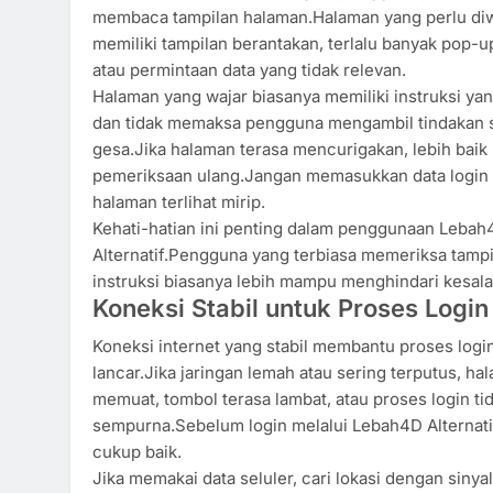
membaca tampilan halaman.Halaman yang perlu di
memiliki tampilan berantakan, terlalu banyak pop-
atau permintaan data yang tidak relevan.
Halaman yang wajar biasanya memiliki instruksi yang
dan tidak memaksa pengguna mengambil tindakan 
gesa.Jika halaman terasa mencurigakan, lebih baik
pemeriksaan ulang.Jangan memasukkan data login
halaman terlihat mirip.
Kehati-hatian ini penting dalam penggunaan Lebah
Alternatif.Pengguna yang terbiasa memeriksa tam
instruksi biasanya lebih mampu menghindari kesala
Koneksi Stabil untuk Proses Login
Koneksi internet yang stabil membantu proses login
lancar.Jika jaringan lemah atau sering terputus, ha
memuat, tombol terasa lambat, atau proses login tid
sempurna.Sebelum login melalui Lebah4D Alternatif
cukup baik.
Jika memakai data seluler, cari lokasi dengan sinyal