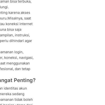
aman bisa terbuka,
dungi.
nting karena akses
uru.Misalnya, saat
au koneksi internet
una bisa saja
mpilan, instruksi,
perlu dihindari agar
keamanan login,
r, koneksi, navigasi,
 saat menggunakan
esional, dan tetap
ngat Penting?
n identitas akun
 mereka sedang
eamanan tidak boleh