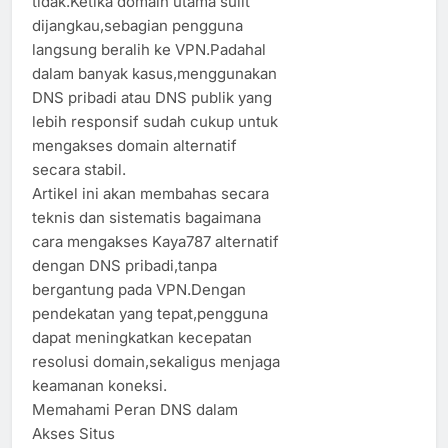
tidak.Ketika domain utama sulit
dijangkau,sebagian pengguna
langsung beralih ke VPN.Padahal
dalam banyak kasus,menggunakan
DNS pribadi atau DNS publik yang
lebih responsif sudah cukup untuk
mengakses domain alternatif
secara stabil.
Artikel ini akan membahas secara
teknis dan sistematis bagaimana
cara mengakses Kaya787 alternatif
dengan DNS pribadi,tanpa
bergantung pada VPN.Dengan
pendekatan yang tepat,pengguna
dapat meningkatkan kecepatan
resolusi domain,sekaligus menjaga
keamanan koneksi.
Memahami Peran DNS dalam
Akses Situs