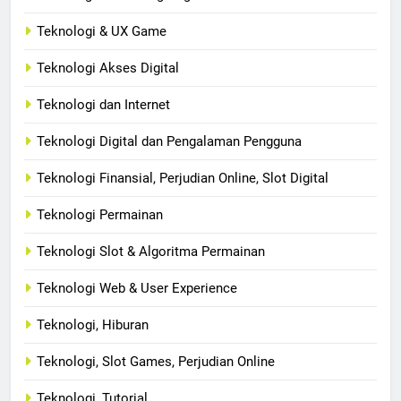
Teknologi & UX Game
Teknologi Akses Digital
Teknologi dan Internet
Teknologi Digital dan Pengalaman Pengguna
Teknologi Finansial, Perjudian Online, Slot Digital
Teknologi Permainan
Teknologi Slot & Algoritma Permainan
Teknologi Web & User Experience
Teknologi, Hiburan
Teknologi, Slot Games, Perjudian Online
Teknologi, Tutorial