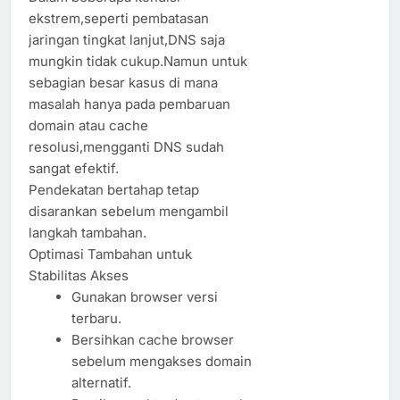
ekstrem,seperti pembatasan
jaringan tingkat lanjut,DNS saja
mungkin tidak cukup.Namun untuk
sebagian besar kasus di mana
masalah hanya pada pembaruan
domain atau cache
resolusi,mengganti DNS sudah
sangat efektif.
Pendekatan bertahap tetap
disarankan sebelum mengambil
langkah tambahan.
Optimasi Tambahan untuk
Stabilitas Akses
Gunakan browser versi
terbaru.
Bersihkan cache browser
sebelum mengakses domain
alternatif.