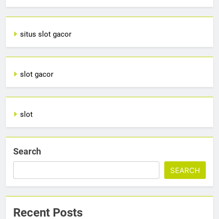
situs slot gacor
slot gacor
slot
Search
SEARCH
Recent Posts