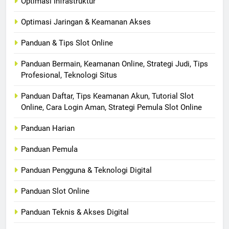
Optimasi Infrastruktur
Optimasi Jaringan & Keamanan Akses
Panduan & Tips Slot Online
Panduan Bermain, Keamanan Online, Strategi Judi, Tips
Profesional, Teknologi Situs
Panduan Daftar, Tips Keamanan Akun, Tutorial Slot
Online, Cara Login Aman, Strategi Pemula Slot Online
Panduan Harian
Panduan Pemula
Panduan Pengguna & Teknologi Digital
Panduan Slot Online
Panduan Teknis & Akses Digital