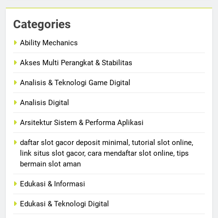
Categories
Ability Mechanics
Akses Multi Perangkat & Stabilitas
Analisis & Teknologi Game Digital
Analisis Digital
Arsitektur Sistem & Performa Aplikasi
daftar slot gacor deposit minimal, tutorial slot online,
link situs slot gacor, cara mendaftar slot online, tips
bermain slot aman
Edukasi & Informasi
Edukasi & Teknologi Digital