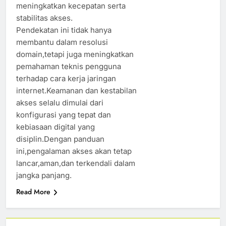
meningkatkan kecepatan serta
stabilitas akses.
Pendekatan ini tidak hanya
membantu dalam resolusi
domain,tetapi juga meningkatkan
pemahaman teknis pengguna
terhadap cara kerja jaringan
internet.Keamanan dan kestabilan
akses selalu dimulai dari
konfigurasi yang tepat dan
kebiasaan digital yang
disiplin.Dengan panduan
ini,pengalaman akses akan tetap
lancar,aman,dan terkendali dalam
jangka panjang.
Read More