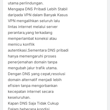
utama perlindungan.
Mengapa DNS Pribadi Lebih Stabil
daripada VPN dalam Banyak Kasus
VPN mengalihkan seluruh lalu
lintas internet melalui server
perantara,yang terkadang
memperlambat koneksi atau
memicu konflik
autentikasi.Sementara DNS pribadi
hanya memengaruhi proses
penerjemahan domain tanpa
mengubah jalur trafik utama.
Dengan DNS yang cepat,resolusi
domain alternatif menjadi lebih
efisien tanpa mengorbankan
kecepatan internet secara
keseluruhan.
Kapan DNS Saja Tidak Cukup
Dalam beberapa kondisi