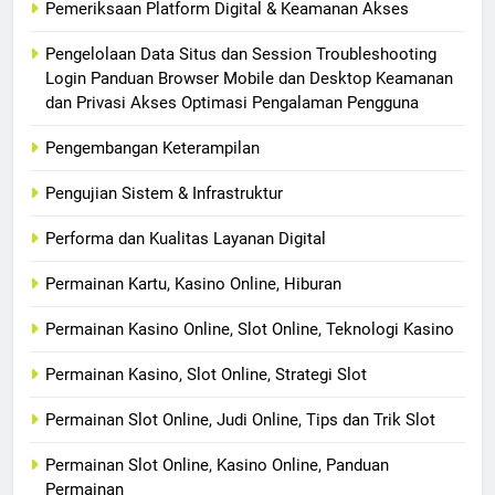
Pemeriksaan Platform Digital & Keamanan Akses
Pengelolaan Data Situs dan Session Troubleshooting
Login Panduan Browser Mobile dan Desktop Keamanan
dan Privasi Akses Optimasi Pengalaman Pengguna
Pengembangan Keterampilan
Pengujian Sistem & Infrastruktur
Performa dan Kualitas Layanan Digital
Permainan Kartu, Kasino Online, Hiburan
Permainan Kasino Online, Slot Online, Teknologi Kasino
Permainan Kasino, Slot Online, Strategi Slot
Permainan Slot Online, Judi Online, Tips dan Trik Slot
Permainan Slot Online, Kasino Online, Panduan
Permainan