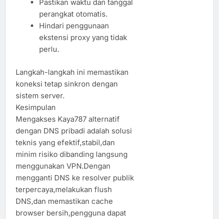
Pastikan waktu dan tanggal
perangkat otomatis.
Hindari penggunaan
ekstensi proxy yang tidak
perlu.
Langkah-langkah ini memastikan
koneksi tetap sinkron dengan
sistem server.
Kesimpulan
Mengakses Kaya787 alternatif
dengan DNS pribadi adalah solusi
teknis yang efektif,stabil,dan
minim risiko dibanding langsung
menggunakan VPN.Dengan
mengganti DNS ke resolver publik
terpercaya,melakukan flush
DNS,dan memastikan cache
browser bersih,pengguna dapat