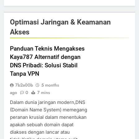
Optimasi Jaringan & Keamanan
Akses
Panduan Teknis Mengakses
Kaya787 Alternatif dengan
DNS Pribadi: Solusi Stabil
Tanpa VPN
7b2a00b
5 months
ago
0
7 mins
Dalam dunia jaringan modern,DNS
(Domain Name System) memegang
peranan krusial dalam menentukan
apakah sebuah domain dapat
diakses dengan lancar atau