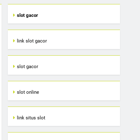
slot gacor
link slot gacor
slot gacor
slot online
link situs slot