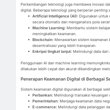
Perkembangan teknologi juga membawa inovasi da
digital. Beberapa teknologi yang berperan penting a
Artificial Intelligence (AI):
Digunakan untuk
secara otomatis dan menganalisis pola sera
Machine Learning:
Membantu sistem belajar 
meningkatkan keamanan.
Blockchain:
Menawarkan sistem keamanan b
desentralisasi yang lebih transparan.
Enkripsi tingkat lanjut:
Melindungi data dari a
Penggunaan AI dan machine learning memungkink
dilakukan lebih cepat dan akurat dibandingkan metod
Penerapan Keamanan Digital di Berbagai S
Sistem keamanan digital digunakan di berbagai sekto
Perbankan:
Melindungi transaksi keuangan 
Pemerintahan:
Menjaga keamanan data negar
E-commerce:
Melindungi data pelanggan d