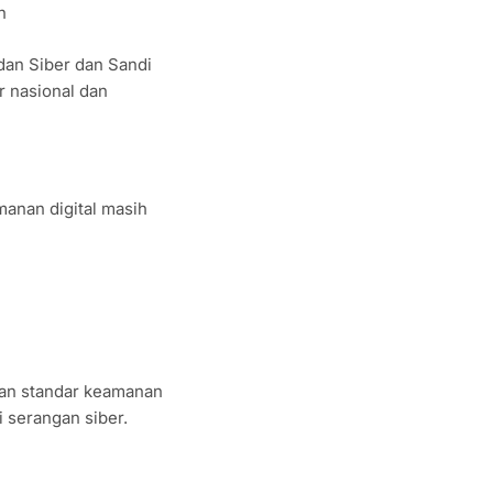
n
dan Siber dan Sandi
 nasional dan
anan digital masih
kan standar keamanan
 serangan siber.