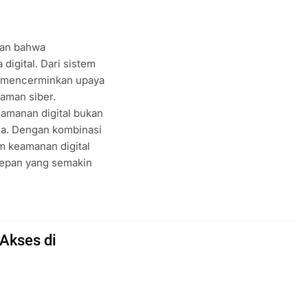
kan bahwa
digital. Dari sistem
ni mencerminkan upaya
aman siber.
amanan digital bukan
ia. Dengan kombinasi
m keamanan digital
epan yang semakin
 Akses di