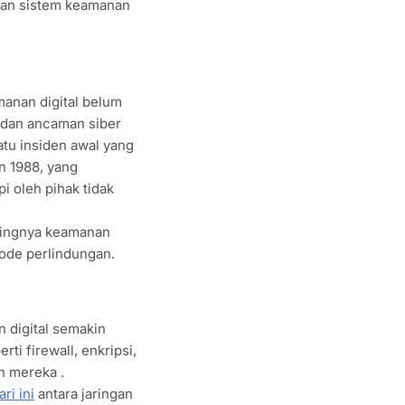
kan sistem keamanan
anan digital belum
 dan ancaman siber
atu insiden awal yang
n 1988, yang
 oleh pihak tidak
ntingnya keamanan
tode perlindungan.
digital semakin
ti firewall, enkripsi,
n mereka .
ri ini
antara jaringan