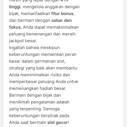
tinggi
, mengelola anggaran dengan
bijak, memanfaatkan
fitur bonus
,
dan bermain dengan
sabar dan
fokus
, Anda dapat memaksimalkan
peluang kemenangan dan meraih
jackpot besar.
Ingatlah bahwa meskipun
keberuntungan memainkan peran
besar dalam permainan slot,
strategi yang baik akan membantu
Anda meminimalkan risiko dan
memperbesar peluang Anda untuk
memenangkan hadiah besar.
Bermain dengan bijak dan
menikmati pengalaman adalah
yang terpenting. Semoga
keberuntungan berpihak pada
Anda saat bermain
slot gacor
!