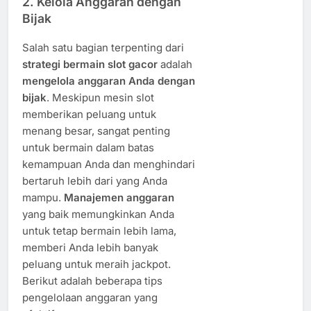
2.
Kelola Anggaran dengan
Bijak
Salah satu bagian terpenting dari
strategi bermain slot gacor
adalah
mengelola anggaran Anda dengan
bijak
. Meskipun mesin slot
memberikan peluang untuk
menang besar, sangat penting
untuk bermain dalam batas
kemampuan Anda dan menghindari
bertaruh lebih dari yang Anda
mampu.
Manajemen anggaran
yang baik memungkinkan Anda
untuk tetap bermain lebih lama,
memberi Anda lebih banyak
peluang untuk meraih jackpot.
Berikut adalah beberapa tips
pengelolaan anggaran yang