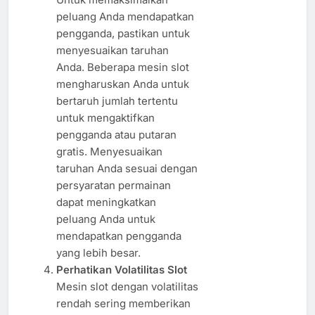
peluang Anda mendapatkan
pengganda, pastikan untuk
menyesuaikan taruhan
Anda. Beberapa mesin slot
mengharuskan Anda untuk
bertaruh jumlah tertentu
untuk mengaktifkan
pengganda atau putaran
gratis. Menyesuaikan
taruhan Anda sesuai dengan
persyaratan permainan
dapat meningkatkan
peluang Anda untuk
mendapatkan pengganda
yang lebih besar.
Perhatikan Volatilitas Slot
Mesin slot dengan volatilitas
rendah sering memberikan