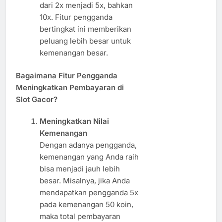
dari 2x menjadi 5x, bahkan
10x. Fitur pengganda
bertingkat ini memberikan
peluang lebih besar untuk
kemenangan besar.
Bagaimana Fitur Pengganda
Meningkatkan Pembayaran di
Slot Gacor?
Meningkatkan Nilai
Kemenangan
Dengan adanya pengganda,
kemenangan yang Anda raih
bisa menjadi jauh lebih
besar. Misalnya, jika Anda
mendapatkan pengganda 5x
pada kemenangan 50 koin,
maka total pembayaran