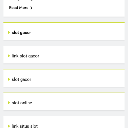
Read More
slot gacor
link slot gacor
slot gacor
slot online
link situs slot