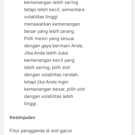
kemenangan lebih sering
tetapi lebih kecil, sementara
volatilitas tinggi
menawarkan kemenangan
besar yang lebih jarang.
Pilih mesin yang sesuai
dengan gaya bermain Anda.
Jika Anda lebih suka
kemenangan kecil yang
lebih sering, pilih slot
dengan volatilitas rendah,
tetapi jika Anda ingin
kemenangan besar, pilih slot
dengan volatilitas lebih
tinggi.
Kesimpulan
Fitur pengganda di slot gacor