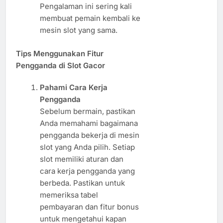
Pengalaman ini sering kali
membuat pemain kembali ke
mesin slot yang sama.
Tips Menggunakan Fitur
Pengganda di Slot Gacor
Pahami Cara Kerja
Pengganda
Sebelum bermain, pastikan
Anda memahami bagaimana
pengganda bekerja di mesin
slot yang Anda pilih. Setiap
slot memiliki aturan dan
cara kerja pengganda yang
berbeda. Pastikan untuk
memeriksa tabel
pembayaran dan fitur bonus
untuk mengetahui kapan