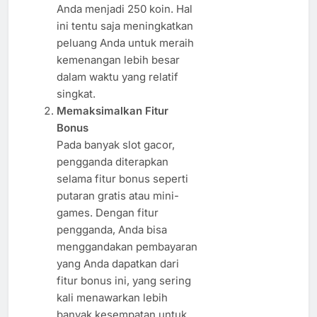
Anda menjadi 250 koin. Hal
ini tentu saja meningkatkan
peluang Anda untuk meraih
kemenangan lebih besar
dalam waktu yang relatif
singkat.
Memaksimalkan Fitur
Bonus
Pada banyak slot gacor,
pengganda diterapkan
selama fitur bonus seperti
putaran gratis atau mini-
games. Dengan fitur
pengganda, Anda bisa
menggandakan pembayaran
yang Anda dapatkan dari
fitur bonus ini, yang sering
kali menawarkan lebih
banyak kesempatan untuk