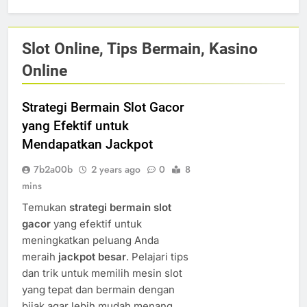
Slot Online, Tips Bermain, Kasino
Online
Strategi Bermain Slot Gacor
yang Efektif untuk
Mendapatkan Jackpot
7b2a00b
2 years ago
0
8
mins
Temukan
strategi bermain slot
gacor
yang efektif untuk
meningkatkan peluang Anda
meraih
jackpot besar
. Pelajari tips
dan trik untuk memilih mesin slot
yang tepat dan bermain dengan
bijak agar lebih mudah menang.