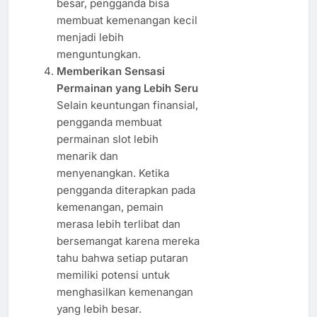
besar, pengganda bisa
membuat kemenangan kecil
menjadi lebih
menguntungkan.
Memberikan Sensasi
Permainan yang Lebih Seru
Selain keuntungan finansial,
pengganda membuat
permainan slot lebih
menarik dan
menyenangkan. Ketika
pengganda diterapkan pada
kemenangan, pemain
merasa lebih terlibat dan
bersemangat karena mereka
tahu bahwa setiap putaran
memiliki potensi untuk
menghasilkan kemenangan
yang lebih besar.