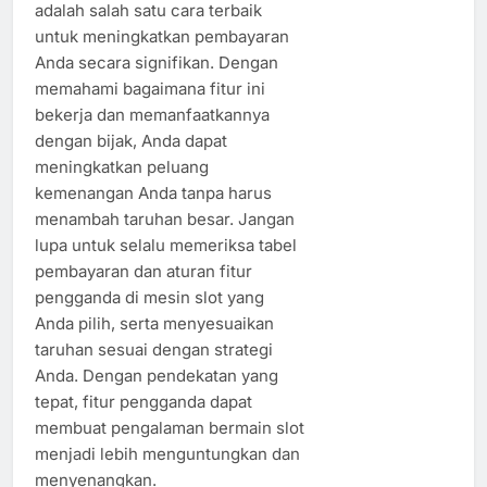
adalah salah satu cara terbaik
untuk meningkatkan pembayaran
Anda secara signifikan. Dengan
memahami bagaimana fitur ini
bekerja dan memanfaatkannya
dengan bijak, Anda dapat
meningkatkan peluang
kemenangan Anda tanpa harus
menambah taruhan besar. Jangan
lupa untuk selalu memeriksa tabel
pembayaran dan aturan fitur
pengganda di mesin slot yang
Anda pilih, serta menyesuaikan
taruhan sesuai dengan strategi
Anda. Dengan pendekatan yang
tepat, fitur pengganda dapat
membuat pengalaman bermain slot
menjadi lebih menguntungkan dan
menyenangkan.