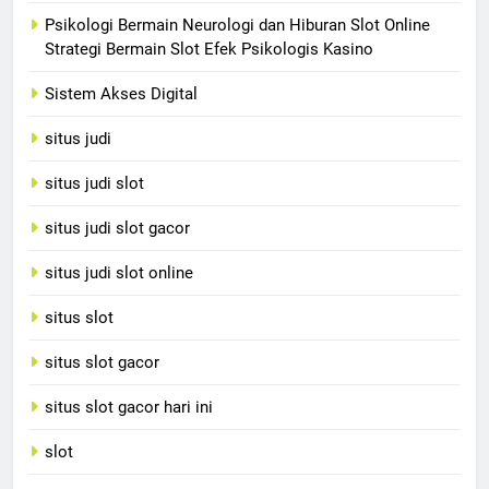
Psikologi Bermain Neurologi dan Hiburan Slot Online
Strategi Bermain Slot Efek Psikologis Kasino
Sistem Akses Digital
situs judi
situs judi slot
situs judi slot gacor
situs judi slot online
situs slot
situs slot gacor
situs slot gacor hari ini
slot