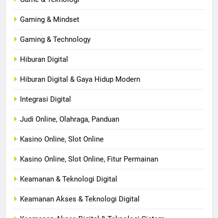
Gaming & Mindset
Gaming & Technology
Hiburan Digital
Hiburan Digital & Gaya Hidup Modern
Integrasi Digital
Judi Online, Olahraga, Panduan
Kasino Online, Slot Online
Kasino Online, Slot Online, Fitur Permainan
Keamanan & Teknologi Digital
Keamanan Akses & Teknologi Digital