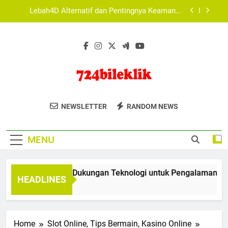
Skip
Cara Mengatasi Loading Lama pada Slot Lebah4D
to
dengan Akses yang Lebih Stabil dan Aman
content
LAE138 Login dan Pentingnya Menggunakan
Perangkat Pribadi
Slot Lebah4D dan Dukungan Teknologi untuk
Pengalaman Online Lebih Baik
Lebah4D Alternatif dan Pentingnya Keamanan
Saat Login
724 Bileklik
Cara Mengatasi Loading Lama pada Slot Lebah4D
NEWSLETTER
RANDOM NEWS
dengan Akses yang Lebih Stabil dan Aman
LAE138 Login dan Pentingnya Menggunakan
Perangkat Pribadi
MENU
ot Lebah4D dan Dukungan Teknologi untuk Pengalaman Online 
HEADLINES
onths Ago
Home
Slot Online, Tips Bermain, Kasino Online