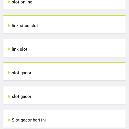
slot online
link situs slot
link slot
slot gacor
slot gacor
Slot gacor hari ini