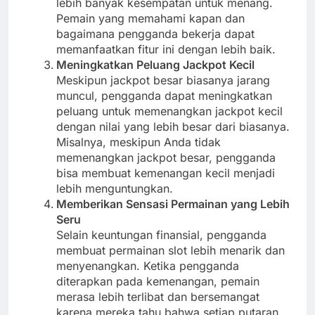
lebih banyak kesempatan untuk menang.
Pemain yang memahami kapan dan
bagaimana pengganda bekerja dapat
memanfaatkan fitur ini dengan lebih baik.
Meningkatkan Peluang Jackpot Kecil
Meskipun jackpot besar biasanya jarang
muncul, pengganda dapat meningkatkan
peluang untuk memenangkan jackpot kecil
dengan nilai yang lebih besar dari biasanya.
Misalnya, meskipun Anda tidak
memenangkan jackpot besar, pengganda
bisa membuat kemenangan kecil menjadi
lebih menguntungkan.
Memberikan Sensasi Permainan yang Lebih
Seru
Selain keuntungan finansial, pengganda
membuat permainan slot lebih menarik dan
menyenangkan. Ketika pengganda
diterapkan pada kemenangan, pemain
merasa lebih terlibat dan bersemangat
karena mereka tahu bahwa setiap putaran