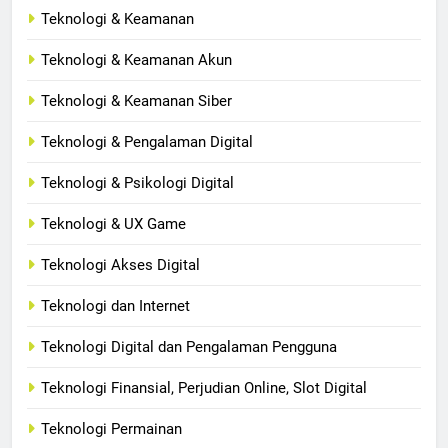
Teknologi & Keamanan
Teknologi & Keamanan Akun
Teknologi & Keamanan Siber
Teknologi & Pengalaman Digital
Teknologi & Psikologi Digital
Teknologi & UX Game
Teknologi Akses Digital
Teknologi dan Internet
Teknologi Digital dan Pengalaman Pengguna
Teknologi Finansial, Perjudian Online, Slot Digital
Teknologi Permainan