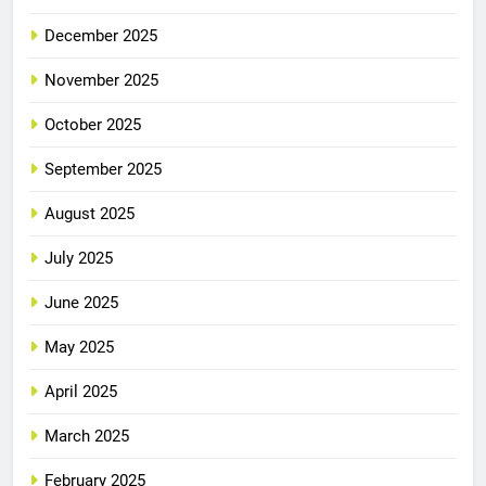
December 2025
November 2025
October 2025
September 2025
August 2025
July 2025
June 2025
May 2025
April 2025
March 2025
February 2025