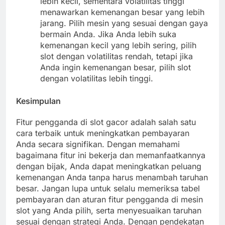
lebih kecil, sementara volatilitas tinggi
menawarkan kemenangan besar yang lebih
jarang. Pilih mesin yang sesuai dengan gaya
bermain Anda. Jika Anda lebih suka
kemenangan kecil yang lebih sering, pilih
slot dengan volatilitas rendah, tetapi jika
Anda ingin kemenangan besar, pilih slot
dengan volatilitas lebih tinggi.
Kesimpulan
Fitur pengganda di slot gacor adalah salah satu
cara terbaik untuk meningkatkan pembayaran
Anda secara signifikan. Dengan memahami
bagaimana fitur ini bekerja dan memanfaatkannya
dengan bijak, Anda dapat meningkatkan peluang
kemenangan Anda tanpa harus menambah taruhan
besar. Jangan lupa untuk selalu memeriksa tabel
pembayaran dan aturan fitur pengganda di mesin
slot yang Anda pilih, serta menyesuaikan taruhan
sesuai dengan strategi Anda. Dengan pendekatan