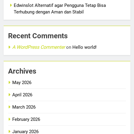
Edwinslot Alternatif agar Pengguna Tetap Bisa
Terhubung dengan Aman dan Stabil
Recent Comments
A WordPress Commenter
on
Hello world!
Archives
May 2026
April 2026
March 2026
February 2026
January 2026