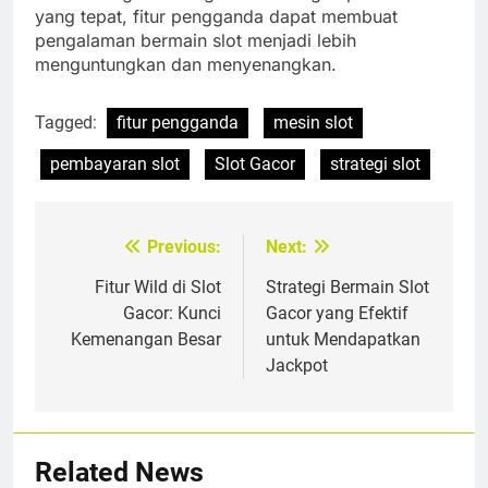
yang tepat, fitur pengganda dapat membuat
pengalaman bermain slot menjadi lebih
menguntungkan dan menyenangkan.
Tagged:
fitur pengganda
mesin slot
pembayaran slot
Slot Gacor
strategi slot
Previous:
Next:
Post
navigation
Fitur Wild di Slot
Strategi Bermain Slot
Gacor: Kunci
Gacor yang Efektif
Kemenangan Besar
untuk Mendapatkan
Jackpot
Related News