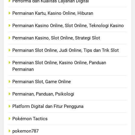
Performa dan Kualitas Layanan Digital
Permainan Kartu, Kasino Online, Hiburan
Permainan Kasino Online, Slot Online, Teknologi Kasino
Permainan Kasino, Slot Online, Strategi Slot
Permainan Slot Online, Judi Online, Tips dan Trik Slot
Permainan Slot Online, Kasino Online, Panduan
Permainan
Permainan Slot, Game Online
Permainan, Panduan, Psikologi
Platform Digital dan Fitur Pengguna
Pokémon Tactics
pokemon787