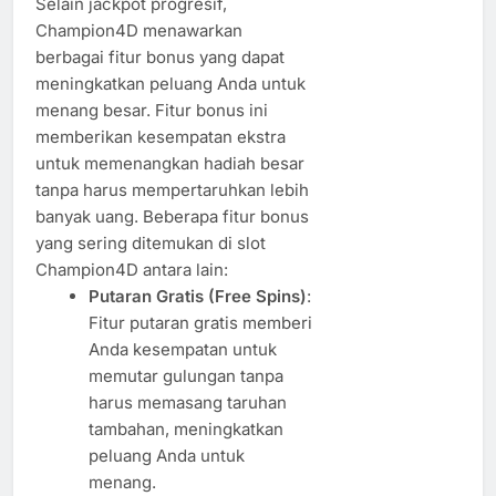
Selain jackpot progresif,
Champion4D menawarkan
berbagai fitur bonus yang dapat
meningkatkan peluang Anda untuk
menang besar. Fitur bonus ini
memberikan kesempatan ekstra
untuk memenangkan hadiah besar
tanpa harus mempertaruhkan lebih
banyak uang. Beberapa fitur bonus
yang sering ditemukan di slot
Champion4D antara lain:
Putaran Gratis (Free Spins)
:
Fitur putaran gratis memberi
Anda kesempatan untuk
memutar gulungan tanpa
harus memasang taruhan
tambahan, meningkatkan
peluang Anda untuk
menang.