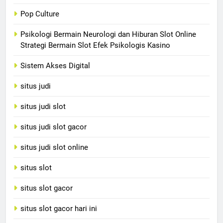
Pop Culture
Psikologi Bermain Neurologi dan Hiburan Slot Online
Strategi Bermain Slot Efek Psikologis Kasino
Sistem Akses Digital
situs judi
situs judi slot
situs judi slot gacor
situs judi slot online
situs slot
situs slot gacor
situs slot gacor hari ini