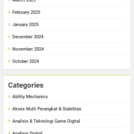
February 2025
January 2025
December 2024
November 2024
October 2024
Categories
Ability Mechanics
Akses Multi Perangkat & Stabilitas
Analisis & Teknologi Game Digital
Analisis Digital