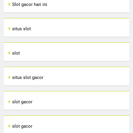
Slot gacor hari ini
situs slot
slot
situs slot gacor
slot gacor
slot gacor