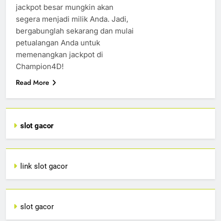
jackpot besar mungkin akan
segera menjadi milik Anda. Jadi,
bergabunglah sekarang dan mulai
petualangan Anda untuk
memenangkan jackpot di
Champion4D!
Read More
slot gacor
link slot gacor
slot gacor