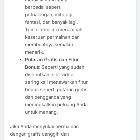
berbeda, seperti
petualangan, mitologi,
fantasi, dan banyak lagi.
Tema-tema ini menambah
keseruan permainan dan
membuatnya semakin
menarik.
Putaran Gratis dan Fitur
Bonus
: Seperti yang sudah
disebutkan, slot video
sering kali menawarkan fitur
bonus seperti putaran gratis
dan pengganda yang
meningkatkan peluang Anda
untuk menang.
Jika Anda menyukai permainan
dengan grafis canggih dan