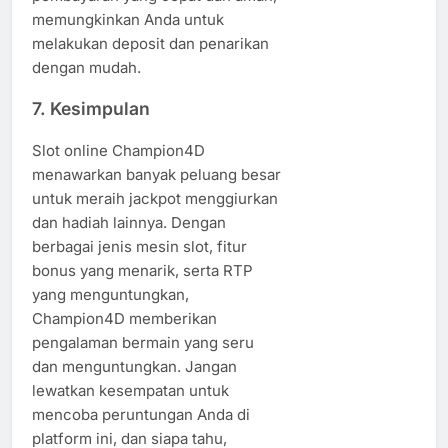
memungkinkan Anda untuk
melakukan deposit dan penarikan
dengan mudah.
7.
Kesimpulan
Slot online Champion4D
menawarkan banyak peluang besar
untuk meraih jackpot menggiurkan
dan hadiah lainnya. Dengan
berbagai jenis mesin slot, fitur
bonus yang menarik, serta RTP
yang menguntungkan,
Champion4D memberikan
pengalaman bermain yang seru
dan menguntungkan. Jangan
lewatkan kesempatan untuk
mencoba peruntungan Anda di
platform ini, dan siapa tahu,