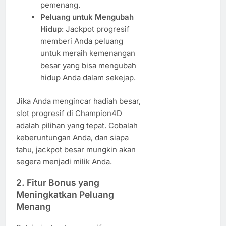
pemenang.
Peluang untuk Mengubah
Hidup
: Jackpot progresif
memberi Anda peluang
untuk meraih kemenangan
besar yang bisa mengubah
hidup Anda dalam sekejap.
Jika Anda mengincar hadiah besar,
slot progresif di Champion4D
adalah pilihan yang tepat. Cobalah
keberuntungan Anda, dan siapa
tahu, jackpot besar mungkin akan
segera menjadi milik Anda.
2.
Fitur Bonus yang
Meningkatkan Peluang
Menang