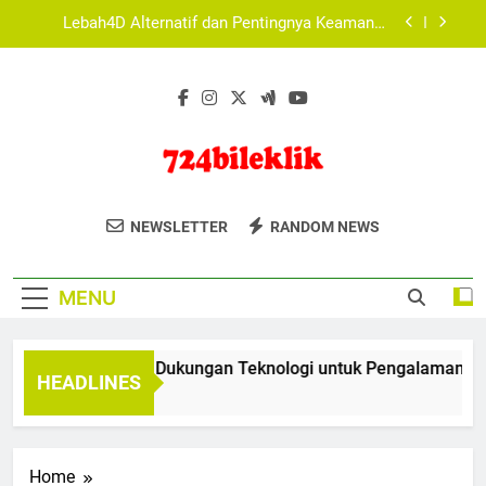
Skip
Cara Mengatasi Loading Lama pada Slot Lebah4D
to
dengan Akses yang Lebih Stabil dan Aman
content
LAE138 Login dan Pentingnya Menggunakan
Perangkat Pribadi
Slot Lebah4D dan Dukungan Teknologi untuk
Pengalaman Online Lebih Baik
Lebah4D Alternatif dan Pentingnya Keamanan
Saat Login
724 Bileklik
Cara Mengatasi Loading Lama pada Slot Lebah4D
NEWSLETTER
RANDOM NEWS
dengan Akses yang Lebih Stabil dan Aman
LAE138 Login dan Pentingnya Menggunakan
Perangkat Pribadi
MENU
ot Lebah4D dan Dukungan Teknologi untuk Pengalaman Online
HEADLINES
Months Ago
Home