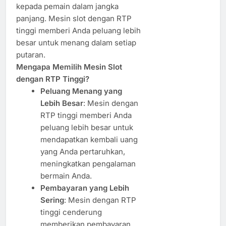
kepada pemain dalam jangka
panjang. Mesin slot dengan RTP
tinggi memberi Anda peluang lebih
besar untuk menang dalam setiap
putaran.
Mengapa Memilih Mesin Slot
dengan RTP Tinggi?
Peluang Menang yang
Lebih Besar
: Mesin dengan
RTP tinggi memberi Anda
peluang lebih besar untuk
mendapatkan kembali uang
yang Anda pertaruhkan,
meningkatkan pengalaman
bermain Anda.
Pembayaran yang Lebih
Sering
: Mesin dengan RTP
tinggi cenderung
memberikan pembayaran