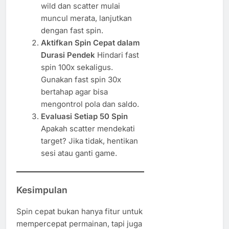
wild dan scatter mulai
muncul merata, lanjutkan
dengan fast spin.
Aktifkan Spin Cepat dalam
Durasi Pendek
Hindari fast
spin 100x sekaligus.
Gunakan fast spin 30x
bertahap agar bisa
mengontrol pola dan saldo.
Evaluasi Setiap 50 Spin
Apakah scatter mendekati
target? Jika tidak, hentikan
sesi atau ganti game.
Kesimpulan
Spin cepat bukan hanya fitur untuk
mempercepat permainan, tapi juga