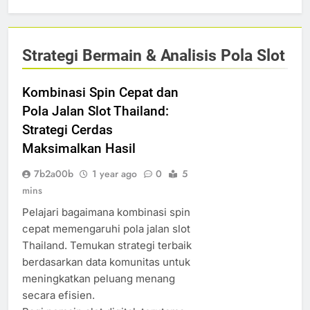
Strategi Bermain & Analisis Pola Slot
Kombinasi Spin Cepat dan
Pola Jalan Slot Thailand:
Strategi Cerdas
Maksimalkan Hasil
7b2a00b
1 year ago
0
5
mins
Pelajari bagaimana kombinasi spin
cepat memengaruhi pola jalan slot
Thailand. Temukan strategi terbaik
berdasarkan data komunitas untuk
meningkatkan peluang menang
secara efisien.