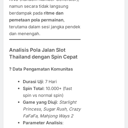
namun secara tidak langsung
berdampak pada
ritme dan
pemetaan pola permainan
,
terutama dalam sesi jangka pendek
dan menengah.
Analisis Pola Jalan Slot
Thailand dengan Spin Cepat
?
Data Pengamatan Komunitas
Durasi Uji
: 7 Hari
Spin Total
: 10.000+ (fast
spin vs normal spin)
Game yang Diuji
:
Starlight
Princess, Sugar Rush, Crazy
FaFaFa, Mahjong Ways 2
Parameter Analisis
: