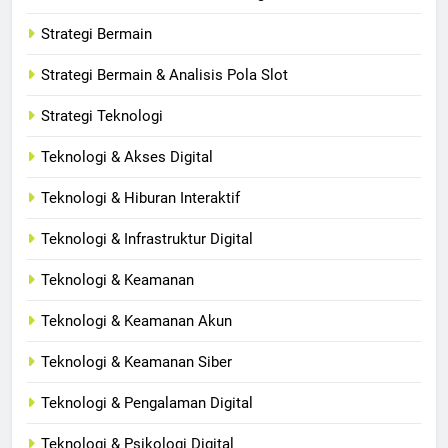
Strategi Bermain
Strategi Bermain & Analisis Pola Slot
Strategi Teknologi
Teknologi & Akses Digital
Teknologi & Hiburan Interaktif
Teknologi & Infrastruktur Digital
Teknologi & Keamanan
Teknologi & Keamanan Akun
Teknologi & Keamanan Siber
Teknologi & Pengalaman Digital
Teknologi & Psikologi Digital