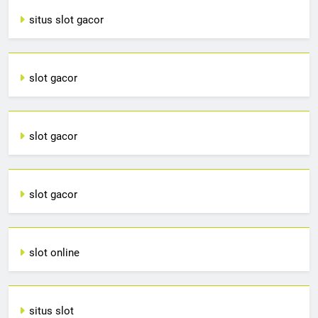
situs slot gacor
slot gacor
slot gacor
slot gacor
slot online
situs slot