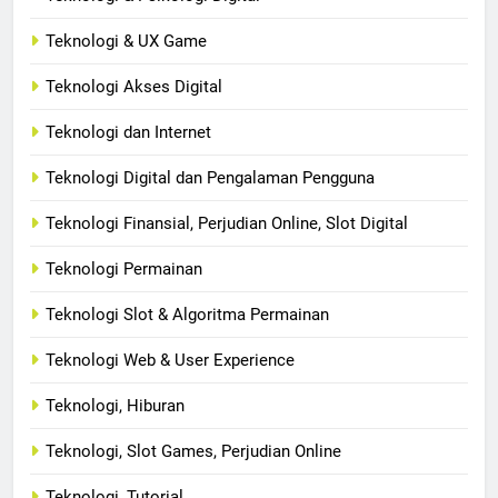
Teknologi & UX Game
Teknologi Akses Digital
Teknologi dan Internet
Teknologi Digital dan Pengalaman Pengguna
Teknologi Finansial, Perjudian Online, Slot Digital
Teknologi Permainan
Teknologi Slot & Algoritma Permainan
Teknologi Web & User Experience
Teknologi, Hiburan
Teknologi, Slot Games, Perjudian Online
Teknologi, Tutorial