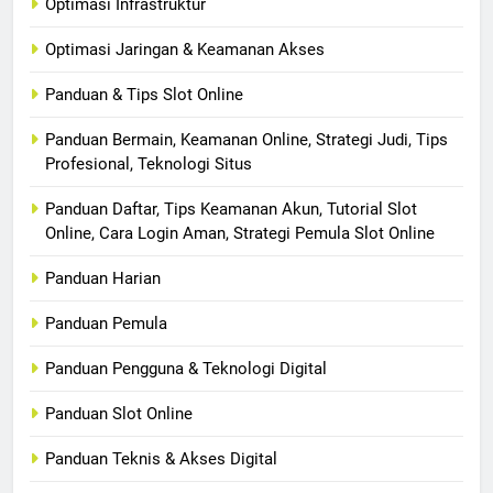
Optimasi Infrastruktur
Optimasi Jaringan & Keamanan Akses
Panduan & Tips Slot Online
Panduan Bermain, Keamanan Online, Strategi Judi, Tips
Profesional, Teknologi Situs
Panduan Daftar, Tips Keamanan Akun, Tutorial Slot
Online, Cara Login Aman, Strategi Pemula Slot Online
Panduan Harian
Panduan Pemula
Panduan Pengguna & Teknologi Digital
Panduan Slot Online
Panduan Teknis & Akses Digital