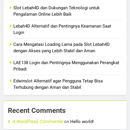
Slot Lebah4D dan Dukungan Teknologi untuk
Pengalaman Online Lebih Baik
Lebah4D Alternatif dan Pentingnya Keamanan Saat
Login
Cara Mengatasi Loading Lama pada Slot Lebah4D
dengan Akses yang Lebih Stabil dan Aman
LAE138 Login dan Pentingnya Menggunakan Perangkat
Pribadi
Edwinslot Alternatif agar Pengguna Tetap Bisa
Terhubung dengan Aman dan Stabil
Recent Comments
A WordPress Commenter
on
Hello world!