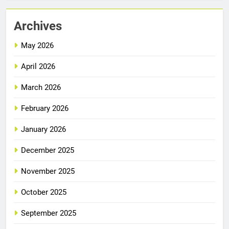
Archives
May 2026
April 2026
March 2026
February 2026
January 2026
December 2025
November 2025
October 2025
September 2025