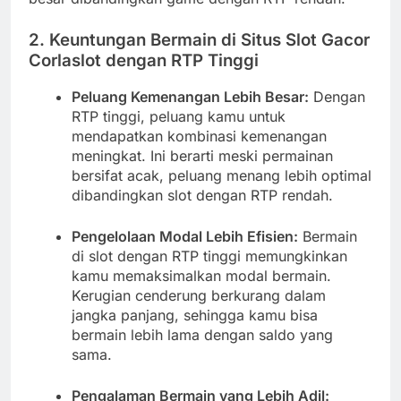
2. Keuntungan Bermain di Situs Slot Gacor
Corlaslot dengan RTP Tinggi
Peluang Kemenangan Lebih Besar:
Dengan
RTP tinggi, peluang kamu untuk
mendapatkan kombinasi kemenangan
meningkat. Ini berarti meski permainan
bersifat acak, peluang menang lebih optimal
dibandingkan slot dengan RTP rendah.
Pengelolaan Modal Lebih Efisien:
Bermain
di slot dengan RTP tinggi memungkinkan
kamu memaksimalkan modal bermain.
Kerugian cenderung berkurang dalam
jangka panjang, sehingga kamu bisa
bermain lebih lama dengan saldo yang
sama.
Pengalaman Bermain yang Lebih Adil: