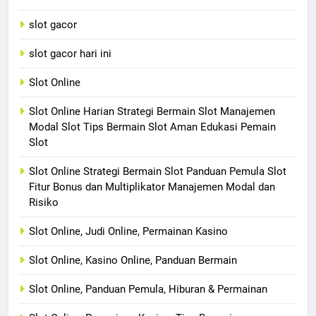
slot gacor
slot gacor hari ini
Slot Online
Slot Online Harian Strategi Bermain Slot Manajemen
Modal Slot Tips Bermain Slot Aman Edukasi Pemain
Slot
Slot Online Strategi Bermain Slot Panduan Pemula Slot
Fitur Bonus dan Multiplikator Manajemen Modal dan
Risiko
Slot Online, Judi Online, Permainan Kasino
Slot Online, Kasino Online, Panduan Bermain
Slot Online, Panduan Pemula, Hiburan & Permainan