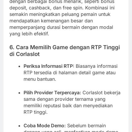
dengan berbagai bonus menarik, seperti bonus
deposit, cashback, dan free spin. Kombinasi ini
semakin meningkatkan peluang pemain untuk
mendapatkan kemenangan besar dan
memperpanjang durasi bermain dengan modal
yang lebih efektif.
6. Cara Memilih Game dengan RTP Tinggi
di Corlaslot
Periksa Informasi RTP:
Biasanya informasi
RTP tersedia di halaman detail game atau
menu bantuan.
Pilih Provider Terpercaya:
Corlaslot bekerja
sama dengan provider ternama yang
memiliki reputasi baik dan menyediakan
RTP tinggi.
Coba Mode Demo:
Sebelum bermain