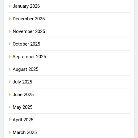
January 2026
December 2025
November 2025
October 2025
September 2025
August 2025
July 2025
June 2025
May 2025
April 2025
March 2025