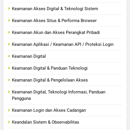
Keamanan Akses Digital & Teknologi Sistem
Keamanan Akses Situs & Performa Browser
Keamanan Akun dan Akses Perangkat Pribadi
Keamanan Aplikasi / Keamanan API / Proteksi Login
Keamanan Digital
Keamanan Digital & Panduan Teknologi
Keamanan Digital & Pengelolaan Akses
Keamanan Digital, Teknologi Informasi, Panduan
Pengguna
Keamanan Login dan Akses Cadangan
Keandalan Sistem & Observabilitas