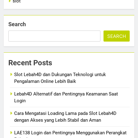
slot
Search
SEARCH
Recent Posts
Slot Lebah4D dan Dukungan Teknologi untuk
Pengalaman Online Lebih Baik
Lebah4D Alternatif dan Pentingnya Keamanan Saat
Login
Cara Mengatasi Loading Lama pada Slot Lebah4D
dengan Akses yang Lebih Stabil dan Aman
LAE138 Login dan Pentingnya Menggunakan Perangkat