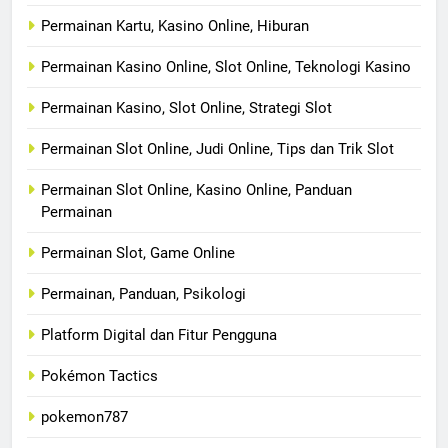
Permainan Kartu, Kasino Online, Hiburan
Permainan Kasino Online, Slot Online, Teknologi Kasino
Permainan Kasino, Slot Online, Strategi Slot
Permainan Slot Online, Judi Online, Tips dan Trik Slot
Permainan Slot Online, Kasino Online, Panduan
Permainan
Permainan Slot, Game Online
Permainan, Panduan, Psikologi
Platform Digital dan Fitur Pengguna
Pokémon Tactics
pokemon787