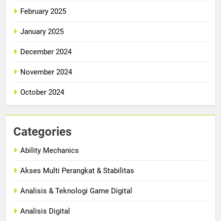
February 2025
January 2025
December 2024
November 2024
October 2024
Categories
Ability Mechanics
Akses Multi Perangkat & Stabilitas
Analisis & Teknologi Game Digital
Analisis Digital