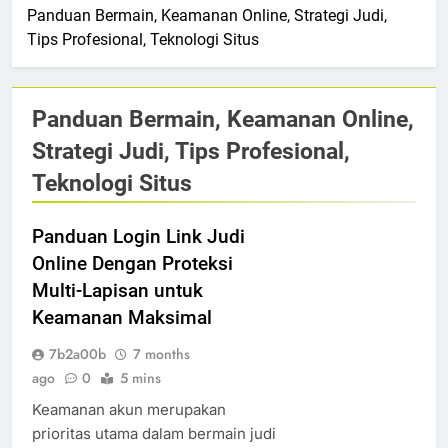
Panduan Bermain, Keamanan Online, Strategi Judi,
Tips Profesional, Teknologi Situs
Panduan Bermain, Keamanan Online,
Strategi Judi, Tips Profesional,
Teknologi Situs
Panduan Login Link Judi
Online Dengan Proteksi
Multi-Lapisan untuk
Keamanan Maksimal
7b2a00b
7 months
ago
0
5 mins
Keamanan akun merupakan
prioritas utama dalam bermain judi