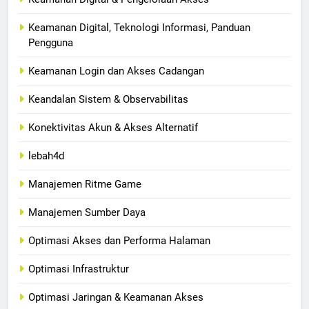
Keamanan Digital, Teknologi Informasi, Panduan
Pengguna
Keamanan Login dan Akses Cadangan
Keandalan Sistem & Observabilitas
Konektivitas Akun & Akses Alternatif
lebah4d
Manajemen Ritme Game
Manajemen Sumber Daya
Optimasi Akses dan Performa Halaman
Optimasi Infrastruktur
Optimasi Jaringan & Keamanan Akses