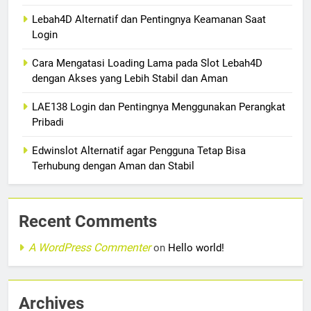
Lebah4D Alternatif dan Pentingnya Keamanan Saat
Login
Cara Mengatasi Loading Lama pada Slot Lebah4D
dengan Akses yang Lebih Stabil dan Aman
LAE138 Login dan Pentingnya Menggunakan Perangkat
Pribadi
Edwinslot Alternatif agar Pengguna Tetap Bisa
Terhubung dengan Aman dan Stabil
Recent Comments
A WordPress Commenter
on
Hello world!
Archives