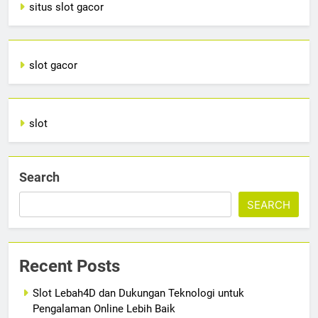
situs slot gacor
slot gacor
slot
Search
SEARCH
Recent Posts
Slot Lebah4D dan Dukungan Teknologi untuk
Pengalaman Online Lebih Baik