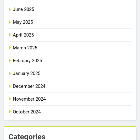
June 2025
May 2025
April 2025
March 2025
February 2025
January 2025
December 2024
November 2024
October 2024
Categories