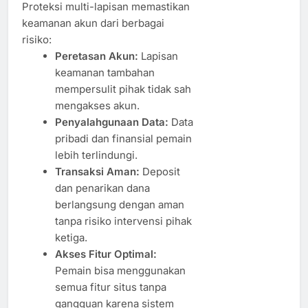
Proteksi multi-lapisan memastikan
keamanan akun dari berbagai
risiko:
Peretasan Akun:
Lapisan
keamanan tambahan
mempersulit pihak tidak sah
mengakses akun.
Penyalahgunaan Data:
Data
pribadi dan finansial pemain
lebih terlindungi.
Transaksi Aman:
Deposit
dan penarikan dana
berlangsung dengan aman
tanpa risiko intervensi pihak
ketiga.
Akses Fitur Optimal:
Pemain bisa menggunakan
semua fitur situs tanpa
gangguan karena sistem