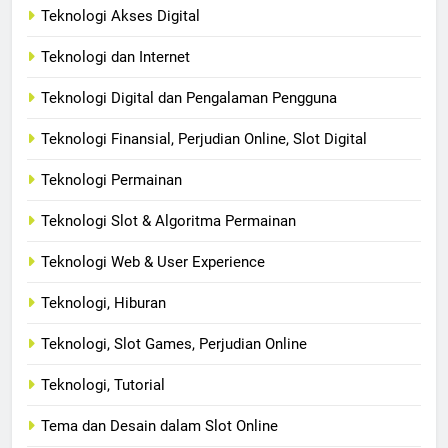
Teknologi Akses Digital
Teknologi dan Internet
Teknologi Digital dan Pengalaman Pengguna
Teknologi Finansial, Perjudian Online, Slot Digital
Teknologi Permainan
Teknologi Slot & Algoritma Permainan
Teknologi Web & User Experience
Teknologi, Hiburan
Teknologi, Slot Games, Perjudian Online
Teknologi, Tutorial
Tema dan Desain dalam Slot Online