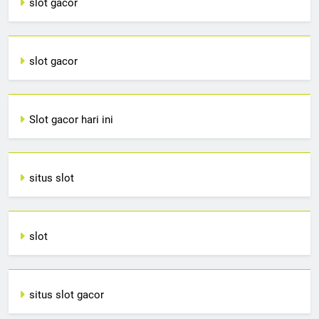
slot gacor
slot gacor
Slot gacor hari ini
situs slot
slot
situs slot gacor