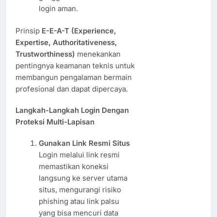
login aman.
Prinsip
E-E-A-T (Experience,
Expertise, Authoritativeness,
Trustworthiness)
menekankan
pentingnya keamanan teknis untuk
membangun pengalaman bermain
profesional dan dapat dipercaya.
Langkah-Langkah Login Dengan
Proteksi Multi-Lapisan
Gunakan Link Resmi Situs
Login melalui link resmi
memastikan koneksi
langsung ke server utama
situs, mengurangi risiko
phishing atau link palsu
yang bisa mencuri data