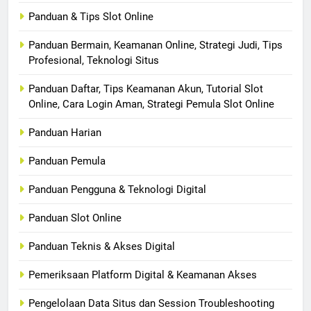
Panduan & Tips Slot Online
Panduan Bermain, Keamanan Online, Strategi Judi, Tips
Profesional, Teknologi Situs
Panduan Daftar, Tips Keamanan Akun, Tutorial Slot
Online, Cara Login Aman, Strategi Pemula Slot Online
Panduan Harian
Panduan Pemula
Panduan Pengguna & Teknologi Digital
Panduan Slot Online
Panduan Teknis & Akses Digital
Pemeriksaan Platform Digital & Keamanan Akses
Pengelolaan Data Situs dan Session Troubleshooting