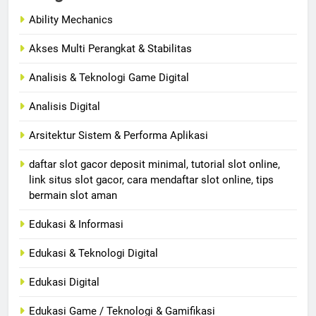
Ability Mechanics
Akses Multi Perangkat & Stabilitas
Analisis & Teknologi Game Digital
Analisis Digital
Arsitektur Sistem & Performa Aplikasi
daftar slot gacor deposit minimal, tutorial slot online,
link situs slot gacor, cara mendaftar slot online, tips
bermain slot aman
Edukasi & Informasi
Edukasi & Teknologi Digital
Edukasi Digital
Edukasi Game / Teknologi & Gamifikasi