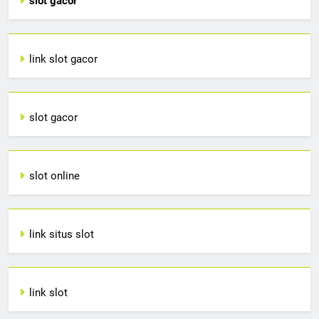
slot gacor
link slot gacor
slot gacor
slot online
link situs slot
link slot