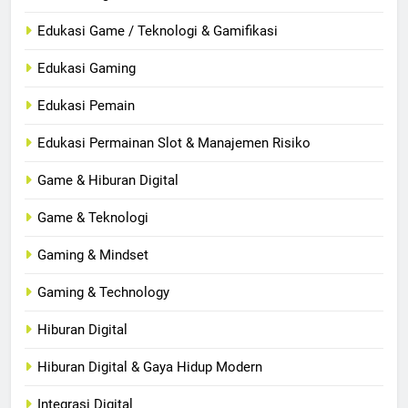
Edukasi Game / Teknologi & Gamifikasi
Edukasi Gaming
Edukasi Pemain
Edukasi Permainan Slot & Manajemen Risiko
Game & Hiburan Digital
Game & Teknologi
Gaming & Mindset
Gaming & Technology
Hiburan Digital
Hiburan Digital & Gaya Hidup Modern
Integrasi Digital