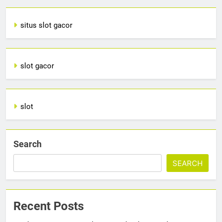
situs slot gacor
slot gacor
slot
Search
SEARCH
Recent Posts