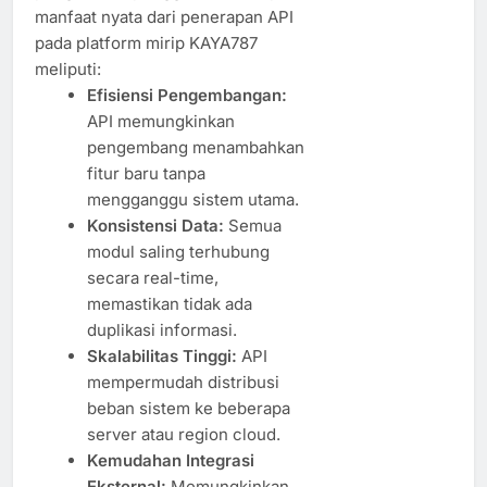
manfaat nyata dari penerapan API
pada platform mirip KAYA787
meliputi:
Efisiensi Pengembangan:
API memungkinkan
pengembang menambahkan
fitur baru tanpa
mengganggu sistem utama.
Konsistensi Data:
Semua
modul saling terhubung
secara real-time,
memastikan tidak ada
duplikasi informasi.
Skalabilitas Tinggi:
API
mempermudah distribusi
beban sistem ke beberapa
server atau region cloud.
Kemudahan Integrasi
Eksternal:
Memungkinkan