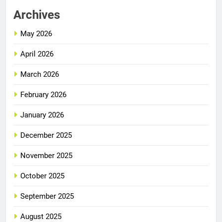
Archives
May 2026
April 2026
March 2026
February 2026
January 2026
December 2025
November 2025
October 2025
September 2025
August 2025