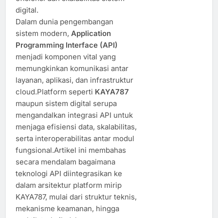
digital.
Dalam dunia pengembangan
sistem modern,
Application
Programming Interface (API)
menjadi komponen vital yang
memungkinkan komunikasi antar
layanan, aplikasi, dan infrastruktur
cloud.Platform seperti
KAYA787
maupun sistem digital serupa
mengandalkan integrasi API untuk
menjaga efisiensi data, skalabilitas,
serta interoperabilitas antar modul
fungsional.Artikel ini membahas
secara mendalam bagaimana
teknologi API diintegrasikan ke
dalam arsitektur platform mirip
KAYA787, mulai dari struktur teknis,
mekanisme keamanan, hingga