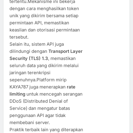
tertentu.Mekanisme ini bekerja
dengan cara menghasilkan token
unik yang dikirim bersama setiap
permintaan API, memastikan
keaslian dan otorisasi permintaan
tersebut.
Selain itu, sistem API juga
dilindungi dengan
Transport Layer
Security (TLS) 1.3
, memastikan
seluruh data yang dikirim melalui
jaringan terenkripsi
sepenuhnya.Platform mirip
KAYA787 juga menerapkan
rate
limiting
untuk mencegah serangan
DDoS (Distributed Denial of
Service) dan mengatur batas
penggunaan API agar tidak
membebani server.
Praktik terbaik lain yang diterapkan