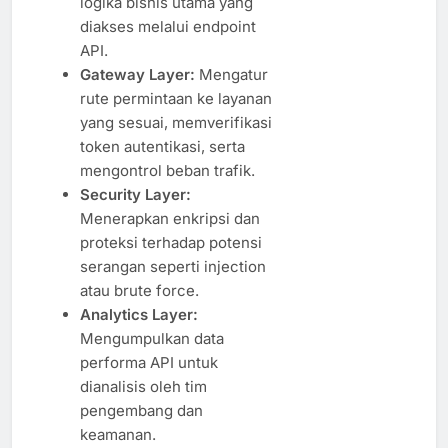
logika bisnis utama yang
diakses melalui endpoint
API.
Gateway Layer:
Mengatur
rute permintaan ke layanan
yang sesuai, memverifikasi
token autentikasi, serta
mengontrol beban trafik.
Security Layer:
Menerapkan enkripsi dan
proteksi terhadap potensi
serangan seperti injection
atau brute force.
Analytics Layer:
Mengumpulkan data
performa API untuk
dianalisis oleh tim
pengembang dan
keamanan.