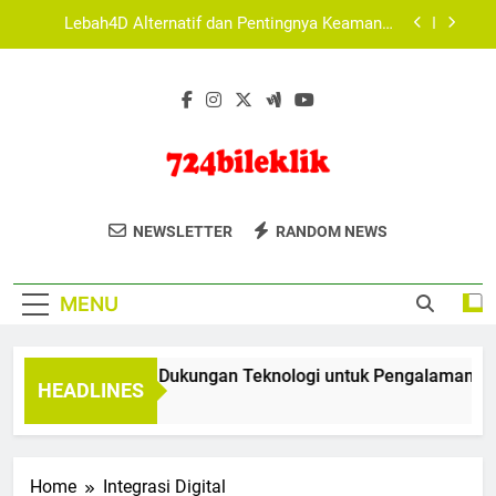
Skip
Cara Mengatasi Loading Lama pada Slot Lebah4D
to
dengan Akses yang Lebih Stabil dan Aman
content
LAE138 Login dan Pentingnya Menggunakan
Perangkat Pribadi
Slot Lebah4D dan Dukungan Teknologi untuk
Pengalaman Online Lebih Baik
Lebah4D Alternatif dan Pentingnya Keamanan
Saat Login
724 Bileklik
Cara Mengatasi Loading Lama pada Slot Lebah4D
NEWSLETTER
RANDOM NEWS
dengan Akses yang Lebih Stabil dan Aman
LAE138 Login dan Pentingnya Menggunakan
Perangkat Pribadi
MENU
ot Lebah4D dan Dukungan Teknologi untuk Pengalaman Online
HEADLINES
Months Ago
Home
Integrasi Digital