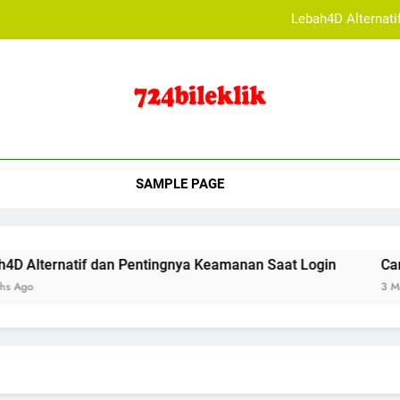
Lebah4D Alternati
Cara Mengatasi Loading Lama pada Slot Lebah4D den
LAE138 Login dan Pent
 Bileklik
Slot Lebah4D dan Dukungan Teknolog
Lebah4D Alternati
SAMPLE PAGE
Cara Mengatasi Loading Lama pada Slot Lebah4D den
LAE138 Login dan Pent
if dan Pentingnya Keamanan Saat Login
Cara Mengatas
3 Months Ago