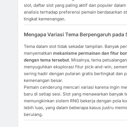
slot, daftar slot yang paling aktif dan populer dalam 
analisis terhadap preferensi pemain berdasarkan sta
tingkat kemenangan.
Mengapa Variasi Tema Berpengaruh pada S
Tema dalam slot tidak sekadar tampilan. Banyak 
menyematkan
mekanisme permainan dan fitur bon
dengan tema tersebut
. Misalnya, tema petualanga
menyuguhkan eksplorasi fitur pick-and-win, semen
sering hadir dengan putaran gratis bertingkat dan
kemenangan besar.
Pemain cenderung mencari variasi karena ingin m
baru di setiap sesi. Slot yang menawarkan banyak 
memungkinkan sistem RNG bekerja dengan pola ko
lebih luas, yang dalam beberapa kasus justru mem
berulang.