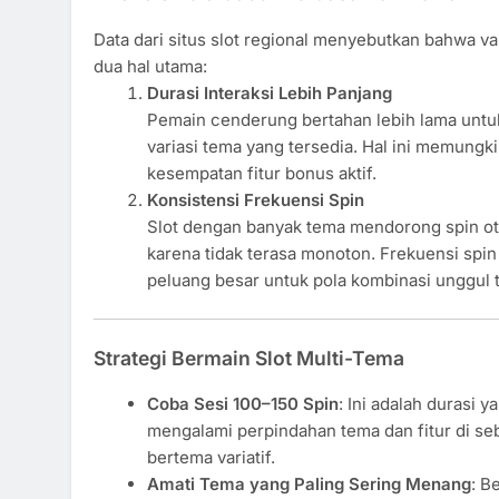
Data dari situs slot regional menyebutkan bahwa v
dua hal utama:
Durasi Interaksi Lebih Panjang
Pemain cenderung bertahan lebih lama untu
variasi tema yang tersedia. Hal ini memungk
kesempatan fitur bonus aktif.
Konsistensi Frekuensi Spin
Slot dengan banyak tema mendorong spin oto
karena tidak terasa monoton. Frekuensi spin
peluang besar untuk pola kombinasi unggul 
Strategi Bermain Slot Multi-Tema
Coba Sesi 100–150 Spin
: Ini adalah durasi 
mengalami perpindahan tema dan fitur di seb
bertema variatif.
Amati Tema yang Paling Sering Menang
: B