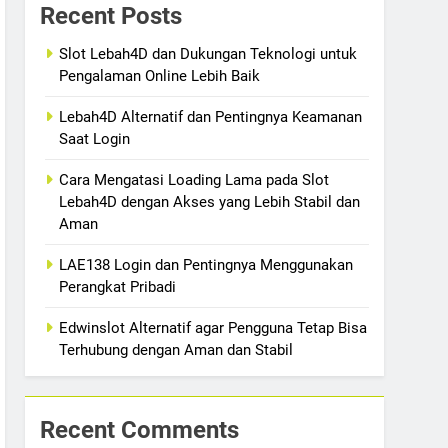
Recent Posts
Slot Lebah4D dan Dukungan Teknologi untuk
Pengalaman Online Lebih Baik
Lebah4D Alternatif dan Pentingnya Keamanan
Saat Login
Cara Mengatasi Loading Lama pada Slot
Lebah4D dengan Akses yang Lebih Stabil dan
Aman
LAE138 Login dan Pentingnya Menggunakan
Perangkat Pribadi
Edwinslot Alternatif agar Pengguna Tetap Bisa
Terhubung dengan Aman dan Stabil
Recent Comments