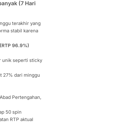
banyak (7 Hari
inggu terakhir yang
orma stabil karena
n (RTP 96.9%)
unik seperti sticky
at 27% dari minggu
 Abad Pertengahan,
ap 50 spin
atan RTP aktual