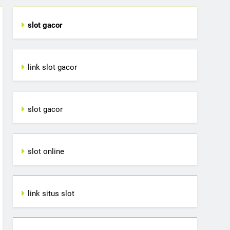
slot gacor
link slot gacor
slot gacor
slot online
link situs slot