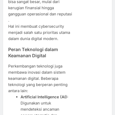
bisa sangat besar, mulai dari
kerugian finansial hingga
gangguan operasional dan reputasi
.
Hal ini membuat cybersecurity
menjadi salah satu prioritas utama
dalam dunia digital modern.
Peran Teknologi dalam
Keamanan Digital
Perkembangan teknologi juga
membawa inovasi dalam sistem
keamanan digital. Beberapa
teknologi yang berperan penting
antara lain:
Artificial Intelligence (AI):
Digunakan untuk
mendeteksi ancaman