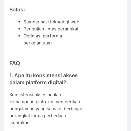
Solusi
Standarisasi
teknologi
web
Pengujian
lintas
perangkat
Optimasi
performa
berkelanjutan
FAQ
1.
Apa
itu
konsistensi
akses
dalam
platform
digital?
Konsistensi
akses
adalah
kemampuan
platform
memberikan
pengalaman
yang
sama
di
berbagai
perangkat
tanpa
perbedaan
signifikan.