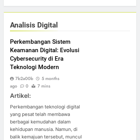
Analisis Digital
Perkembangan Sistem
Keamanan Digital: Evolusi
Cybersecurity di Era
Teknologi Modern
7b2a00b
5 months
ago
0
7 mins
Artikel:
Perkembangan teknologi digital
yang pesat telah membawa
berbagai kemudahan dalam
kehidupan manusia. Namun, di
balik kemajuan tersebut, muncul