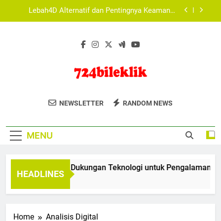
Skip
Cara Mengatasi Loading Lama pada Slot Lebah4D
to
dengan Akses yang Lebih Stabil dan Aman
content
LAE138 Login dan Pentingnya Menggunakan
Perangkat Pribadi
Slot Lebah4D dan Dukungan Teknologi untuk
Pengalaman Online Lebih Baik
Lebah4D Alternatif dan Pentingnya Keamanan
Saat Login
724 Bileklik
Cara Mengatasi Loading Lama pada Slot Lebah4D
NEWSLETTER
RANDOM NEWS
dengan Akses yang Lebih Stabil dan Aman
LAE138 Login dan Pentingnya Menggunakan
Perangkat Pribadi
MENU
ot Lebah4D dan Dukungan Teknologi untuk Pengalaman Online
HEADLINES
Months Ago
Home
Analisis Digital