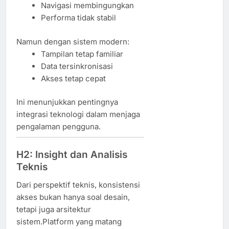
Navigasi
membingungkan
Performa
tidak
stabil
Namun
dengan
sistem
modern:
Tampilan
tetap
familiar
Data
tersinkronisasi
Akses
tetap
cepat
Ini
menunjukkan
pentingnya
integrasi
teknologi
dalam
menjaga
pengalaman
pengguna.
H2:
Insight
dan
Analisis
Teknis
Dari
perspektif
teknis,
konsistensi
akses
bukan
hanya
soal
desain,
tetapi
juga
arsitektur
sistem.
Platform
yang
matang