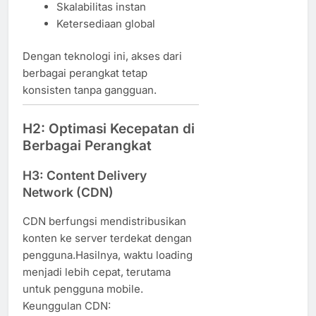
Skalabilitas
instan
Ketersediaan
global
Dengan
teknologi
ini,
akses
dari
berbagai
perangkat
tetap
konsisten
tanpa
gangguan.
H2:
Optimasi
Kecepatan
di
Berbagai
Perangkat
H3:
Content
Delivery
Network (
CDN)
CDN
berfungsi
mendistribusikan
konten
ke
server
terdekat
dengan
pengguna.
Hasilnya,
waktu
loading
menjadi
lebih
cepat,
terutama
untuk
pengguna
mobile.
Keunggulan
CDN: