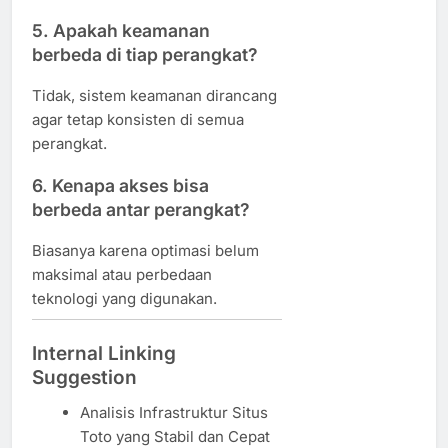
5.
Apakah
keamanan
berbeda
di
tiap
perangkat?
Tidak,
sistem
keamanan
dirancang
agar
tetap
konsisten
di
semua
perangkat.
6.
Kenapa
akses
bisa
berbeda
antar
perangkat?
Biasanya
karena
optimasi
belum
maksimal
atau
perbedaan
teknologi
yang
digunakan.
Internal
Linking
Suggestion
Analisis
Infrastruktur
Situs
Toto
yang
Stabil
dan
Cepat