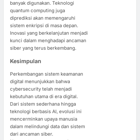
banyak digunakan. Teknologi
quantum computing juga
diprediksi akan memengaruhi
sistem enkripsi di masa depan.
Inovasi yang berkelanjutan menjadi
kunci dalam menghadapi ancaman
siber yang terus berkembang.
Kesimpulan
Perkembangan sistem keamanan
digital menunjukkan bahwa
cybersecurity telah menjadi
kebutuhan utama di era digital.
Dari sistem sederhana hingga
teknologi berbasis AI, evolusi ini
mencerminkan upaya manusia
dalam melindungi data dan sistem
dari ancaman siber.