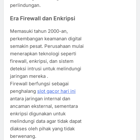
perlindungan.
Era Firewall dan Enkripsi
Memasuki tahun 2000-an,
perkembangan keamanan digital
semakin pesat. Perusahaan mulai
menerapkan teknologi seperti
firewall, enkripsi, dan sistem
deteksi intrusi untuk melindungi
jaringan mereka .
Firewall berfungsi sebagai
penghalang
slot gacor hari ini
antara jaringan internal dan
ancaman eksternal, sementara
enkripsi digunakan untuk
melindungi data agar tidak dapat
diakses oleh pihak yang tidak
berwenang.