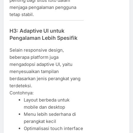
penting
bagi
situs
toto
dalam
menjaga
pengalaman
pengguna
tetap
stabil.
H3:
Adaptive
UI
untuk
Pengalaman
Lebih
Spesifik
Selain
responsive
design,
beberapa
platform
juga
mengadopsi
adaptive
UI,
yaitu
menyesuaikan
tampilan
berdasarkan
jenis
perangkat
yang
terdeteksi.
Contohnya:
Layout
berbeda
untuk
mobile
dan
desktop
Menu
lebih
sederhana
di
perangkat
kecil
Optimalisasi
touch
interface