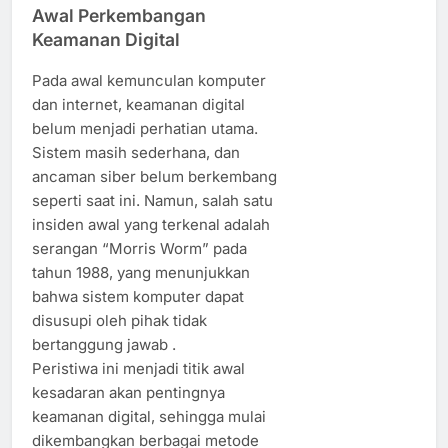
Awal Perkembangan
Keamanan Digital
Pada awal kemunculan komputer
dan internet, keamanan digital
belum menjadi perhatian utama.
Sistem masih sederhana, dan
ancaman siber belum berkembang
seperti saat ini. Namun, salah satu
insiden awal yang terkenal adalah
serangan “Morris Worm” pada
tahun 1988, yang menunjukkan
bahwa sistem komputer dapat
disusupi oleh pihak tidak
bertanggung jawab .
Peristiwa ini menjadi titik awal
kesadaran akan pentingnya
keamanan digital, sehingga mulai
dikembangkan berbagai metode