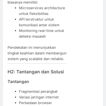
biasanya
memiliki:
Microservices
architecture
untuk
fleksibilitas
API
terstruktur
untuk
komunikasi
antar
sistem
Monitoring
real-
time
untuk
deteksi
masalah
Pendekatan
ini
menunjukkan
tingkat
keahlian
dalam
membangun
sistem
yang
scalable
dan
reliable.
H2:
Tantangan
dan
Solusi
Tantangan
Fragmentasi
perangkat
Variasi
jaringan
internet
Perbedaan
browser