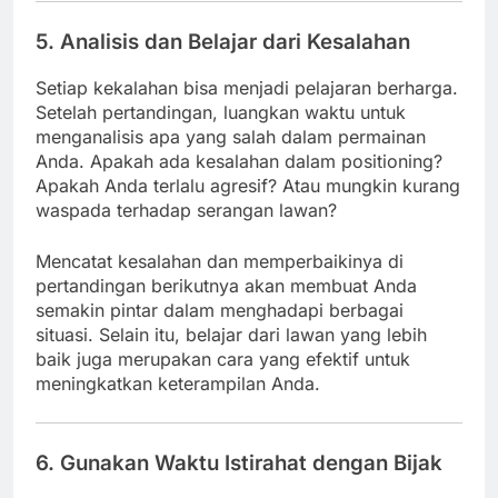
5. Analisis dan Belajar dari Kesalahan
Setiap kekalahan bisa menjadi pelajaran berharga.
Setelah pertandingan, luangkan waktu untuk
menganalisis apa yang salah dalam permainan
Anda. Apakah ada kesalahan dalam positioning?
Apakah Anda terlalu agresif? Atau mungkin kurang
waspada terhadap serangan lawan?
Mencatat kesalahan dan memperbaikinya di
pertandingan berikutnya akan membuat Anda
semakin pintar dalam menghadapi berbagai
situasi. Selain itu, belajar dari lawan yang lebih
baik juga merupakan cara yang efektif untuk
meningkatkan keterampilan Anda.
6. Gunakan Waktu Istirahat dengan Bijak