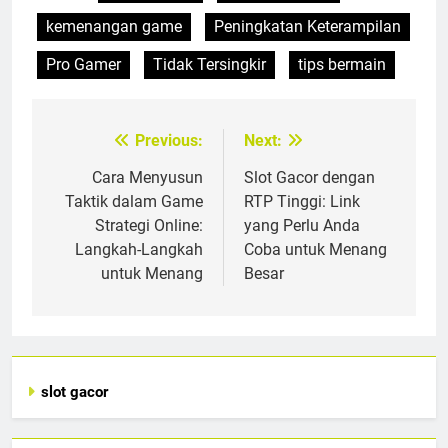
kemenangan game
Peningkatan Keterampilan
Pro Gamer
Tidak Tersingkir
tips bermain
Previous:
Next:
Post
navigation
Cara Menyusun
Slot Gacor dengan
Taktik dalam Game
RTP Tinggi: Link
Strategi Online:
yang Perlu Anda
Langkah-Langkah
Coba untuk Menang
untuk Menang
Besar
slot gacor