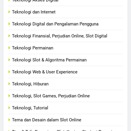
Teknologi dan Internet
Teknologi Digital dan Pengalaman Pengguna
Teknologi Finansial, Perjudian Online, Slot Digital
Teknologi Permainan
Teknologi Slot & Algoritma Permainan
Teknologi Web & User Experience
Teknologi, Hiburan
Teknologi, Slot Games, Perjudian Online
Teknologi, Tutorial
Tema dan Desain dalam Slot Online