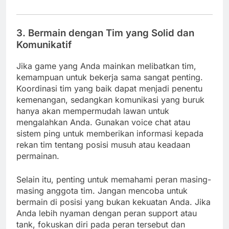
3. Bermain dengan Tim yang Solid dan
Komunikatif
Jika game yang Anda mainkan melibatkan tim,
kemampuan untuk bekerja sama sangat penting.
Koordinasi tim yang baik dapat menjadi penentu
kemenangan, sedangkan komunikasi yang buruk
hanya akan mempermudah lawan untuk
mengalahkan Anda. Gunakan voice chat atau
sistem ping untuk memberikan informasi kepada
rekan tim tentang posisi musuh atau keadaan
permainan.
Selain itu, penting untuk memahami peran masing-
masing anggota tim. Jangan mencoba untuk
bermain di posisi yang bukan kekuatan Anda. Jika
Anda lebih nyaman dengan peran support atau
tank, fokuskan diri pada peran tersebut dan