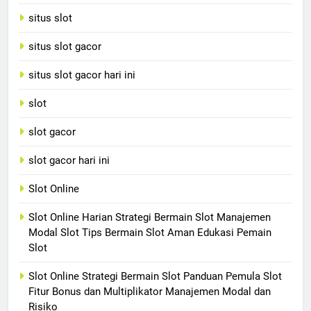
situs slot
situs slot gacor
situs slot gacor hari ini
slot
slot gacor
slot gacor hari ini
Slot Online
Slot Online Harian Strategi Bermain Slot Manajemen
Modal Slot Tips Bermain Slot Aman Edukasi Pemain
Slot
Slot Online Strategi Bermain Slot Panduan Pemula Slot
Fitur Bonus dan Multiplikator Manajemen Modal dan
Risiko