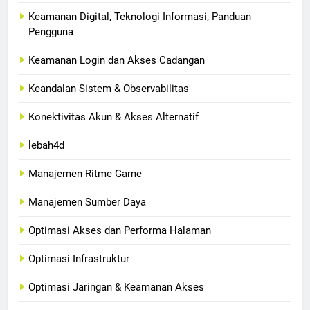
Keamanan Digital, Teknologi Informasi, Panduan
Pengguna
Keamanan Login dan Akses Cadangan
Keandalan Sistem & Observabilitas
Konektivitas Akun & Akses Alternatif
lebah4d
Manajemen Ritme Game
Manajemen Sumber Daya
Optimasi Akses dan Performa Halaman
Optimasi Infrastruktur
Optimasi Jaringan & Keamanan Akses