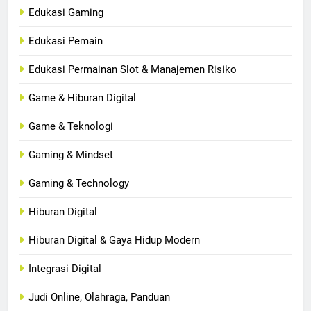
Edukasi Gaming
Edukasi Pemain
Edukasi Permainan Slot & Manajemen Risiko
Game & Hiburan Digital
Game & Teknologi
Gaming & Mindset
Gaming & Technology
Hiburan Digital
Hiburan Digital & Gaya Hidup Modern
Integrasi Digital
Judi Online, Olahraga, Panduan