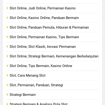
Slot Online, Judi Online, Permainan Kasino
Slot Online, Kasino Online, Panduan Bermain
Slot Online, Panduan Pemula, Hiburan & Permainan
Slot Online, Permainan Kasino, Tips Bermain
Slot Online, Slot Klasik, Inovasi Permainan
Slot Online, Strategi Bermain, Kemenangan Berkelanjutan
Slot Online, Tips Bermain, Kasino Online
Slot, Cara Menang Slot
Slot, Permainan, Panduan, Strategi
Strategi Bermain
Strategi Bermain & Analisis Pola Slot