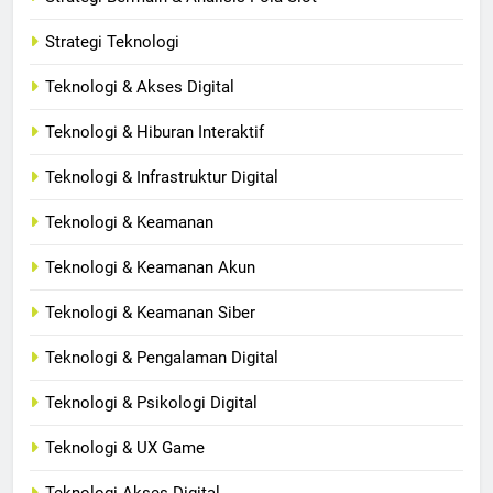
Strategi Teknologi
Teknologi & Akses Digital
Teknologi & Hiburan Interaktif
Teknologi & Infrastruktur Digital
Teknologi & Keamanan
Teknologi & Keamanan Akun
Teknologi & Keamanan Siber
Teknologi & Pengalaman Digital
Teknologi & Psikologi Digital
Teknologi & UX Game
Teknologi Akses Digital