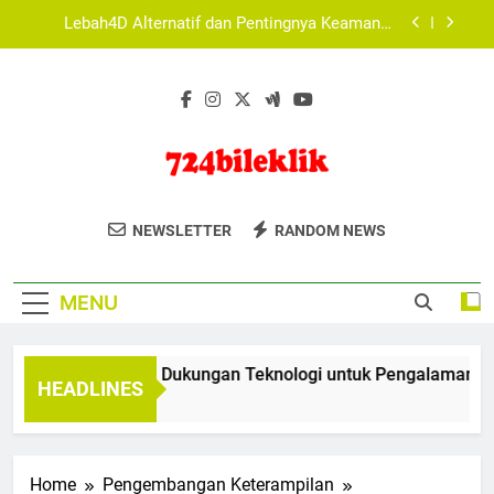
Skip
Cara Mengatasi Loading Lama pada Slot Lebah4D
to
dengan Akses yang Lebih Stabil dan Aman
content
LAE138 Login dan Pentingnya Menggunakan
Perangkat Pribadi
Slot Lebah4D dan Dukungan Teknologi untuk
Pengalaman Online Lebih Baik
Lebah4D Alternatif dan Pentingnya Keamanan
Saat Login
724 Bileklik
Cara Mengatasi Loading Lama pada Slot Lebah4D
NEWSLETTER
RANDOM NEWS
dengan Akses yang Lebih Stabil dan Aman
LAE138 Login dan Pentingnya Menggunakan
Perangkat Pribadi
MENU
lot Lebah4D dan Dukungan Teknologi untuk Pengalaman Online
HEADLINES
 Months Ago
Home
Pengembangan Keterampilan