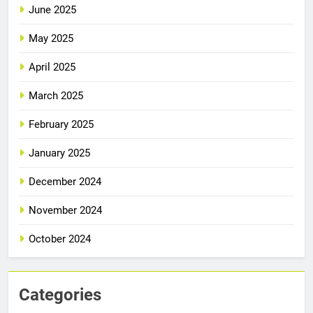
June 2025
May 2025
April 2025
March 2025
February 2025
January 2025
December 2024
November 2024
October 2024
Categories