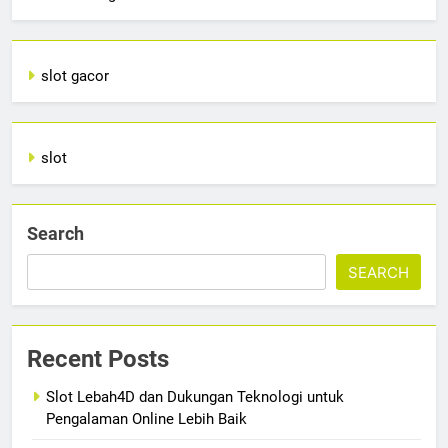
slot gacor
slot
Search
SEARCH
Recent Posts
Slot Lebah4D dan Dukungan Teknologi untuk
Pengalaman Online Lebih Baik