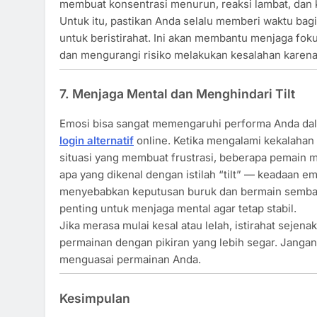
membuat konsentrasi menurun, reaksi lambat, dan 
Untuk itu, pastikan Anda selalu memberi waktu bagi
untuk beristirahat. Ini akan membantu menjaga fok
dan mengurangi risiko melakukan kesalahan karena
7. Menjaga Mental dan Menghindari Tilt
Emosi bisa sangat memengaruhi performa Anda d
login alternatif
online. Ketika mengalami kekalahan 
situasi yang membuat frustrasi, beberapa pemain
apa yang dikenal dengan istilah “tilt” — keadaan e
menyebabkan keputusan buruk dan bermain sembar
penting untuk menjaga mental agar tetap stabil.
Jika merasa mulai kesal atau lelah, istirahat sejena
permainan dengan pikiran yang lebih segar. Jangan
menguasai permainan Anda.
Kesimpulan