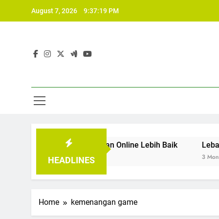
Skip
August 7, 2026
9:37:20 PM
to
content
724
i untuk Pengalaman Online Lebih Baik
Lebah4D Alterna
3 Months Ago
HEADLINES
Home
kemenangan game