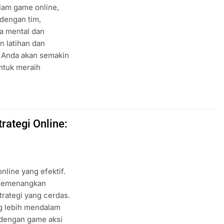
alam game online,
 dengan tim,
a mental dan
n latihan dan
, Anda akan semakin
ntuk meraih
ategi Online:
nline yang efektif.
 memenangkan
rategi yang cerdas.
g lebih mendalam
 dengan game aksi