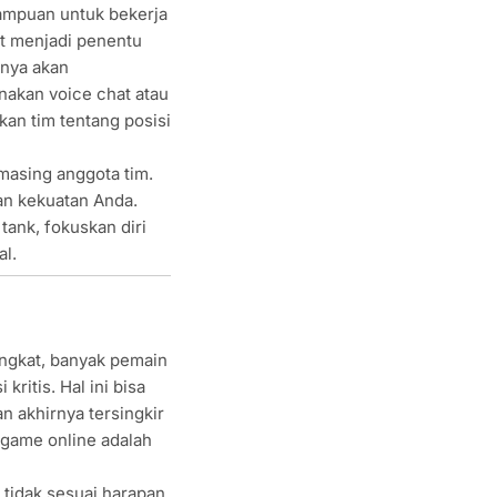
ampuan untuk bekerja
at menjadi penentu
nya akan
akan voice chat atau
an tim tentang posisi
masing anggota tim.
an kekuatan Anda.
tank, fokuskan diri
al.
ngkat, banyak pemain
kritis. Hal ini bisa
 akhirnya tersingkir
 game online adalah
 tidak sesuai harapan.