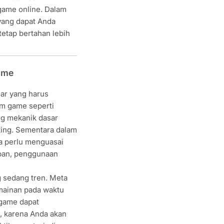
game online. Dalam
yang dapat Anda
etap bertahan lebih
Game
sar yang harus
lam game seperti
g mekanik dasar
nting. Sementara dalam
a perlu menguasai
apan, penggunaan
g sedang tren. Meta
rmainan pada waktu
 game dapat
, karena Anda akan