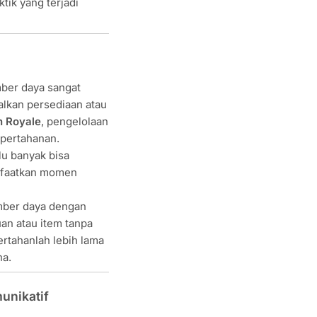
tik yang terjadi
ber daya sangat
lkan persediaan atau
h Royale
, pengelolaan
 pertahanan.
lu banyak bisa
nfaatkan momen
mber daya dengan
n atau item tanpa
rtahanlah lebih lama
na.
unikatif