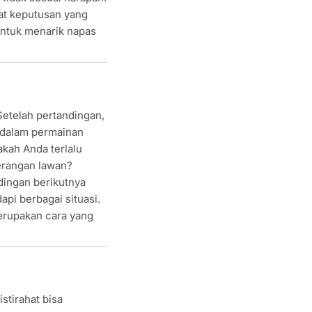
t keputusan yang
untuk menarik napas
Setelah pertandingan,
 dalam permainan
kah Anda terlalu
erangan lawan?
dingan berikutnya
i berbagai situasi.
 merupakan cara yang
stirahat bisa