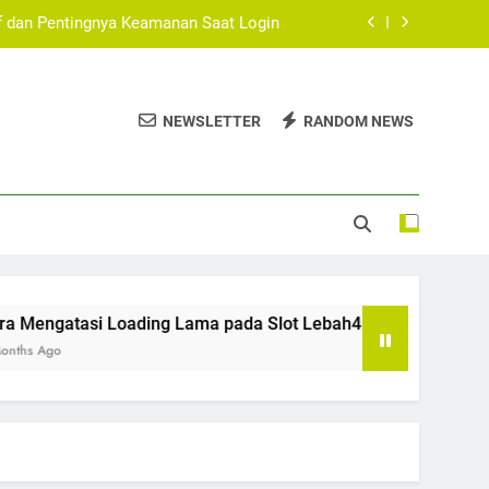
f dan Pentingnya Keamanan Saat Login
gan Akses yang Lebih Stabil dan Aman
ingnya Menggunakan Perangkat Pribadi
NEWSLETTER
RANDOM NEWS
i untuk Pengalaman Online Lebih Baik
f dan Pentingnya Keamanan Saat Login
gan Akses yang Lebih Stabil dan Aman
ingnya Menggunakan Perangkat Pribadi
i Loading Lama pada Slot Lebah4D dengan Akses yang Lebih 