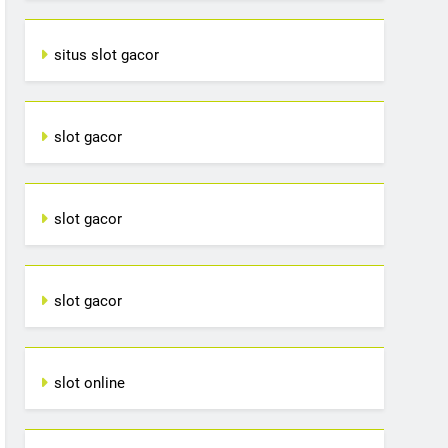
situs slot gacor
slot gacor
slot gacor
slot gacor
slot online