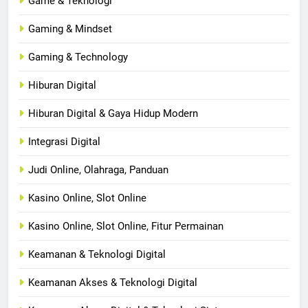
Game & Teknologi
Gaming & Mindset
Gaming & Technology
Hiburan Digital
Hiburan Digital & Gaya Hidup Modern
Integrasi Digital
Judi Online, Olahraga, Panduan
Kasino Online, Slot Online
Kasino Online, Slot Online, Fitur Permainan
Keamanan & Teknologi Digital
Keamanan Akses & Teknologi Digital