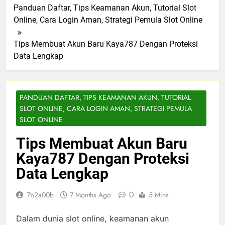
Panduan Daftar, Tips Keamanan Akun, Tutorial Slot
Online, Cara Login Aman, Strategi Pemula Slot Online
Tips Membuat Akun Baru Kaya787 Dengan Proteksi
Data Lengkap
PANDUAN DAFTAR, TIPS KEAMANAN AKUN, TUTORIAL
SLOT ONLINE, CARA LOGIN AMAN, STRATEGI PEMULA
SLOT ONLINE
Tips Membuat Akun Baru
Kaya787 Dengan Proteksi
Data Lengkap
0
7b2a00b
7 Months Ago
5 Mins
Dalam dunia slot online, keamanan akun