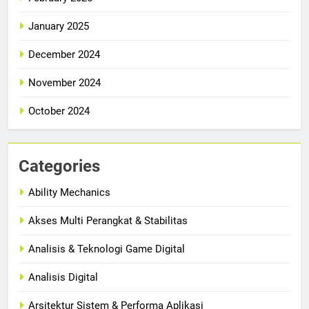
January 2025
December 2024
November 2024
October 2024
Categories
Ability Mechanics
Akses Multi Perangkat & Stabilitas
Analisis & Teknologi Game Digital
Analisis Digital
Arsitektur Sistem & Performa Aplikasi