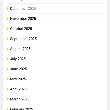
December 2025
November 2025
October 2025
September 2025
August 2025
July 2025
June 2025
May 2025
April 2025
March 2025
February 2025