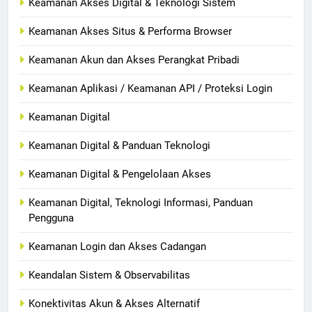
Keamanan Akses Digital & Teknologi Sistem
Keamanan Akses Situs & Performa Browser
Keamanan Akun dan Akses Perangkat Pribadi
Keamanan Aplikasi / Keamanan API / Proteksi Login
Keamanan Digital
Keamanan Digital & Panduan Teknologi
Keamanan Digital & Pengelolaan Akses
Keamanan Digital, Teknologi Informasi, Panduan
Pengguna
Keamanan Login dan Akses Cadangan
Keandalan Sistem & Observabilitas
Konektivitas Akun & Akses Alternatif