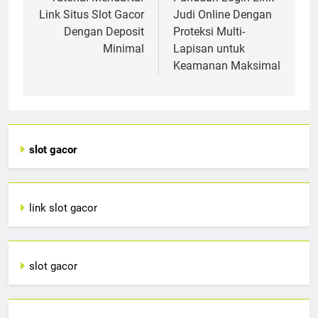
navigation
Link Situs Slot Gacor
Judi Online Dengan
Dengan Deposit
Proteksi Multi-
Minimal
Lapisan untuk
Keamanan Maksimal
slot gacor
link slot gacor
slot gacor