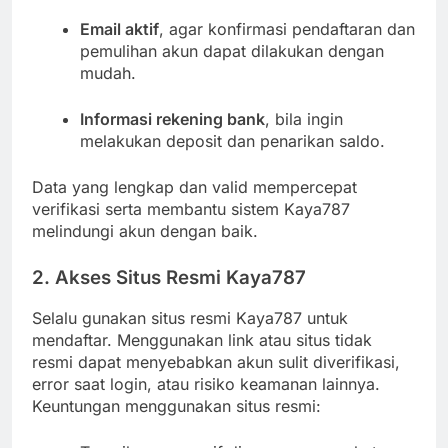
Email aktif
, agar konfirmasi pendaftaran dan
pemulihan akun dapat dilakukan dengan
mudah.
Informasi rekening bank
, bila ingin
melakukan deposit dan penarikan saldo.
Data yang lengkap dan valid mempercepat
verifikasi serta membantu sistem Kaya787
melindungi akun dengan baik.
2. Akses Situs Resmi Kaya787
Selalu gunakan situs resmi Kaya787 untuk
mendaftar. Menggunakan link atau situs tidak
resmi dapat menyebabkan akun sulit diverifikasi,
error saat login, atau risiko keamanan lainnya.
Keuntungan menggunakan situs resmi: