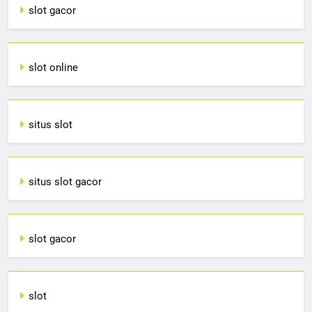
slot gacor
slot online
situs slot
situs slot gacor
slot gacor
slot