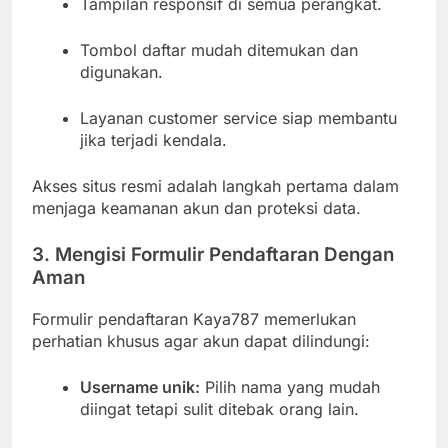
Tampilan responsif di semua perangkat.
Tombol daftar mudah ditemukan dan
digunakan.
Layanan customer service siap membantu
jika terjadi kendala.
Akses situs resmi adalah langkah pertama dalam
menjaga keamanan akun dan proteksi data.
3. Mengisi Formulir Pendaftaran Dengan
Aman
Formulir pendaftaran Kaya787 memerlukan
perhatian khusus agar akun dapat dilindungi:
Username unik:
Pilih nama yang mudah
diingat tetapi sulit ditebak orang lain.