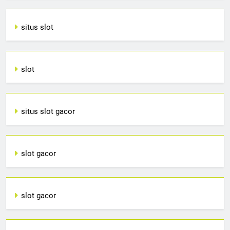
situs slot
slot
situs slot gacor
slot gacor
slot gacor