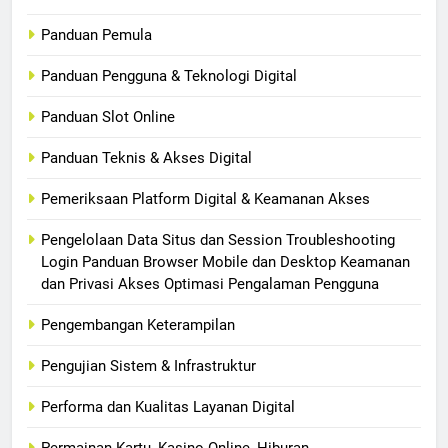
Panduan Pemula
Panduan Pengguna & Teknologi Digital
Panduan Slot Online
Panduan Teknis & Akses Digital
Pemeriksaan Platform Digital & Keamanan Akses
Pengelolaan Data Situs dan Session Troubleshooting
Login Panduan Browser Mobile dan Desktop Keamanan
dan Privasi Akses Optimasi Pengalaman Pengguna
Pengembangan Keterampilan
Pengujian Sistem & Infrastruktur
Performa dan Kualitas Layanan Digital
Permainan Kartu, Kasino Online, Hiburan