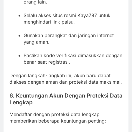
orang lain.
Selalu akses situs resmi Kaya787 untuk
menghindari link palsu.
Gunakan perangkat dan jaringan internet
yang aman.
Pastikan kode verifikasi dimasukkan dengan
benar saat registrasi.
Dengan langkah-langkah ini, akun baru dapat
diakses dengan aman dan proteksi data maksimal.
6. Keuntungan Akun Dengan Proteksi Data
Lengkap
Mendaftar dengan proteksi data lengkap
memberikan beberapa keuntungan penting: