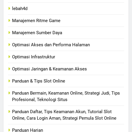
lebah4d
Manajemen Ritme Game
Manajemen Sumber Daya
Optimasi Akses dan Performa Halaman
Optimasi Infrastruktur
Optimasi Jaringan & Keamanan Akses
Panduan & Tips Slot Online
Panduan Bermain, Keamanan Online, Strategi Judi, Tips
Profesional, Teknologi Situs
Panduan Daftar, Tips Keamanan Akun, Tutorial Slot
Online, Cara Login Aman, Strategi Pemula Slot Online
Panduan Harian