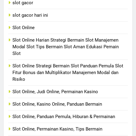
slot gacor
slot gacor hari ini
Slot Online
Slot Online Harian Strategi Bermain Slot Manajemen
Modal Slot Tips Bermain Slot Aman Edukasi Pemain
Slot
Slot Online Strategi Bermain Slot Panduan Pemula Slot
Fitur Bonus dan Multiplikator Manajemen Modal dan
Risiko
Slot Online, Judi Online, Permainan Kasino
Slot Online, Kasino Online, Panduan Bermain
Slot Online, Panduan Pemula, Hiburan & Permainan
Slot Online, Permainan Kasino, Tips Bermain