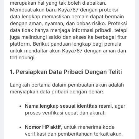
merupakan hal yang tak boleh diabaikan.
Membuat akun baru Kaya787 dengan proteksi
data lengkap memastikan pemain dapat bermain
dengan aman, nyaman, dan bebas risiko. Proteksi
data tidak hanya menjaga informasi pribadi, tetapi
juga melindungi saldo dan akses ke berbagai fitur
platform. Berikut panduan lengkap bagi pemula
untuk mendaftar akun Kaya787 dengan aman dan
terlindungi.
1. Persiapkan Data Pribadi Dengan Teliti
Langkah pertama dalam pembuatan akun adalah
menyiapkan data pribadi dengan benar:
Nama lengkap sesuai identitas resmi
, agar
proses verifikasi cepat dan akurat.
Nomor HP aktif
, untuk menerima kode
verifikasi dan pemberitahuan terkait akun.