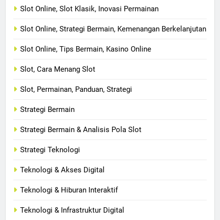
Slot Online, Slot Klasik, Inovasi Permainan
Slot Online, Strategi Bermain, Kemenangan Berkelanjutan
Slot Online, Tips Bermain, Kasino Online
Slot, Cara Menang Slot
Slot, Permainan, Panduan, Strategi
Strategi Bermain
Strategi Bermain & Analisis Pola Slot
Strategi Teknologi
Teknologi & Akses Digital
Teknologi & Hiburan Interaktif
Teknologi & Infrastruktur Digital