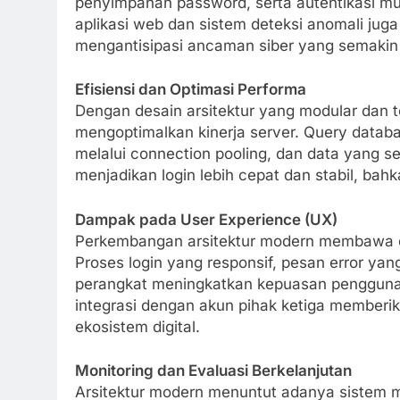
penyimpanan password, serta autentikasi mul
aplikasi web dan sistem deteksi anomali juga
mengantisipasi ancaman siber yang semakin
Efisiensi dan Optimasi Performa
Dengan desain arsitektur yang modular dan te
mengoptimalkan kinerja server. Query databa
melalui connection pooling, dan data yang ser
menjadikan login lebih cepat dan stabil, bahk
Dampak pada User Experience (UX)
Perkembangan arsitektur modern membawa 
Proses login yang responsif, pesan error yang
perangkat meningkatkan kepuasan pengguna. 
integrasi dengan akun pihak ketiga memberik
ekosistem digital.
Monitoring dan Evaluasi Berkelanjutan
Arsitektur modern menuntut adanya sistem m