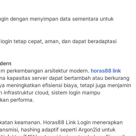
gin dengan menyimpan data sementara untuk
ogin tetap cepat, aman, dan dapat beradaptasi
odern
lam perkembangan arsitektur modern.
horas88 link
ana kapasitas server dapat bertambah atau berkurang
nya meningkatkan efisiensi biaya, tetapi juga menjamin
 infrastruktur cloud, sistem login mampu
kan performa.
ngkatan keamanan. Horas88 Link Login menerapkan
ansmisi, hashing adaptif seperti Argon2id untuk