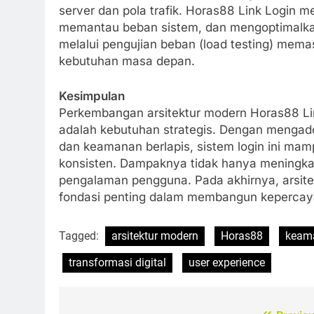
server dan pola trafik. Horas88 Link Login m
memantau beban sistem, dan mengoptimalkan 
melalui pengujian beban (load testing) mem
kebutuhan masa depan.
Kesimpulan
Perkembangan arsitektur modern Horas88 Lin
adalah kebutuhan strategis. Dengan mengado
dan keamanan berlapis, sistem login ini ma
konsisten. Dampaknya tidak hanya meningkat
pengalaman pengguna. Pada akhirnya, arsite
fondasi penting dalam membangun kepercayaa
Tagged:
arsitektur modern
Horas88
keam
transformasi digital
user experience