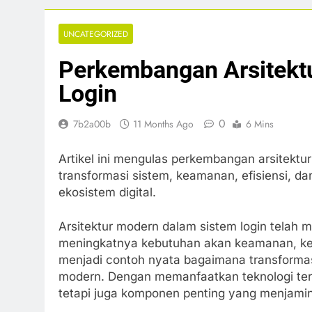
UNCATEGORIZED
Perkembangan Arsitekt
Login
0
7b2a00b
11 Months Ago
6 Mins
Artikel ini mengulas perkembangan arsitekt
transformasi sistem, keamanan, efisiensi,
ekosistem digital.
Arsitektur modern dalam sistem login telah 
meningkatnya kebutuhan akan keamanan, kece
menjadi contoh nyata bagaimana transformasi
modern. Dengan memanfaatkan teknologi terki
tetapi juga komponen penting yang menjam