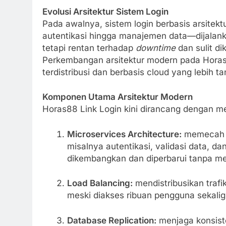
Evolusi Arsitektur Sistem Login
Pada awalnya, sistem login berbasis arsitekt
autentikasi hingga manajemen data—dijalank
tetapi rentan terhadap
downtime
dan sulit d
Perkembangan arsitektur modern pada Horas
terdistribusi dan berbasis cloud yang lebih ta
Komponen Utama Arsitektur Modern
Horas88 Link Login kini dirancang dengan men
Microservices Architecture:
memecah si
misalnya autentikasi, validasi data, 
dikembangkan dan diperbarui tanpa m
Load Balancing:
mendistribusikan trafik
meski diakses ribuan pengguna sekalig
Database Replication:
menjaga konsiste