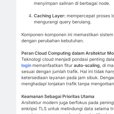
menyimpan salinan di berbagai node.
Caching Layer:
mempercepat proses lo
mengurangi query berulang.
Komponen-komponen ini memastikan sistem l
dengan perubahan kebutuhan.
Peran Cloud Computing dalam Arsitektur M
Teknologi cloud menjadi pondasi penting da
login
memanfaatkan fitur
auto-scaling
, di m
sesuai dengan jumlah trafik. Hal ini tidak ha
ketersediaan layanan pada jam sibuk. Dengan
menghadapi lonjakan trafik tanpa mengorban
Keamanan Sebagai Prioritas Utama
Arsitektur modern juga berfokus pada peni
enkripsi TLS untuk melindungi data selama tr