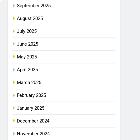
September 2025
August 2025
July 2025
June 2025
May 2025
April 2025
March 2025
February 2025
January 2025
December 2024
November 2024