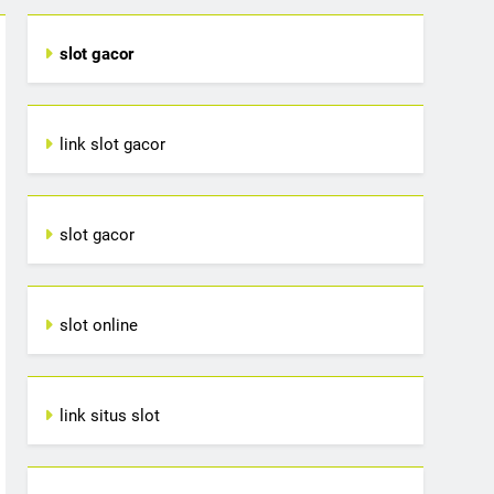
slot gacor
link slot gacor
slot gacor
slot online
link situs slot