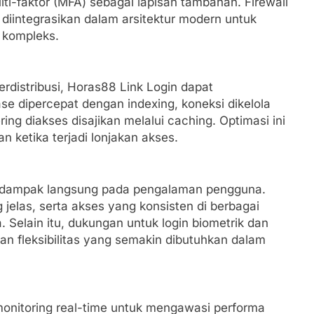
ti-faktor (MFA) sebagai lapisan tambahan. Firewall
 diintegrasikan dalam arsitektur modern untuk
 kompleks.
rdistribusi, Horas88 Link Login dapat
se dipercepat dengan indexing, koneksi dikelola
ing diakses disajikan melalui caching. Optimasi ini
an ketika terjadi lonjakan akses.
dampak langsung pada pengalaman pengguna.
 jelas, serta akses yang konsisten di berbagai
Selain itu, dukungan untuk login biometrik dan
an fleksibilitas yang semakin dibutuhkan dalam
onitoring real-time untuk mengawasi performa