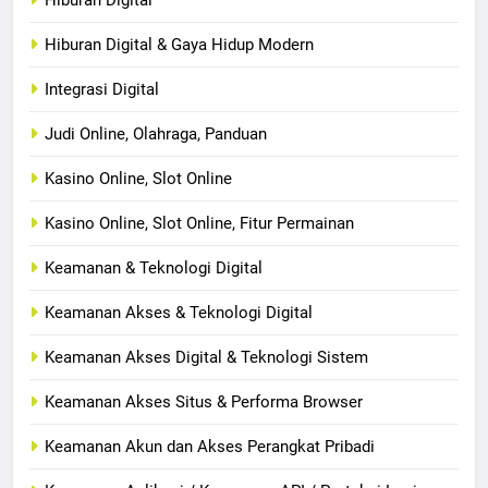
Hiburan Digital & Gaya Hidup Modern
Integrasi Digital
Judi Online, Olahraga, Panduan
Kasino Online, Slot Online
Kasino Online, Slot Online, Fitur Permainan
Keamanan & Teknologi Digital
Keamanan Akses & Teknologi Digital
Keamanan Akses Digital & Teknologi Sistem
Keamanan Akses Situs & Performa Browser
Keamanan Akun dan Akses Perangkat Pribadi