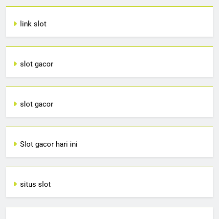
link slot
slot gacor
slot gacor
Slot gacor hari ini
situs slot