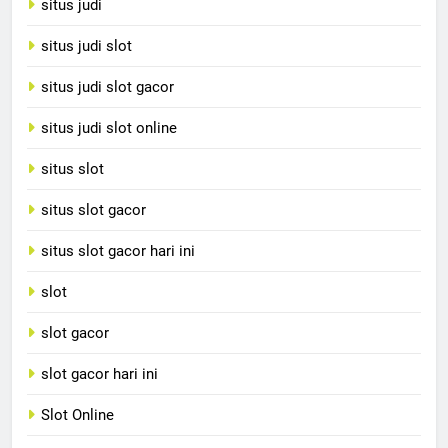
situs judi
situs judi slot
situs judi slot gacor
situs judi slot online
situs slot
situs slot gacor
situs slot gacor hari ini
slot
slot gacor
slot gacor hari ini
Slot Online