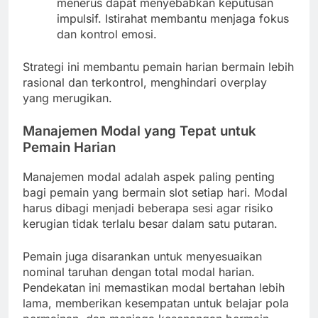
menerus dapat menyebabkan keputusan
impulsif. Istirahat membantu menjaga fokus
dan kontrol emosi.
Strategi ini membantu pemain harian bermain lebih
rasional dan terkontrol, menghindari overplay
yang merugikan.
Manajemen Modal yang Tepat untuk
Pemain Harian
Manajemen modal adalah aspek paling penting
bagi pemain yang bermain slot setiap hari. Modal
harus dibagi menjadi beberapa sesi agar risiko
kerugian tidak terlalu besar dalam satu putaran.
Pemain juga disarankan untuk menyesuaikan
nominal taruhan dengan total modal harian.
Pendekatan ini memastikan modal bertahan lebih
lama, memberikan kesempatan untuk belajar pola