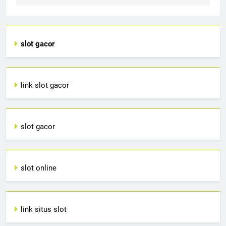
slot gacor
link slot gacor
slot gacor
slot online
link situs slot