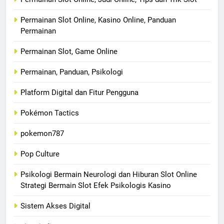
Permainan Slot Online, Kasino Online, Panduan
Permainan
Permainan Slot, Game Online
Permainan, Panduan, Psikologi
Platform Digital dan Fitur Pengguna
Pokémon Tactics
pokemon787
Pop Culture
Psikologi Bermain Neurologi dan Hiburan Slot Online
Strategi Bermain Slot Efek Psikologis Kasino
Sistem Akses Digital