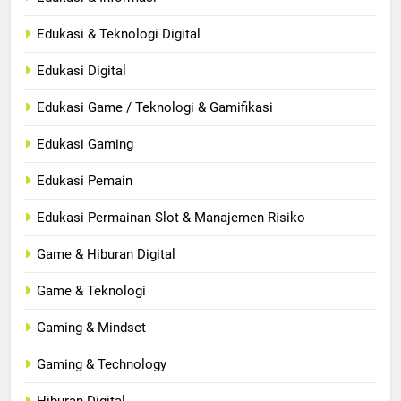
Edukasi & Teknologi Digital
Edukasi Digital
Edukasi Game / Teknologi & Gamifikasi
Edukasi Gaming
Edukasi Pemain
Edukasi Permainan Slot & Manajemen Risiko
Game & Hiburan Digital
Game & Teknologi
Gaming & Mindset
Gaming & Technology
Hiburan Digital