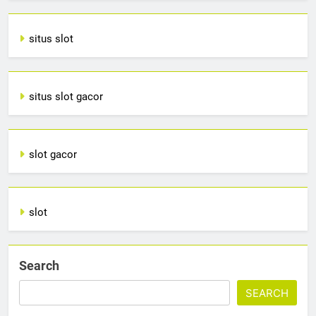
situs slot
situs slot gacor
slot gacor
slot
Search
SEARCH