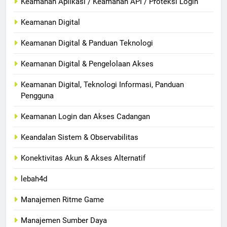
Keamanan Aplikasi / Keamanan API / Proteksi Login
Keamanan Digital
Keamanan Digital & Panduan Teknologi
Keamanan Digital & Pengelolaan Akses
Keamanan Digital, Teknologi Informasi, Panduan
Pengguna
Keamanan Login dan Akses Cadangan
Keandalan Sistem & Observabilitas
Konektivitas Akun & Akses Alternatif
lebah4d
Manajemen Ritme Game
Manajemen Sumber Daya