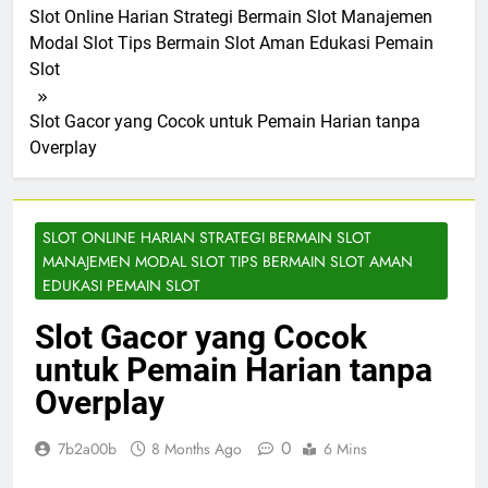
Slot Online Harian Strategi Bermain Slot Manajemen
Modal Slot Tips Bermain Slot Aman Edukasi Pemain
Slot
Slot Gacor yang Cocok untuk Pemain Harian tanpa
Overplay
SLOT ONLINE HARIAN STRATEGI BERMAIN SLOT
MANAJEMEN MODAL SLOT TIPS BERMAIN SLOT AMAN
EDUKASI PEMAIN SLOT
Slot Gacor yang Cocok
untuk Pemain Harian tanpa
Overplay
0
7b2a00b
8 Months Ago
6 Mins