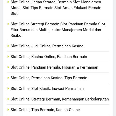
Slot Online Harian Strategi Bermain Slot Manajemen
Modal Slot Tips Bermain Slot Aman Edukasi Pemain
Slot
Slot Online Strategi Bermain Slot Panduan Pemula Slot
Fitur Bonus dan Multiplikator Manajemen Modal dan
Risiko
Slot Online, Judi Online, Permainan Kasino
Slot Online, Kasino Online, Panduan Bermain
Slot Online, Panduan Pemula, Hiburan & Permainan
Slot Online, Permainan Kasino, Tips Bermain
Slot Online, Slot Klasik, Inovasi Permainan
Slot Online, Strategi Bermain, Kemenangan Berkelanjutan
Slot Online, Tips Bermain, Kasino Online