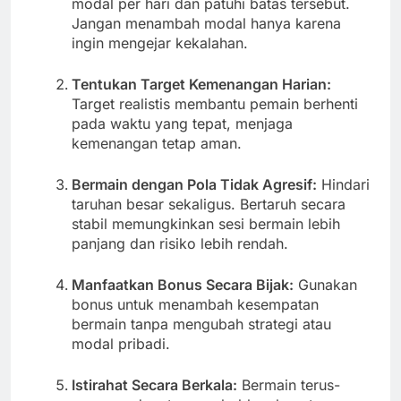
modal per hari dan patuhi batas tersebut.
Jangan menambah modal hanya karena
ingin mengejar kekalahan.
Tentukan Target Kemenangan Harian:
Target realistis membantu pemain berhenti
pada waktu yang tepat, menjaga
kemenangan tetap aman.
Bermain dengan Pola Tidak Agresif:
Hindari
taruhan besar sekaligus. Bertaruh secara
stabil memungkinkan sesi bermain lebih
panjang dan risiko lebih rendah.
Manfaatkan Bonus Secara Bijak:
Gunakan
bonus untuk menambah kesempatan
bermain tanpa mengubah strategi atau
modal pribadi.
Istirahat Secara Berkala:
Bermain terus-