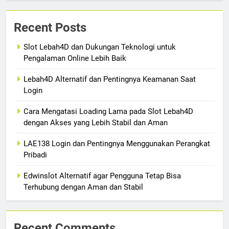
Recent Posts
Slot Lebah4D dan Dukungan Teknologi untuk
Pengalaman Online Lebih Baik
Lebah4D Alternatif dan Pentingnya Keamanan Saat
Login
Cara Mengatasi Loading Lama pada Slot Lebah4D
dengan Akses yang Lebih Stabil dan Aman
LAE138 Login dan Pentingnya Menggunakan Perangkat
Pribadi
Edwinslot Alternatif agar Pengguna Tetap Bisa
Terhubung dengan Aman dan Stabil
Recent Comments