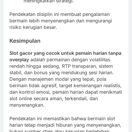
meningkatkan strategi.
Pendekatan disiplin ini membuat pengalaman
bermain lebih menyenangkan dan mengurangi
risiko kerugian besar.
Kesimpulan
Slot gacor yang cocok untuk pemain harian tanpa
overplay
adalah permainan dengan volatilitas
rendah hingga sedang, RTP transparan, sistem
stabil, dan bonus yang mendukung sesi harian.
Dengan manajemen modal yang tepat, pola
bermain tidak agresif, target kemenangan realistis,
dan kontrol emosi, pemain harian dapat menikmati
slot online secara aman, terkendali, dan
menyenangkan.
Pendekatan ini memastikan bahwa bermain slot
harian tetap menjadi hiburan yang menyenangkan,
bukan sumber stres atau kerugian berlebihan.