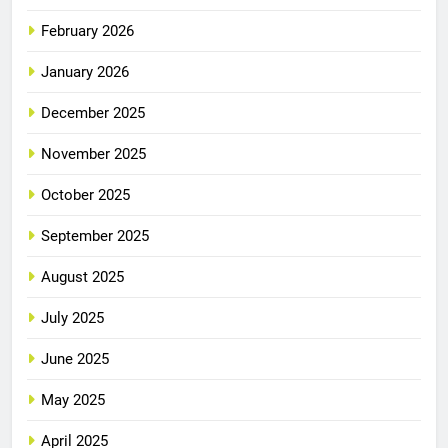
February 2026
January 2026
December 2025
November 2025
October 2025
September 2025
August 2025
July 2025
June 2025
May 2025
April 2025