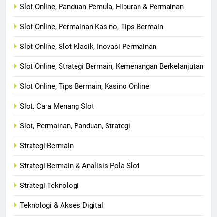
Slot Online, Panduan Pemula, Hiburan & Permainan
Slot Online, Permainan Kasino, Tips Bermain
Slot Online, Slot Klasik, Inovasi Permainan
Slot Online, Strategi Bermain, Kemenangan Berkelanjutan
Slot Online, Tips Bermain, Kasino Online
Slot, Cara Menang Slot
Slot, Permainan, Panduan, Strategi
Strategi Bermain
Strategi Bermain & Analisis Pola Slot
Strategi Teknologi
Teknologi & Akses Digital