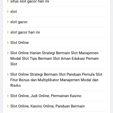
situs slot gacor hari ini
slot
slot gacor
slot gacor hari ini
Slot Online
Slot Online Harian Strategi Bermain Slot Manajemen
Modal Slot Tips Bermain Slot Aman Edukasi Pemain
Slot
Slot Online Strategi Bermain Slot Panduan Pemula Slot
Fitur Bonus dan Multiplikator Manajemen Modal dan
Risiko
Slot Online, Judi Online, Permainan Kasino
Slot Online, Kasino Online, Panduan Bermain