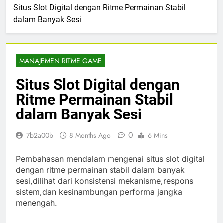
Situs Slot Digital dengan Ritme Permainan Stabil
dalam Banyak Sesi
MANAJEMEN RITME GAME
Situs Slot Digital dengan
Ritme Permainan Stabil
dalam Banyak Sesi
0
7b2a00b
8 Months Ago
6 Mins
Pembahasan mendalam mengenai situs slot digital
dengan ritme permainan stabil dalam banyak
sesi,dilihat dari konsistensi mekanisme,respons
sistem,dan kesinambungan performa jangka
menengah.