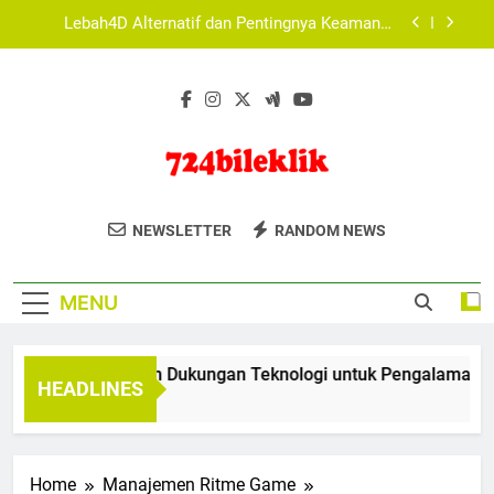
Skip
Cara Mengatasi Loading Lama pada Slot Lebah4D
to
dengan Akses yang Lebih Stabil dan Aman
content
LAE138 Login dan Pentingnya Menggunakan
Perangkat Pribadi
Slot Lebah4D dan Dukungan Teknologi untuk
Pengalaman Online Lebih Baik
Lebah4D Alternatif dan Pentingnya Keamanan
Saat Login
724 Bileklik
Cara Mengatasi Loading Lama pada Slot Lebah4D
NEWSLETTER
RANDOM NEWS
dengan Akses yang Lebih Stabil dan Aman
LAE138 Login dan Pentingnya Menggunakan
Perangkat Pribadi
MENU
Slot Lebah4D dan Dukungan Teknologi untuk Pengalaman Onlin
HEADLINES
3 Months Ago
Home
Manajemen Ritme Game