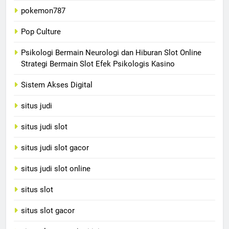
pokemon787
Pop Culture
Psikologi Bermain Neurologi dan Hiburan Slot Online
Strategi Bermain Slot Efek Psikologis Kasino
Sistem Akses Digital
situs judi
situs judi slot
situs judi slot gacor
situs judi slot online
situs slot
situs slot gacor