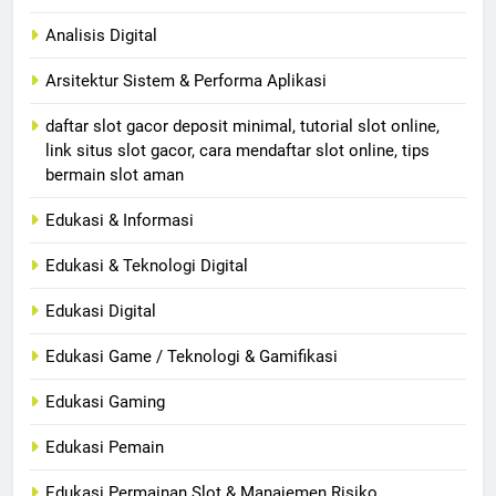
Analisis Digital
Arsitektur Sistem & Performa Aplikasi
daftar slot gacor deposit minimal, tutorial slot online,
link situs slot gacor, cara mendaftar slot online, tips
bermain slot aman
Edukasi & Informasi
Edukasi & Teknologi Digital
Edukasi Digital
Edukasi Game / Teknologi & Gamifikasi
Edukasi Gaming
Edukasi Pemain
Edukasi Permainan Slot & Manajemen Risiko