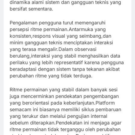
dinamika alami sistem dan gangguan teknis yang
bersifat sementara.
Pengalaman pengguna turut memengaruhi
persepsi ritme permainan.Antarmuka yang
konsisten,respons visual yang seimbang,dan
minim gangguan teknis menciptakan interaksi
yang terasa mengalir.Dalam observasi
berulang,interaksi yang stabil menghasilkan data
perilaku yang lebih representatif karena pengguna
beradaptasi dengan sistem tanpa tekanan akibat
perubahan ritme yang tidak terduga.
Ritme permainan yang stabil dalam banyak sesi
juga mencerminkan pendekatan pengembangan
yang berorientasi pada keberlanjutan.Platform
semacam ini biasanya memiliki siklus pembaruan
yang terukur dan melalui pengujian internal
sebelum diterapkan.Pendekatan ini menjaga agar
ritme permainan tidak terganggu oleh perubahan