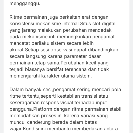
mengganggu.
Ritme permainan juga berkaitan erat dengan
konsistensi mekanisme internal.Situs slot digital
yang jarang melakukan perubahan mendadak
pada mekanisme inti memungkinkan pengamat
mencatat perilaku sistem secara lebih
akurat.Setiap sesi observasi dapat dibandingkan
secara langsung karena parameter dasar
permainan tetap sama.Perubahan kecil yang
terjadi biasanya bersifat terencana dan tidak
memengaruhi karakter utama sistem.
Dalam banyak sesi,pengamat sering mencari pola
ritme tertentu,seperti kestabilan transisi atau
keseragaman respons visual terhadap input
pengguna.Platform dengan ritme permainan stabil
memudahkan proses ini karena variasi yang
muncul cenderung berada dalam batas
wajar.Kondisi ini membantu membedakan antara