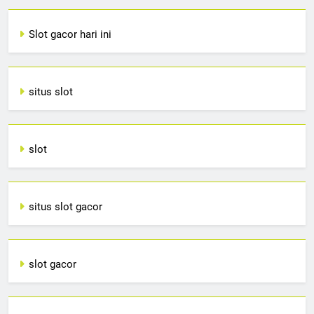
Slot gacor hari ini
situs slot
slot
situs slot gacor
slot gacor