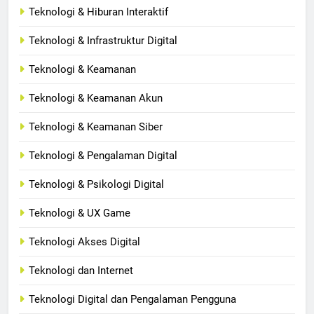
Teknologi & Hiburan Interaktif
Teknologi & Infrastruktur Digital
Teknologi & Keamanan
Teknologi & Keamanan Akun
Teknologi & Keamanan Siber
Teknologi & Pengalaman Digital
Teknologi & Psikologi Digital
Teknologi & UX Game
Teknologi Akses Digital
Teknologi dan Internet
Teknologi Digital dan Pengalaman Pengguna