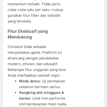
momentum terbaik. Tidak perlu
coba-coba satu per satu—cukup
gunakan fitur filter dan statistik
yang tersedia.
Fitur Eksklusif yang
Mendukung
Corlaslot tidak sekadar
menyediakan game. Platform ini
dirancang dengan pendekatan
modern, efisien, dan edukatif.
Beberapa fitur unggulan yang bisa
Anda manfaatkan setelah login:
Mode demo:
Uji permainan
sebelum bermain serius.
Rangking slot mingguan &
harian:
Lihat tren performa
slot berdasarkan hasil nyata.