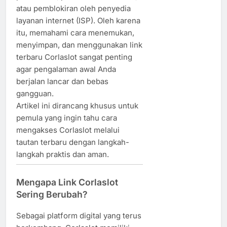
atau pemblokiran oleh penyedia
layanan internet (ISP). Oleh karena
itu, memahami cara menemukan,
menyimpan, dan menggunakan link
terbaru Corlaslot sangat penting
agar pengalaman awal Anda
berjalan lancar dan bebas
gangguan.
Artikel ini dirancang khusus untuk
pemula yang ingin tahu cara
mengakses Corlaslot melalui
tautan terbaru dengan langkah-
langkah praktis dan aman.
Mengapa Link Corlaslot
Sering Berubah?
Sebagai platform digital yang terus