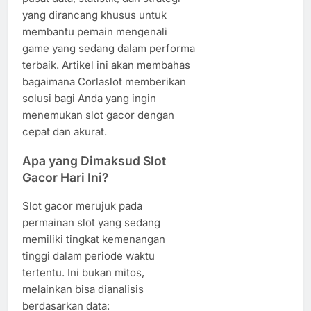
yang dirancang khusus untuk
membantu pemain mengenali
game yang sedang dalam performa
terbaik. Artikel ini akan membahas
bagaimana Corlaslot memberikan
solusi bagi Anda yang ingin
menemukan slot gacor dengan
cepat dan akurat.
Apa yang Dimaksud Slot
Gacor Hari Ini?
Slot gacor merujuk pada
permainan slot yang sedang
memiliki tingkat kemenangan
tinggi dalam periode waktu
tertentu. Ini bukan mitos,
melainkan bisa dianalisis
berdasarkan data: