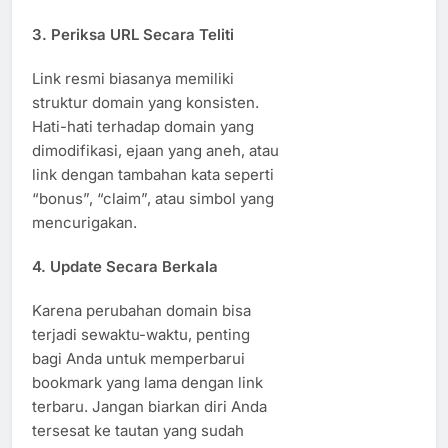
3.
Periksa URL Secara Teliti
Link resmi biasanya memiliki
struktur domain yang konsisten.
Hati-hati terhadap domain yang
dimodifikasi, ejaan yang aneh, atau
link dengan tambahan kata seperti
“bonus”, “claim”, atau simbol yang
mencurigakan.
4.
Update Secara Berkala
Karena perubahan domain bisa
terjadi sewaktu-waktu, penting
bagi Anda untuk memperbarui
bookmark yang lama dengan link
terbaru. Jangan biarkan diri Anda
tersesat ke tautan yang sudah