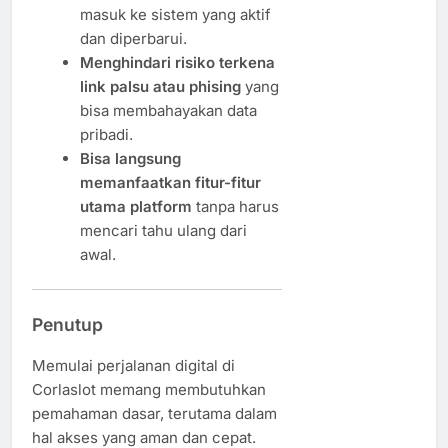
masuk ke sistem yang aktif
dan diperbarui.
Menghindari risiko terkena
link palsu atau phising
yang
bisa membahayakan data
pribadi.
Bisa langsung
memanfaatkan fitur-fitur
utama platform
tanpa harus
mencari tahu ulang dari
awal.
Penutup
Memulai perjalanan digital di
Corlaslot memang membutuhkan
pemahaman dasar, terutama dalam
hal akses yang aman dan cepat.