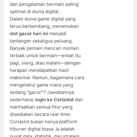
dan pengalaman bermain paling
optimal di dunia digital.
Dalam dunia game digital yang
terus berkembang, menemukan
slot gacor hari ini
menjadi
tantangan sekaligus peluang.
Banyak pemain mencari momen
terbaik untuk bermain—entah itu
pagi, siang, atau malam—dengan
harapan mendapatkan hasil
maksimal. Namun, bagaimana cara
mengetahui game mana yang
sedang “gacor”? Jawabannya
sederhana:
login ke Corlaslot
dan
manfaatkan semua fitur yang
disediakan secara real-time.
Corlaslot bukan hanya platform
hiburan digital biasa. Ia adalah
pusat data, statistik, dan strategi