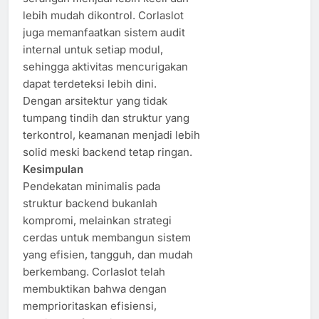
lebih mudah dikontrol. Corlaslot
juga memanfaatkan sistem audit
internal untuk setiap modul,
sehingga aktivitas mencurigakan
dapat terdeteksi lebih dini.
Dengan arsitektur yang tidak
tumpang tindih dan struktur yang
terkontrol, keamanan menjadi lebih
solid meski backend tetap ringan.
Kesimpulan
Pendekatan minimalis pada
struktur backend bukanlah
kompromi, melainkan strategi
cerdas untuk membangun sistem
yang efisien, tangguh, dan mudah
berkembang. Corlaslot telah
membuktikan bahwa dengan
memprioritaskan efisiensi,