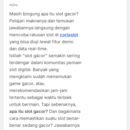
mins
Masih bingung apa itu slot gacor?
Pelajari maknanya dan temukan
jawabannya langsung dengan
mencoba ratusan slot di
corlaslot
yang bisa diuji lewat fitur demo
dan data real-time.
Istilah “slot gacor” semakin sering
terdengar dalam komunitas pemain
slot digital. Banyak yang
mengklaim sudah menemukan
game gacor, atau
merekomendasikan jam-jam
tertentu sebagai waktu terbaik
untuk bermain. Tapi sebenarnya,
apa itu slot gacor?
Dan bagaimana
cara memastikan suatu slot benar-
benar sedang gacor? Jawabannya