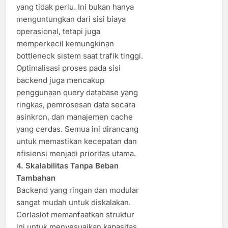
yang tidak perlu. Ini bukan hanya
menguntungkan dari sisi biaya
operasional, tetapi juga
memperkecil kemungkinan
bottleneck sistem saat trafik tinggi.
Optimalisasi proses pada sisi
backend juga mencakup
penggunaan query database yang
ringkas, pemrosesan data secara
asinkron, dan manajemen cache
yang cerdas. Semua ini dirancang
untuk memastikan kecepatan dan
efisiensi menjadi prioritas utama.
4. Skalabilitas Tanpa Beban
Tambahan
Backend yang ringan dan modular
sangat mudah untuk diskalakan.
Corlaslot memanfaatkan struktur
ini untuk menyesuaikan kapasitas