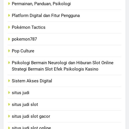
Permainan, Panduan, Psikologi
Platform Digital dan Fitur Pengguna
Pokémon Tactics
pokemon787
Pop Culture
Psikologi Bermain Neurologi dan Hiburan Slot Online
Strategi Bermain Slot Efek Psikologis Kasino
Sistem Akses Digital
situs judi
situs judi slot
situs judi slot gacor
situs judi slot online