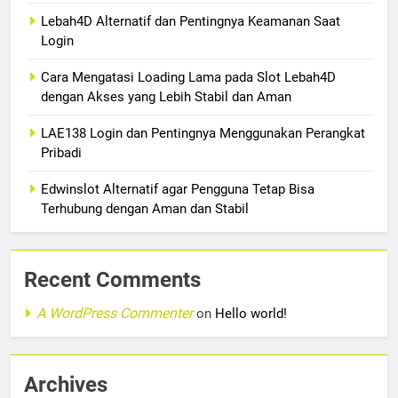
Lebah4D Alternatif dan Pentingnya Keamanan Saat
Login
Cara Mengatasi Loading Lama pada Slot Lebah4D
dengan Akses yang Lebih Stabil dan Aman
LAE138 Login dan Pentingnya Menggunakan Perangkat
Pribadi
Edwinslot Alternatif agar Pengguna Tetap Bisa
Terhubung dengan Aman dan Stabil
Recent Comments
A WordPress Commenter
on
Hello world!
Archives