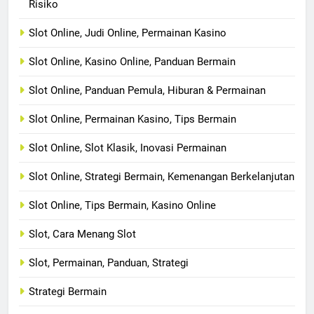
Risiko
Slot Online, Judi Online, Permainan Kasino
Slot Online, Kasino Online, Panduan Bermain
Slot Online, Panduan Pemula, Hiburan & Permainan
Slot Online, Permainan Kasino, Tips Bermain
Slot Online, Slot Klasik, Inovasi Permainan
Slot Online, Strategi Bermain, Kemenangan Berkelanjutan
Slot Online, Tips Bermain, Kasino Online
Slot, Cara Menang Slot
Slot, Permainan, Panduan, Strategi
Strategi Bermain