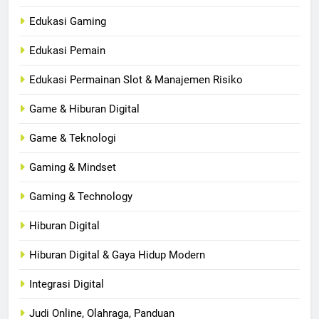
Edukasi Gaming
Edukasi Pemain
Edukasi Permainan Slot & Manajemen Risiko
Game & Hiburan Digital
Game & Teknologi
Gaming & Mindset
Gaming & Technology
Hiburan Digital
Hiburan Digital & Gaya Hidup Modern
Integrasi Digital
Judi Online, Olahraga, Panduan