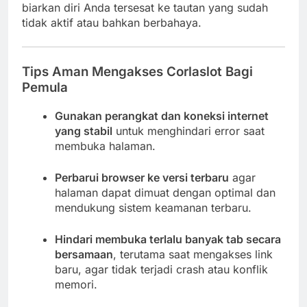
biarkan diri Anda tersesat ke tautan yang sudah
tidak aktif atau bahkan berbahaya.
Tips Aman Mengakses Corlaslot Bagi
Pemula
Gunakan perangkat dan koneksi internet
yang stabil
untuk menghindari error saat
membuka halaman.
Perbarui browser ke versi terbaru
agar
halaman dapat dimuat dengan optimal dan
mendukung sistem keamanan terbaru.
Hindari membuka terlalu banyak tab secara
bersamaan
, terutama saat mengakses link
baru, agar tidak terjadi crash atau konflik
memori.