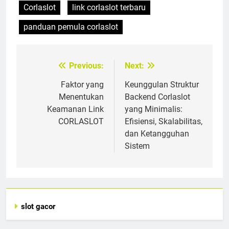
Corlaslot
link corlaslot terbaru
panduan pemula corlaslot
Previous:
Next:
Post
navigation
Faktor yang
Keunggulan Struktur
Menentukan
Backend Corlaslot
Keamanan Link
yang Minimalis:
CORLASLOT
Efisiensi, Skalabilitas,
dan Ketangguhan
Sistem
slot gacor