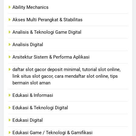
Ability Mechanics
Akses Multi Perangkat & Stabilitas
Analisis & Teknologi Game Digital
Analisis Digital
Arsitektur Sistem & Performa Aplikasi
daftar slot gacor deposit minimal, tutorial slot online,
link situs slot gacor, cara mendaftar slot online, tips
bermain slot aman
Edukasi & Informasi
Edukasi & Teknologi Digital
Edukasi Digital
Edukasi Game / Teknologi & Gamifikasi