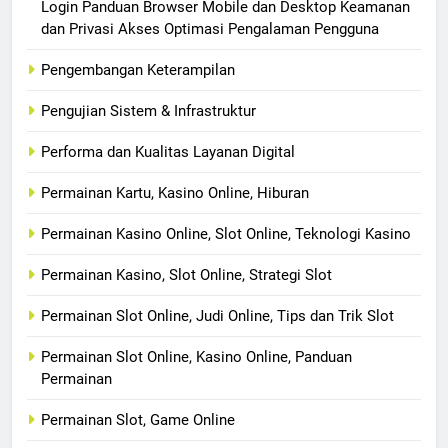
Login Panduan Browser Mobile dan Desktop Keamanan
dan Privasi Akses Optimasi Pengalaman Pengguna
Pengembangan Keterampilan
Pengujian Sistem & Infrastruktur
Performa dan Kualitas Layanan Digital
Permainan Kartu, Kasino Online, Hiburan
Permainan Kasino Online, Slot Online, Teknologi Kasino
Permainan Kasino, Slot Online, Strategi Slot
Permainan Slot Online, Judi Online, Tips dan Trik Slot
Permainan Slot Online, Kasino Online, Panduan
Permainan
Permainan Slot, Game Online