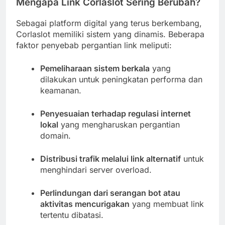
Mengapa Link Corlaslot Sering Berubah?
Sebagai platform digital yang terus berkembang,
Corlaslot memiliki sistem yang dinamis. Beberapa
faktor penyebab pergantian link meliputi:
Pemeliharaan sistem berkala
yang
dilakukan untuk peningkatan performa dan
keamanan.
Penyesuaian terhadap regulasi internet
lokal
yang mengharuskan pergantian
domain.
Distribusi trafik melalui link alternatif
untuk
menghindari server overload.
Perlindungan dari serangan bot atau
aktivitas mencurigakan
yang membuat link
tertentu dibatasi.