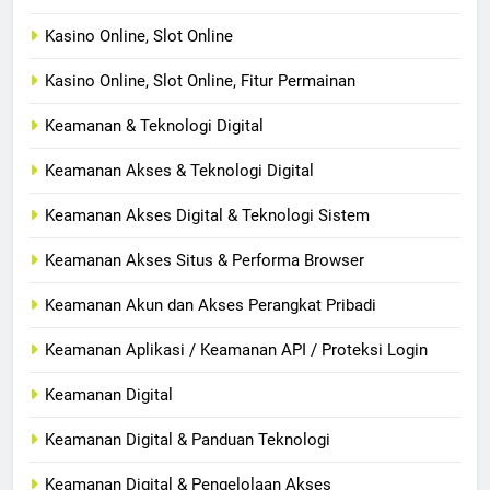
Kasino Online, Slot Online
Kasino Online, Slot Online, Fitur Permainan
Keamanan & Teknologi Digital
Keamanan Akses & Teknologi Digital
Keamanan Akses Digital & Teknologi Sistem
Keamanan Akses Situs & Performa Browser
Keamanan Akun dan Akses Perangkat Pribadi
Keamanan Aplikasi / Keamanan API / Proteksi Login
Keamanan Digital
Keamanan Digital & Panduan Teknologi
Keamanan Digital & Pengelolaan Akses