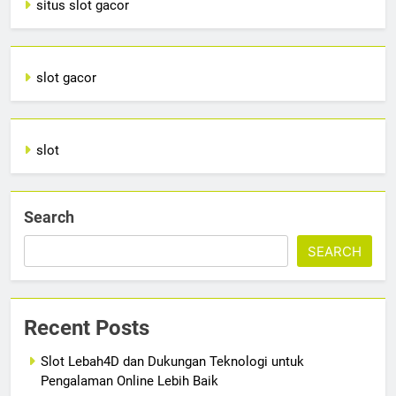
situs slot gacor
slot gacor
slot
Search
SEARCH
Recent Posts
Slot Lebah4D dan Dukungan Teknologi untuk
Pengalaman Online Lebih Baik