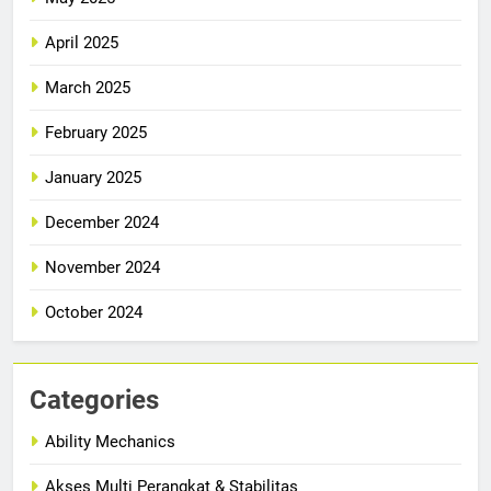
April 2025
March 2025
February 2025
January 2025
December 2024
November 2024
October 2024
Categories
Ability Mechanics
Akses Multi Perangkat & Stabilitas