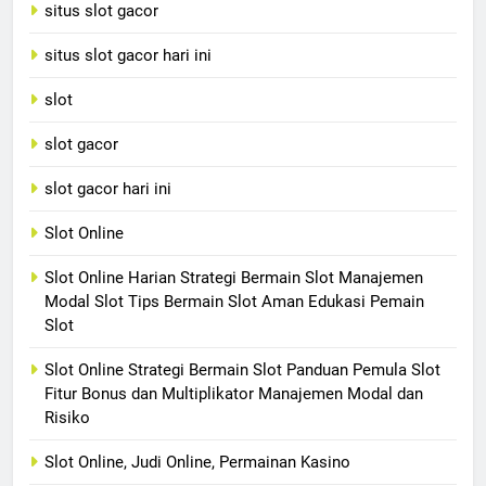
situs slot gacor
situs slot gacor hari ini
slot
slot gacor
slot gacor hari ini
Slot Online
Slot Online Harian Strategi Bermain Slot Manajemen
Modal Slot Tips Bermain Slot Aman Edukasi Pemain
Slot
Slot Online Strategi Bermain Slot Panduan Pemula Slot
Fitur Bonus dan Multiplikator Manajemen Modal dan
Risiko
Slot Online, Judi Online, Permainan Kasino