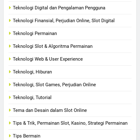
Teknologi Digital dan Pengalaman Pengguna
Teknologi Finansial, Perjudian Online, Slot Digital
Teknologi Permainan
Teknologi Slot & Algoritma Permainan
Teknologi Web & User Experience
Teknologi, Hiburan
Teknologi, Slot Games, Perjudian Online
Teknologi, Tutorial
Tema dan Desain dalam Slot Online
Tips & Trik, Permainan Slot, Kasino, Strategi Permainan
Tips Bermain