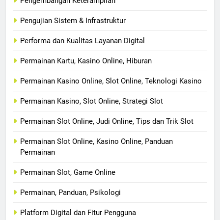
Pengembangan Keterampilan
Pengujian Sistem & Infrastruktur
Performa dan Kualitas Layanan Digital
Permainan Kartu, Kasino Online, Hiburan
Permainan Kasino Online, Slot Online, Teknologi Kasino
Permainan Kasino, Slot Online, Strategi Slot
Permainan Slot Online, Judi Online, Tips dan Trik Slot
Permainan Slot Online, Kasino Online, Panduan
Permainan
Permainan Slot, Game Online
Permainan, Panduan, Psikologi
Platform Digital dan Fitur Pengguna