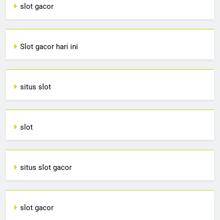
slot gacor
Slot gacor hari ini
situs slot
slot
situs slot gacor
slot gacor