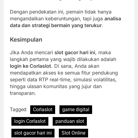
Dengan pendekatan ini, pemain tidak hanya
mengandalkan keberuntungan, tapi juga
analisa
data dan strategi bermain yang terukur
.
Kesimpulan
Jika Anda mencari
slot gacor hari ini
, maka
langkah pertama yang wajib dilakukan adalah
login ke Corlaslot
. Di sana, Anda akan
mendapatkan akses ke semua fitur pendukung
seperti data RTP real-time, simulasi volatilitas,
hingga ulasan komunitas yang jujur dan
transparan.
Tagged:
Corlaslot
game digital
login Corlaslot
panduan slot
slot gacor hari ini
Slot Online