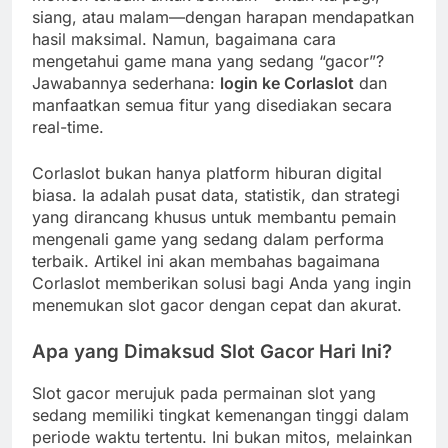
siang, atau malam—dengan harapan mendapatkan
hasil maksimal. Namun, bagaimana cara
mengetahui game mana yang sedang “gacor”?
Jawabannya sederhana:
login ke Corlaslot
dan
manfaatkan semua fitur yang disediakan secara
real-time.
Corlaslot bukan hanya platform hiburan digital
biasa. Ia adalah pusat data, statistik, dan strategi
yang dirancang khusus untuk membantu pemain
mengenali game yang sedang dalam performa
terbaik. Artikel ini akan membahas bagaimana
Corlaslot memberikan solusi bagi Anda yang ingin
menemukan slot gacor dengan cepat dan akurat.
Apa yang Dimaksud Slot Gacor Hari Ini?
Slot gacor merujuk pada permainan slot yang
sedang memiliki tingkat kemenangan tinggi dalam
periode waktu tertentu. Ini bukan mitos, melainkan