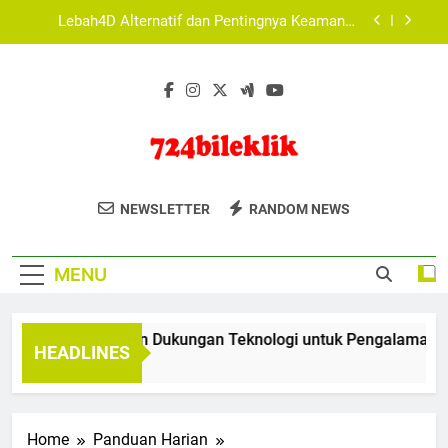
Saat Login
Skip
Cara Mengatasi Loading Lama pada Slot Lebah4D
to
dengan Akses yang Lebih Stabil dan Aman
content
LAE138 Login dan Pentingnya Menggunakan
Perangkat Pribadi
Slot Lebah4D dan Dukungan Teknologi untuk
Pengalaman Online Lebih Baik
Lebah4D Alternatif dan Pentingnya Keamanan
Saat Login
724 Bileklik
Cara Mengatasi Loading Lama pada Slot Lebah4D
NEWSLETTER
RANDOM NEWS
dengan Akses yang Lebih Stabil dan Aman
LAE138 Login dan Pentingnya Menggunakan
Perangkat Pribadi
MENU
Slot Lebah4D dan Dukungan Teknologi untuk Pengalaman Onli
HEADLINES
3 Months Ago
Home
Panduan Harian