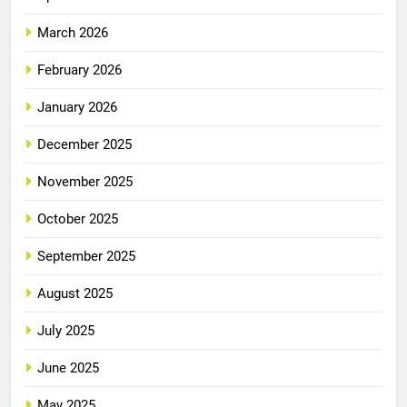
March 2026
February 2026
January 2026
December 2025
November 2025
October 2025
September 2025
August 2025
July 2025
June 2025
May 2025