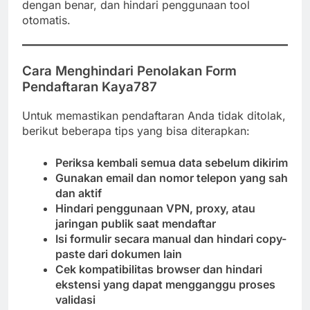
dengan benar, dan hindari penggunaan tool
otomatis.
Cara Menghindari Penolakan Form
Pendaftaran Kaya787
Untuk memastikan pendaftaran Anda tidak ditolak,
berikut beberapa tips yang bisa diterapkan:
Periksa kembali semua data sebelum dikirim
Gunakan email dan nomor telepon yang sah
dan aktif
Hindari penggunaan VPN, proxy, atau
jaringan publik saat mendaftar
Isi formulir secara manual dan hindari copy-
paste dari dokumen lain
Cek kompatibilitas browser dan hindari
ekstensi yang dapat mengganggu proses
validasi