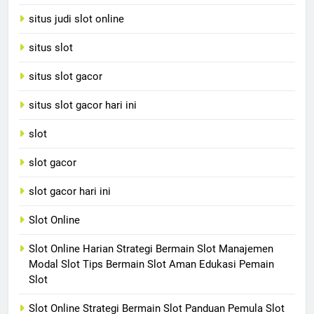
situs judi slot online
situs slot
situs slot gacor
situs slot gacor hari ini
slot
slot gacor
slot gacor hari ini
Slot Online
Slot Online Harian Strategi Bermain Slot Manajemen
Modal Slot Tips Bermain Slot Aman Edukasi Pemain
Slot
Slot Online Strategi Bermain Slot Panduan Pemula Slot