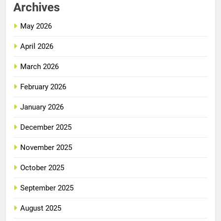
Archives
May 2026
April 2026
March 2026
February 2026
January 2026
December 2025
November 2025
October 2025
September 2025
August 2025