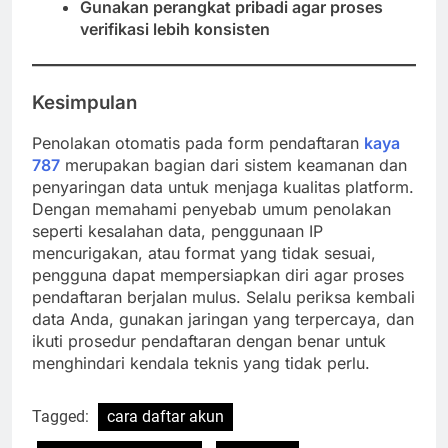
Gunakan perangkat pribadi agar proses
verifikasi lebih konsisten
Kesimpulan
Penolakan otomatis pada form pendaftaran
kaya
787
merupakan bagian dari sistem keamanan dan
penyaringan data untuk menjaga kualitas platform.
Dengan memahami penyebab umum penolakan
seperti kesalahan data, penggunaan IP
mencurigakan, atau format yang tidak sesuai,
pengguna dapat mempersiapkan diri agar proses
pendaftaran berjalan mulus. Selalu periksa kembali
data Anda, gunakan jaringan yang terpercaya, dan
ikuti prosedur pendaftaran dengan benar untuk
menghindari kendala teknis yang tidak perlu.
Tagged:
cara daftar akun