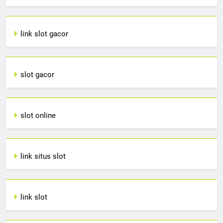
link slot gacor
slot gacor
slot online
link situs slot
link slot