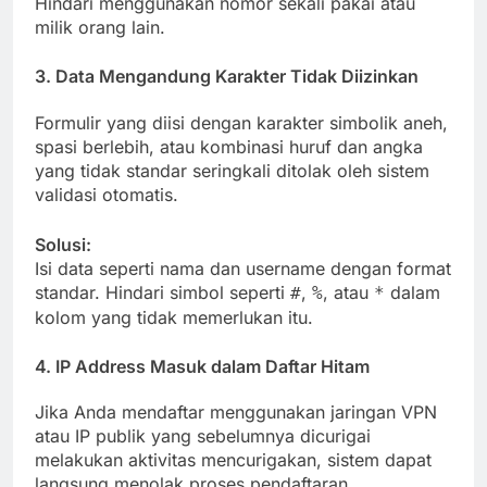
Hindari menggunakan nomor sekali pakai atau
milik orang lain.
3.
Data Mengandung Karakter Tidak Diizinkan
Formulir yang diisi dengan karakter simbolik aneh,
spasi berlebih, atau kombinasi huruf dan angka
yang tidak standar seringkali ditolak oleh sistem
validasi otomatis.
Solusi:
Isi data seperti nama dan username dengan format
standar. Hindari simbol seperti
,
, atau
dalam
#
%
*
kolom yang tidak memerlukan itu.
4.
IP Address Masuk dalam Daftar Hitam
Jika Anda mendaftar menggunakan jaringan VPN
atau IP publik yang sebelumnya dicurigai
melakukan aktivitas mencurigakan, sistem dapat
langsung menolak proses pendaftaran.