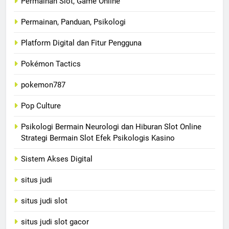
Permainan Slot, Game Online
Permainan, Panduan, Psikologi
Platform Digital dan Fitur Pengguna
Pokémon Tactics
pokemon787
Pop Culture
Psikologi Bermain Neurologi dan Hiburan Slot Online
Strategi Bermain Slot Efek Psikologis Kasino
Sistem Akses Digital
situs judi
situs judi slot
situs judi slot gacor