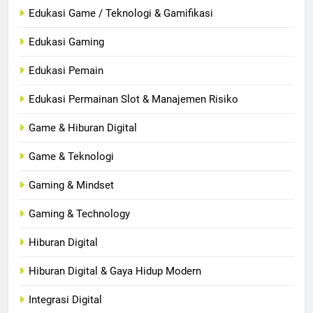
Edukasi Game / Teknologi & Gamifikasi
Edukasi Gaming
Edukasi Pemain
Edukasi Permainan Slot & Manajemen Risiko
Game & Hiburan Digital
Game & Teknologi
Gaming & Mindset
Gaming & Technology
Hiburan Digital
Hiburan Digital & Gaya Hidup Modern
Integrasi Digital