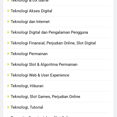
Teknologi & UX Game
Teknologi Akses Digital
Teknologi dan Internet
Teknologi Digital dan Pengalaman Pengguna
Teknologi Finansial, Perjudian Online, Slot Digital
Teknologi Permainan
Teknologi Slot & Algoritma Permainan
Teknologi Web & User Experience
Teknologi, Hiburan
Teknologi, Slot Games, Perjudian Online
Teknologi, Tutorial