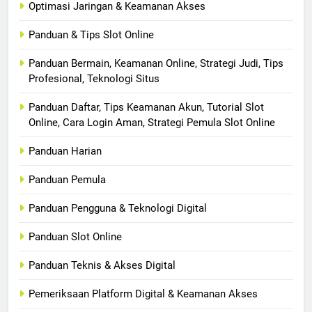
Optimasi Jaringan & Keamanan Akses
Panduan & Tips Slot Online
Panduan Bermain, Keamanan Online, Strategi Judi, Tips
Profesional, Teknologi Situs
Panduan Daftar, Tips Keamanan Akun, Tutorial Slot
Online, Cara Login Aman, Strategi Pemula Slot Online
Panduan Harian
Panduan Pemula
Panduan Pengguna & Teknologi Digital
Panduan Slot Online
Panduan Teknis & Akses Digital
Pemeriksaan Platform Digital & Keamanan Akses