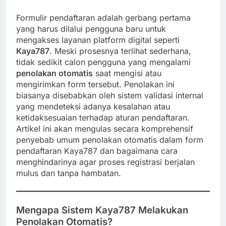
Formulir pendaftaran adalah gerbang pertama
yang harus dilalui pengguna baru untuk
mengakses layanan platform digital seperti
Kaya787
. Meski prosesnya terlihat sederhana,
tidak sedikit calon pengguna yang mengalami
penolakan otomatis
saat mengisi atau
mengirimkan form tersebut. Penolakan ini
biasanya disebabkan oleh sistem validasi internal
yang mendeteksi adanya kesalahan atau
ketidaksesuaian terhadap aturan pendaftaran.
Artikel ini akan mengulas secara komprehensif
penyebab umum penolakan otomatis dalam form
pendaftaran Kaya787 dan bagaimana cara
menghindarinya agar proses registrasi berjalan
mulus dan tanpa hambatan.
Mengapa Sistem Kaya787 Melakukan
Penolakan Otomatis?