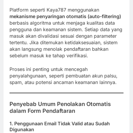
Platform seperti Kaya787 menggunakan
mekanisme penyaringan otomatis (auto-filtering)
berbasis algoritma untuk menjaga kualitas data
pengguna dan keamanan sistem. Setiap data yang
masuk akan divalidasi sesuai dengan parameter
tertentu. Jika ditemukan ketidaksesuaian, sistem
akan langsung menolak pendaftaran bahkan
sebelum masuk ke tahap verifikasi.
Proses ini penting untuk mencegah
penyalahgunaan, seperti pembuatan akun palsu,
spam, atau potensi ancaman keamanan lainnya.
Penyebab Umum Penolakan Otomatis
dalam Form Pendaftaran
1.
Penggunaan Email Tidak Valid atau Sudah
Digunakan