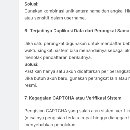
Solusi:
Gunakan kombinasi unik antara nama dan angka. Hi
atau sensitif dalam username.
6.
Terjadinya Duplikasi Data dari Perangkat Sama
Jika satu perangkat digunakan untuk mendaftar be
waktu singkat, sistem bisa menandainya sebagai akt
menolak pendaftaran berikutnya.
Solusi:
Pastikan hanya satu akun didaftarkan per perangkat 
Jika butuh akun baru, gunakan perangkat lain atau
resmi.
7.
Kegagalan CAPTCHA atau Verifikasi Sistem
Pengisian CAPTCHA yang salah atau sistem verifikas
(misalnya pengisian terlalu cepat hingga dianggap b
menyebabkan penolakan.