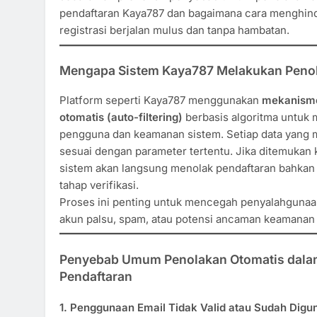
pendaftaran Kaya787 dan bagaimana cara menghind
registrasi berjalan mulus dan tanpa hambatan.
Mengapa Sistem Kaya787 Melakukan Peno
Platform seperti Kaya787 menggunakan
mekanisme
otomatis (auto-filtering)
berbasis algoritma untuk m
pengguna dan keamanan sistem. Setiap data yang m
sesuai dengan parameter tertentu. Jika ditemukan 
sistem akan langsung menolak pendaftaran bahka
tahap verifikasi.
Proses ini penting untuk mencegah penyalahgunaa
akun palsu, spam, atau potensi ancaman keamanan 
Penyebab Umum Penolakan Otomatis dala
Pendaftaran
1.
Penggunaan Email Tidak Valid atau Sudah Digu