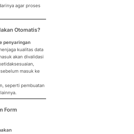
arinya agar proses
lakan Otomatis?
 penyaringan
enjaga kualitas data
asuk akan divalidasi
ketidaksesuaian,
n sebelum masuk ke
n, seperti pembuatan
lainnya.
m Form
nakan