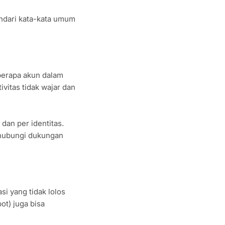
ndari kata-kata umum
berapa akun dalam
ivitas tidak wajar dan
dan per identitas.
 hubungi dukungan
i yang tidak lolos
ot) juga bisa