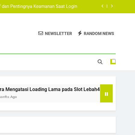
f dan Pentingnya Keamanan Saat Login
gan Akses yang Lebih Stabil dan Aman
ingnya Menggunakan Perangkat Pribadi
NEWSLETTER
RANDOM NEWS
i untuk Pengalaman Online Lebih Baik
f dan Pentingnya Keamanan Saat Login
gan Akses yang Lebih Stabil dan Aman
ingnya Menggunakan Perangkat Pribadi
i Loading Lama pada Slot Lebah4D dengan Akses yang Lebih 