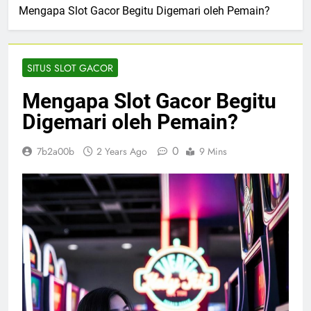
Mengapa Slot Gacor Begitu Digemari oleh Pemain?
SITUS SLOT GACOR
Mengapa Slot Gacor Begitu
Digemari oleh Pemain?
0
7b2a00b
2 Years Ago
9 Mins