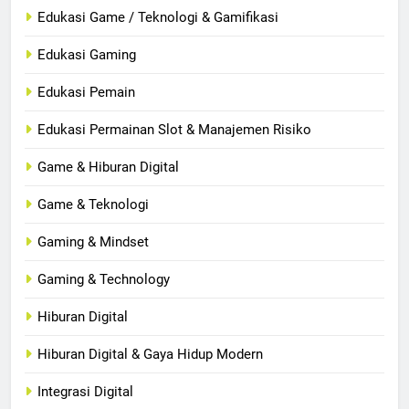
Edukasi Game / Teknologi & Gamifikasi
Edukasi Gaming
Edukasi Pemain
Edukasi Permainan Slot & Manajemen Risiko
Game & Hiburan Digital
Game & Teknologi
Gaming & Mindset
Gaming & Technology
Hiburan Digital
Hiburan Digital & Gaya Hidup Modern
Integrasi Digital