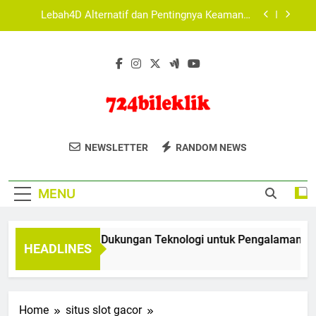
Skip
Cara Mengatasi Loading Lama pada Slot Lebah4D
to
dengan Akses yang Lebih Stabil dan Aman
content
LAE138 Login dan Pentingnya Menggunakan
Perangkat Pribadi
Slot Lebah4D dan Dukungan Teknologi untuk
Pengalaman Online Lebih Baik
Lebah4D Alternatif dan Pentingnya Keamanan
Saat Login
724 Bileklik
Cara Mengatasi Loading Lama pada Slot Lebah4D
NEWSLETTER
RANDOM NEWS
dengan Akses yang Lebih Stabil dan Aman
LAE138 Login dan Pentingnya Menggunakan
Perangkat Pribadi
MENU
ot Lebah4D dan Dukungan Teknologi untuk Pengalaman Online 
HEADLINES
onths Ago
Home
situs slot gacor