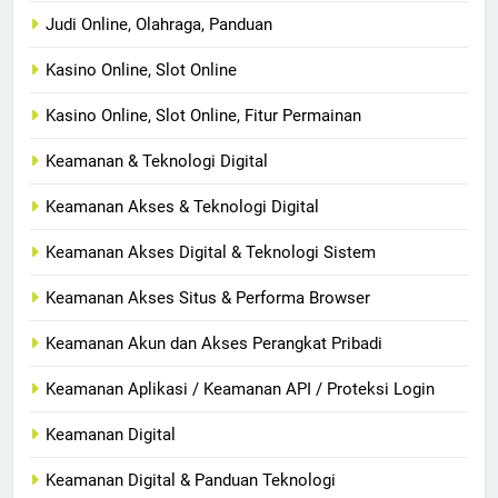
Judi Online, Olahraga, Panduan
Kasino Online, Slot Online
Kasino Online, Slot Online, Fitur Permainan
Keamanan & Teknologi Digital
Keamanan Akses & Teknologi Digital
Keamanan Akses Digital & Teknologi Sistem
Keamanan Akses Situs & Performa Browser
Keamanan Akun dan Akses Perangkat Pribadi
Keamanan Aplikasi / Keamanan API / Proteksi Login
Keamanan Digital
Keamanan Digital & Panduan Teknologi