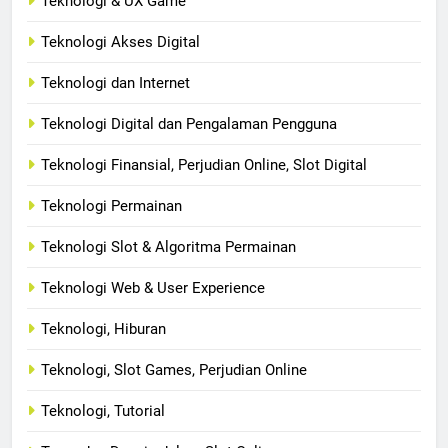
Teknologi & UX Game
Teknologi Akses Digital
Teknologi dan Internet
Teknologi Digital dan Pengalaman Pengguna
Teknologi Finansial, Perjudian Online, Slot Digital
Teknologi Permainan
Teknologi Slot & Algoritma Permainan
Teknologi Web & User Experience
Teknologi, Hiburan
Teknologi, Slot Games, Perjudian Online
Teknologi, Tutorial