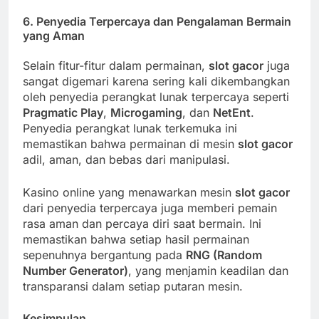
6.
Penyedia Terpercaya dan Pengalaman Bermain
yang Aman
Selain fitur-fitur dalam permainan,
slot gacor
juga
sangat digemari karena sering kali dikembangkan
oleh penyedia perangkat lunak terpercaya seperti
Pragmatic Play
,
Microgaming
, dan
NetEnt
.
Penyedia perangkat lunak terkemuka ini
memastikan bahwa permainan di mesin
slot gacor
adil, aman, dan bebas dari manipulasi.
Kasino online yang menawarkan mesin
slot gacor
dari penyedia terpercaya juga memberi pemain
rasa aman dan percaya diri saat bermain. Ini
memastikan bahwa setiap hasil permainan
sepenuhnya bergantung pada
RNG (Random
Number Generator)
, yang menjamin keadilan dan
transparansi dalam setiap putaran mesin.
Kesimpulan