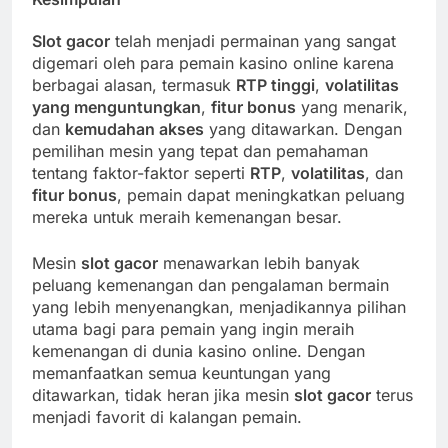
Slot gacor
telah menjadi permainan yang sangat
digemari oleh para pemain kasino online karena
berbagai alasan, termasuk
RTP tinggi
,
volatilitas
yang menguntungkan
,
fitur bonus
yang menarik,
dan
kemudahan akses
yang ditawarkan. Dengan
pemilihan mesin yang tepat dan pemahaman
tentang faktor-faktor seperti
RTP
,
volatilitas
, dan
fitur bonus
, pemain dapat meningkatkan peluang
mereka untuk meraih kemenangan besar.
Mesin
slot gacor
menawarkan lebih banyak
peluang kemenangan dan pengalaman bermain
yang lebih menyenangkan, menjadikannya pilihan
utama bagi para pemain yang ingin meraih
kemenangan di dunia kasino online. Dengan
memanfaatkan semua keuntungan yang
ditawarkan, tidak heran jika mesin
slot gacor
terus
menjadi favorit di kalangan pemain.