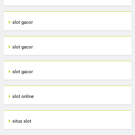
slot gacor
slot gacor
slot gacor
slot online
situs slot