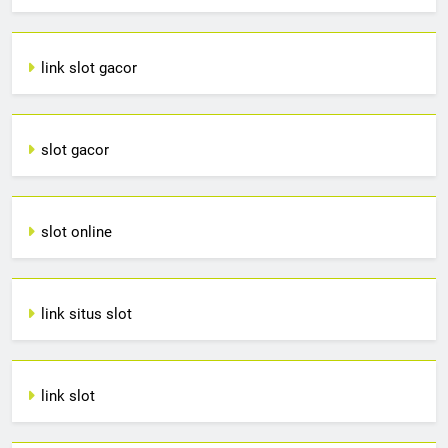
link slot gacor
slot gacor
slot online
link situs slot
link slot