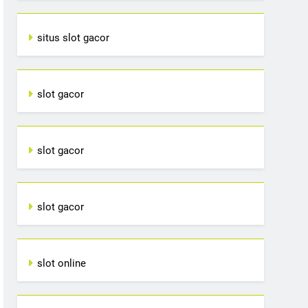
situs slot gacor
slot gacor
slot gacor
slot gacor
slot online