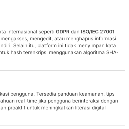
a internasional seperti
GDPR
dan
ISO/IEC 27001
mengakses, mengedit, atau menghapus informasi
diri. Selain itu, platform ini tidak menyimpan kata
entuk hash terenkripsi menggunakan algoritma SHA-
kasi pengguna. Tersedia panduan keamanan, tips
ahuan real-time jika pengguna berinteraksi dengan
an proaktif untuk meningkatkan literasi digital