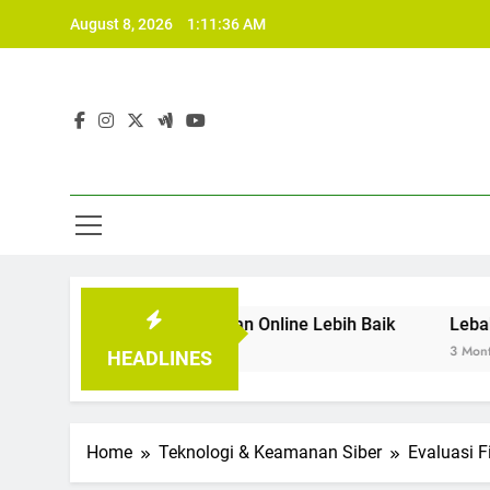
Skip
August 8, 2026
1:11:37 AM
to
content
724
ogi untuk Pengalaman Online Lebih Baik
Lebah4D Alter
3 Months Ago
HEADLINES
Home
Teknologi & Keamanan Siber
Evaluasi F