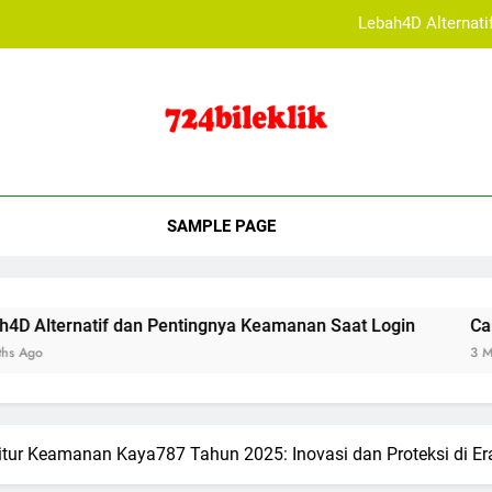
Lebah4D Alternati
Cara Mengatasi Loading Lama pada Slot Lebah4D den
LAE138 Login dan Pent
 Bileklik
Slot Lebah4D dan Dukungan Teknolog
Lebah4D Alternati
SAMPLE PAGE
Cara Mengatasi Loading Lama pada Slot Lebah4D den
LAE138 Login dan Pent
natif dan Pentingnya Keamanan Saat Login
Cara Menga
3 Months Ago
itur Keamanan Kaya787 Tahun 2025: Inovasi dan Proteksi di Era