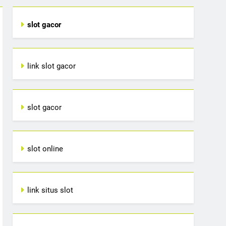
slot gacor
link slot gacor
slot gacor
slot online
link situs slot