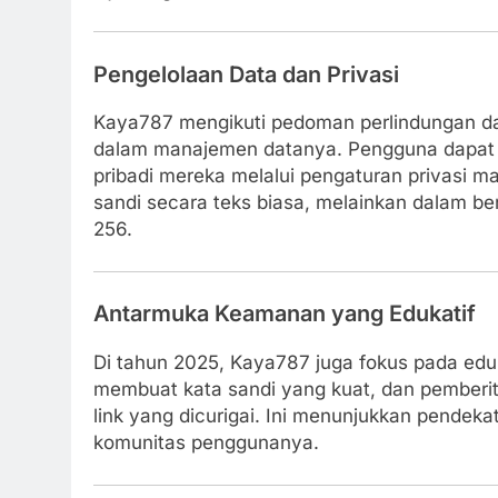
Pengelolaan Data dan Privasi
Kaya787 mengikuti pedoman perlindungan dat
dalam manajemen datanya. Pengguna dapat 
pribadi mereka melalui pengaturan privasi man
sandi secara teks biasa, melainkan dalam b
256.
Antarmuka Keamanan yang Edukatif
Di tahun 2025, Kaya787 juga fokus pada edu
membuat kata sandi yang kuat, dan pemberit
link yang dicurigai. Ini menunjukkan pendekat
komunitas penggunanya.