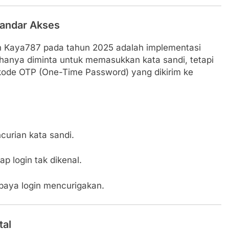
tandar Akses
eh Kaya787 pada tahun 2025 adalah implementasi
 hanya diminta untuk memasukkan kata sandi, tetapi
 kode OTP (One-Time Password) yang dikirim ke
curian kata sandi.
p login tak dikenal.
upaya login mencurigakan.
tal