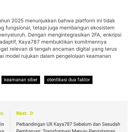
ahun 2025 menunjukkan bahwa platform ini tidak
g fungsional, tetapi juga membangun ekosistem
enyeluruh. Dengan mengintegrasikan 2FA, enkripsi
esi adaptif, Kaya787 membuktikan komitmennya
at relevan di tengah ancaman digital yang terus
i model rujukan dalam pengelolaan keamanan
keamanan siber
otentikasi dua faktor
s:
Next:
in
Perbandingan UX Kaya787 Sebelum dan Sesudah
ya
Pembaruan: Transformasi Menuju Pengalaman