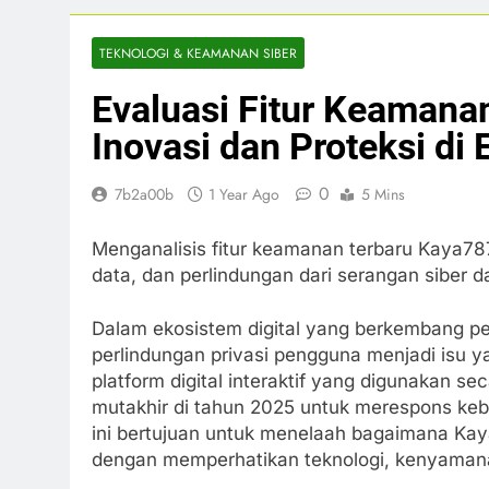
TEKNOLOGI & KEAMANAN SIBER
Evaluasi Fitur Keaman
Inovasi dan Proteksi di E
0
7b2a00b
1 Year Ago
5 Mins
Menganalisis fitur keamanan terbaru Kaya787
data, dan perlindungan dari serangan siber 
Dalam ekosistem digital yang berkembang p
perlindungan privasi pengguna menjadi isu y
platform digital interaktif yang digunakan s
mutakhir di tahun 2025 untuk merespons keb
ini bertujuan untuk menelaah bagaimana Ka
dengan memperhatikan teknologi, kenyamana