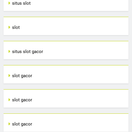
situs slot
slot
situs slot gacor
slot gacor
slot gacor
slot gacor