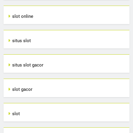
slot online
situs slot
situs slot gacor
slot gacor
slot