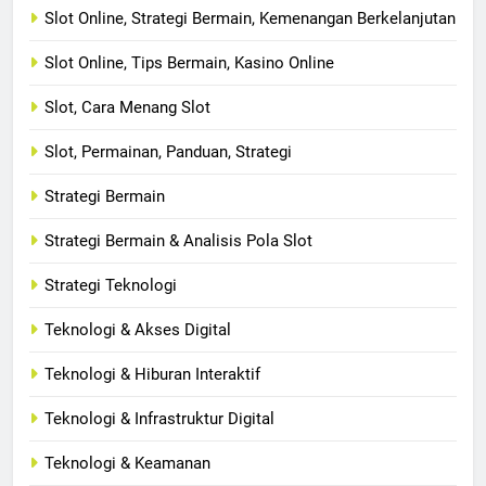
Slot Online, Strategi Bermain, Kemenangan Berkelanjutan
Slot Online, Tips Bermain, Kasino Online
Slot, Cara Menang Slot
Slot, Permainan, Panduan, Strategi
Strategi Bermain
Strategi Bermain & Analisis Pola Slot
Strategi Teknologi
Teknologi & Akses Digital
Teknologi & Hiburan Interaktif
Teknologi & Infrastruktur Digital
Teknologi & Keamanan