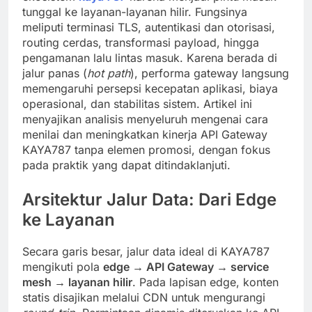
tunggal ke layanan-layanan hilir. Fungsinya
meliputi terminasi TLS, autentikasi dan otorisasi,
routing cerdas, transformasi payload, hingga
pengamanan lalu lintas masuk. Karena berada di
jalur panas (
hot path
), performa gateway langsung
memengaruhi persepsi kecepatan aplikasi, biaya
operasional, dan stabilitas sistem. Artikel ini
menyajikan analisis menyeluruh mengenai cara
menilai dan meningkatkan kinerja API Gateway
KAYA787 tanpa elemen promosi, dengan fokus
pada praktik yang dapat ditindaklanjuti.
Arsitektur Jalur Data: Dari Edge
ke Layanan
Secara garis besar, jalur data ideal di KAYA787
mengikuti pola
edge → API Gateway → service
mesh → layanan hilir
. Pada lapisan edge, konten
statis disajikan melalui CDN untuk mengurangi