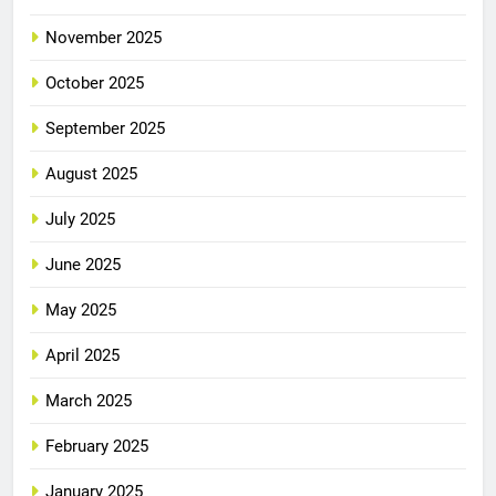
November 2025
October 2025
September 2025
August 2025
July 2025
June 2025
May 2025
April 2025
March 2025
February 2025
January 2025