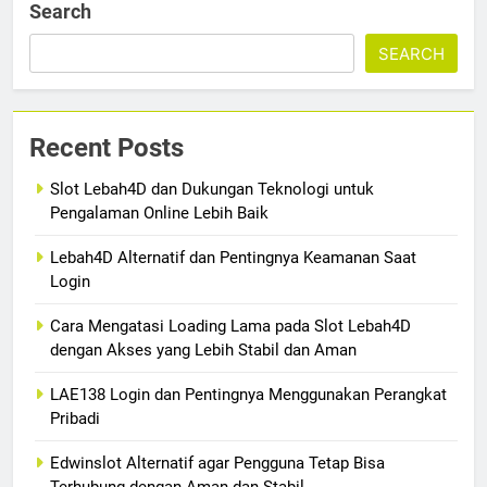
Search
SEARCH
Recent Posts
Slot Lebah4D dan Dukungan Teknologi untuk
Pengalaman Online Lebih Baik
Lebah4D Alternatif dan Pentingnya Keamanan Saat
Login
Cara Mengatasi Loading Lama pada Slot Lebah4D
dengan Akses yang Lebih Stabil dan Aman
LAE138 Login dan Pentingnya Menggunakan Perangkat
Pribadi
Edwinslot Alternatif agar Pengguna Tetap Bisa