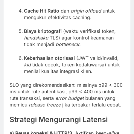
Cache Hit Ratio
dan
origin offload
untuk
mengukur efektivitas caching.
Biaya kriptografi
(waktu verifikasi token,
handshake
TLS) agar kontrol keamanan
tidak menjadi
bottleneck
.
Keberhasilan otorisasi
(JWT valid/invalid,
kid
tidak cocok, token kedaluwarsa) untuk
menilai kualitas integrasi klien.
SLO yang direkomendasikan: misalnya p99 < 300
ms untuk rute autentikasi, p99 < 400 ms untuk
rute transaksi, serta
error budget
bulanan yang
memicu
release freeze
jika terbakar terlalu cepat.
Strategi Mengurangi Latensi
a) Reuse koneksi & HTTP/3.
Aktifkan
keep-alive
,