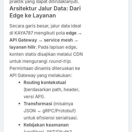
praktik yang dapat ditindaklanjuti.
Arsitektur Jalur Data: Dari
Edge ke Layanan
Secara garis besar, jalur data ideal
di KAYA787 mengikuti pola
edge →
API Gateway → service mesh →
layanan hilir
. Pada lapisan edge,
konten statis disajikan melalui CDN
untuk mengurangi
round-trip
.
Permintaan dinamis diteruskan ke
API Gateway yang melakukan:
Routing kontekstual
(berdasarkan path, header,
versi API).
Transformasi
(misalnya
JSON ↔ gRPC/Protobuf)
untuk efisiensi serialisasi.
Kebijakan keamanan
(verifikasi JWT/OAuth2,