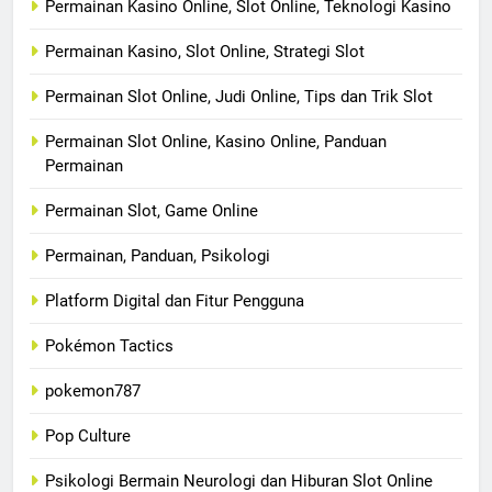
Permainan Kasino Online, Slot Online, Teknologi Kasino
Permainan Kasino, Slot Online, Strategi Slot
Permainan Slot Online, Judi Online, Tips dan Trik Slot
Permainan Slot Online, Kasino Online, Panduan
Permainan
Permainan Slot, Game Online
Permainan, Panduan, Psikologi
Platform Digital dan Fitur Pengguna
Pokémon Tactics
pokemon787
Pop Culture
Psikologi Bermain Neurologi dan Hiburan Slot Online