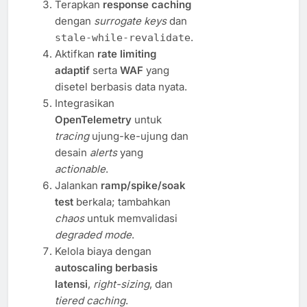
Terapkan
response caching
dengan
surrogate keys
dan
.
stale-while-revalidate
Aktifkan
rate limiting
adaptif
serta
WAF
yang
disetel berbasis data nyata.
Integrasikan
OpenTelemetry
untuk
tracing
ujung-ke-ujung dan
desain
alerts
yang
actionable
.
Jalankan
ramp/spike/soak
test
berkala; tambahkan
chaos
untuk memvalidasi
degraded mode
.
Kelola biaya dengan
autoscaling berbasis
latensi
,
right-sizing
, dan
tiered caching
.