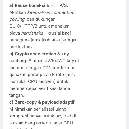
a) Reuse koneksi & HTTP/3.
Aktifkan
keep-alive
,
connection
pooling
, dan dukungan
QUIC/HTTP/3 untuk menekan
biaya
handshake
—krusial bagi
pengguna jarak jauh atau jaringan
berfluktuasi.
b) Crypto acceleration & key
caching.
Simpan JWK/JWT key di
memori dengan
TTL
pendek dan
gunakan percepatan kripto (mis.
instruksi CPU modern) untuk
mempercepat verifikasi tanda
tangan.
c) Zero-copy & payload adaptif.
Minimalkan serialisasi ulang;
kompresi hanya untuk payload di
atas ambang tertentu agar CPU