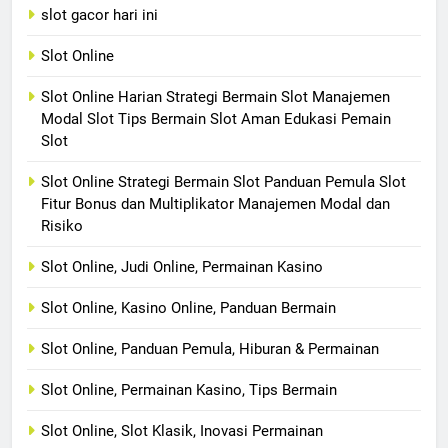
slot gacor hari ini
Slot Online
Slot Online Harian Strategi Bermain Slot Manajemen
Modal Slot Tips Bermain Slot Aman Edukasi Pemain
Slot
Slot Online Strategi Bermain Slot Panduan Pemula Slot
Fitur Bonus dan Multiplikator Manajemen Modal dan
Risiko
Slot Online, Judi Online, Permainan Kasino
Slot Online, Kasino Online, Panduan Bermain
Slot Online, Panduan Pemula, Hiburan & Permainan
Slot Online, Permainan Kasino, Tips Bermain
Slot Online, Slot Klasik, Inovasi Permainan