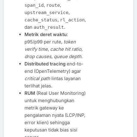
,
,
span_id
route
,
upstream_service
,
,
cache_status
rl_action
dan
.
auth_result
Metrik deret waktu
:
p95/p99 per rute,
token
verify time
,
cache hit ratio
,
drop causes
,
queue depth
.
Distributed tracing
end-to-
end (OpenTelemetry) agar
critical path
lintas layanan
terlihat jelas.
RUM
(Real User Monitoring)
untuk menghubungkan
metrik gateway ke
pengalaman nyata (LCP/INP,
error klien) sehingga
keputusan tidak bias sisi