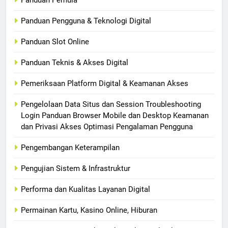
Panduan Pemula
Panduan Pengguna & Teknologi Digital
Panduan Slot Online
Panduan Teknis & Akses Digital
Pemeriksaan Platform Digital & Keamanan Akses
Pengelolaan Data Situs dan Session Troubleshooting
Login Panduan Browser Mobile dan Desktop Keamanan
dan Privasi Akses Optimasi Pengalaman Pengguna
Pengembangan Keterampilan
Pengujian Sistem & Infrastruktur
Performa dan Kualitas Layanan Digital
Permainan Kartu, Kasino Online, Hiburan