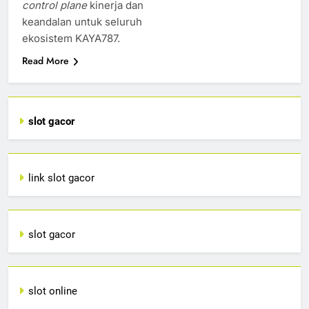
control plane
kinerja dan
keandalan untuk seluruh
ekosistem KAYA787.
Read More
slot gacor
link slot gacor
slot gacor
slot online