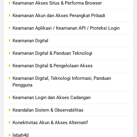
Keamanan Akses Situs & Performa Browser
Keamanan Akun dan Akses Perangkat Pribadi
Keamanan Aplikasi / Keamanan API / Proteksi Login
Keamanan Digital
Keamanan Digital & Panduan Teknologi
Keamanan Digital & Pengelolaan Akses
Keamanan Digital, Teknologi Informasi, Panduan
Pengguna
Keamanan Login dan Akses Cadangan
Keandalan Sistem & Observabilitas
Konektivitas Akun & Akses Alternatif
lebah4d