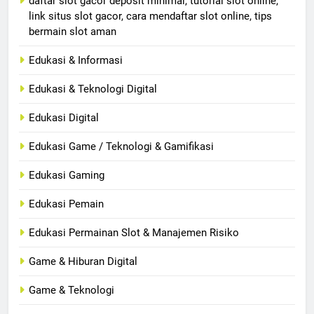
daftar slot gacor deposit minimal, tutorial slot online,
link situs slot gacor, cara mendaftar slot online, tips
bermain slot aman
Edukasi & Informasi
Edukasi & Teknologi Digital
Edukasi Digital
Edukasi Game / Teknologi & Gamifikasi
Edukasi Gaming
Edukasi Pemain
Edukasi Permainan Slot & Manajemen Risiko
Game & Hiburan Digital
Game & Teknologi