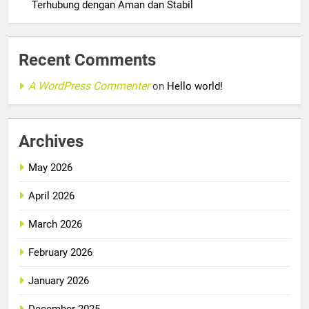
Terhubung dengan Aman dan Stabil
Recent Comments
A WordPress Commenter
on
Hello world!
Archives
May 2026
April 2026
March 2026
February 2026
January 2026