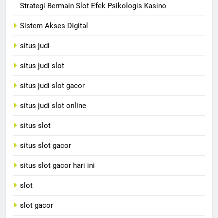
Strategi Bermain Slot Efek Psikologis Kasino
Sistem Akses Digital
situs judi
situs judi slot
situs judi slot gacor
situs judi slot online
situs slot
situs slot gacor
situs slot gacor hari ini
slot
slot gacor