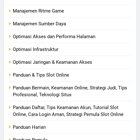
Manajemen Ritme Game
Manajemen Sumber Daya
Optimasi Akses dan Performa Halaman
Optimasi Infrastruktur
Optimasi Jaringan & Keamanan Akses
Panduan & Tips Slot Online
Panduan Bermain, Keamanan Online, Strategi Judi, Tips
Profesional, Teknologi Situs
Panduan Daftar, Tips Keamanan Akun, Tutorial Slot
Online, Cara Login Aman, Strategi Pemula Slot Online
Panduan Harian