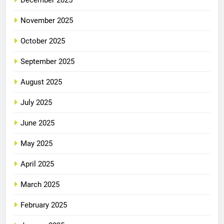
December 2025
November 2025
October 2025
September 2025
August 2025
July 2025
June 2025
May 2025
April 2025
March 2025
February 2025