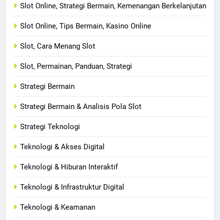
Slot Online, Strategi Bermain, Kemenangan Berkelanjutan
Slot Online, Tips Bermain, Kasino Online
Slot, Cara Menang Slot
Slot, Permainan, Panduan, Strategi
Strategi Bermain
Strategi Bermain & Analisis Pola Slot
Strategi Teknologi
Teknologi & Akses Digital
Teknologi & Hiburan Interaktif
Teknologi & Infrastruktur Digital
Teknologi & Keamanan