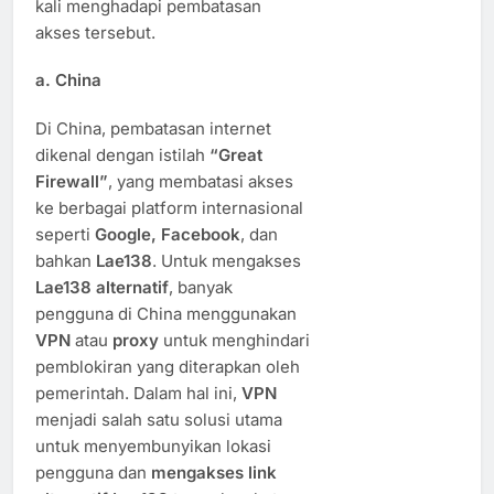
kali menghadapi pembatasan
akses tersebut.
a.
China
Di China, pembatasan internet
dikenal dengan istilah
“Great
Firewall”
, yang membatasi akses
ke berbagai platform internasional
seperti
Google, Facebook
, dan
bahkan
Lae138
. Untuk mengakses
Lae138 alternatif
, banyak
pengguna di China menggunakan
VPN
atau
proxy
untuk menghindari
pemblokiran yang diterapkan oleh
pemerintah. Dalam hal ini,
VPN
menjadi salah satu solusi utama
untuk menyembunyikan lokasi
pengguna dan
mengakses link