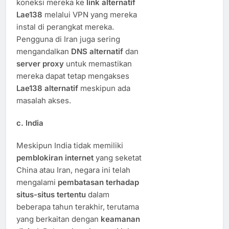
koneksi mereka ke
link alternatif
Lae138
melalui VPN yang mereka
instal di perangkat mereka.
Pengguna di Iran juga sering
mengandalkan
DNS alternatif
dan
server proxy
untuk memastikan
mereka dapat tetap mengakses
Lae138 alternatif
meskipun ada
masalah akses.
c.
India
Meskipun India tidak memiliki
pemblokiran internet
yang seketat
China atau Iran, negara ini telah
mengalami
pembatasan terhadap
situs-situs tertentu
dalam
beberapa tahun terakhir, terutama
yang berkaitan dengan
keamanan