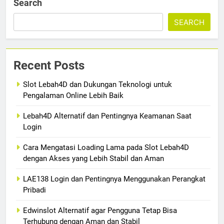
Search
SEARCH
Recent Posts
Slot Lebah4D dan Dukungan Teknologi untuk
Pengalaman Online Lebih Baik
Lebah4D Alternatif dan Pentingnya Keamanan Saat
Login
Cara Mengatasi Loading Lama pada Slot Lebah4D
dengan Akses yang Lebih Stabil dan Aman
LAE138 Login dan Pentingnya Menggunakan Perangkat
Pribadi
Edwinslot Alternatif agar Pengguna Tetap Bisa
Terhubung dengan Aman dan Stabil