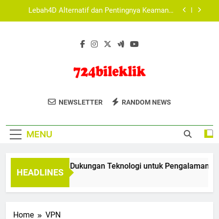
Skip
Cara Mengatasi Loading Lama pada Slot Lebah4D
to
dengan Akses yang Lebih Stabil dan Aman
content
LAE138 Login dan Pentingnya Menggunakan
Perangkat Pribadi
Slot Lebah4D dan Dukungan Teknologi untuk
Pengalaman Online Lebih Baik
Lebah4D Alternatif dan Pentingnya Keamanan
Saat Login
724 Bileklik
Cara Mengatasi Loading Lama pada Slot Lebah4D
NEWSLETTER
RANDOM NEWS
dengan Akses yang Lebih Stabil dan Aman
LAE138 Login dan Pentingnya Menggunakan
Perangkat Pribadi
MENU
ot Lebah4D dan Dukungan Teknologi untuk Pengalaman Online
HEADLINES
Months Ago
Home
VPN