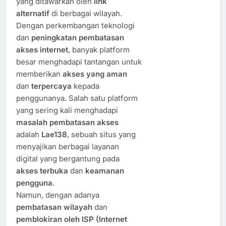
yang ditawarkan oleh
link
alternatif
di berbagai wilayah.
Dengan perkembangan teknologi
dan
peningkatan pembatasan
akses internet
, banyak platform
besar menghadapi tantangan untuk
memberikan
akses yang aman
dan
terpercaya
kepada
penggunanya. Salah satu platform
yang sering kali menghadapi
masalah pembatasan akses
adalah
Lae138
, sebuah situs yang
menyajikan berbagai layanan
digital yang bergantung pada
akses terbuka
dan
keamanan
pengguna
.
Namun, dengan adanya
pembatasan wilayah
dan
pemblokiran oleh ISP (Internet