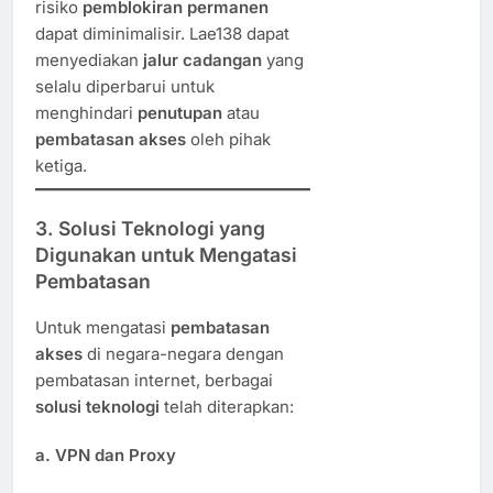
risiko
pemblokiran permanen
dapat diminimalisir. Lae138 dapat
menyediakan
jalur cadangan
yang
selalu diperbarui untuk
menghindari
penutupan
atau
pembatasan akses
oleh pihak
ketiga.
3.
Solusi Teknologi yang
Digunakan untuk Mengatasi
Pembatasan
Untuk mengatasi
pembatasan
akses
di negara-negara dengan
pembatasan internet, berbagai
solusi teknologi
telah diterapkan:
a.
VPN dan Proxy