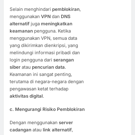
Selain menghindari
pemblokiran
,
menggunakan
VPN
dan
DNS
alternatif
juga
meningkatkan
keamanan
pengguna. Ketika
menggunakan VPN, semua data
yang dikirimkan dienkripsi, yang
melindungi informasi pribadi dan
login pengguna dari
serangan
siber
atau
pencurian data
.
Keamanan ini sangat penting,
terutama di negara-negara dengan
pengawasan ketat terhadap
aktivitas digital
.
c.
Mengurangi Risiko Pemblokiran
Dengan menggunakan
server
cadangan
atau
link alternatif
,