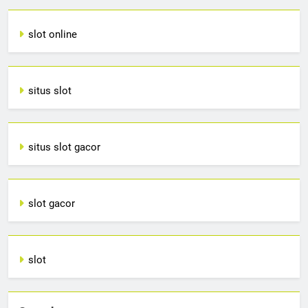
slot online
situs slot
situs slot gacor
slot gacor
slot