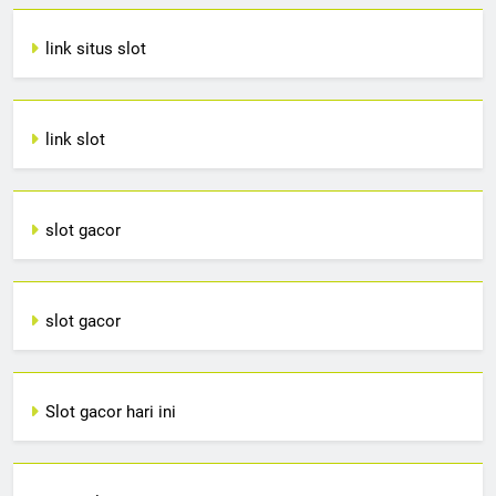
link situs slot
link slot
slot gacor
slot gacor
Slot gacor hari ini