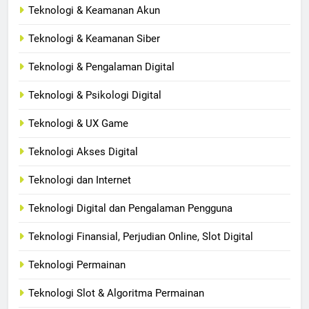
Teknologi & Keamanan Akun
Teknologi & Keamanan Siber
Teknologi & Pengalaman Digital
Teknologi & Psikologi Digital
Teknologi & UX Game
Teknologi Akses Digital
Teknologi dan Internet
Teknologi Digital dan Pengalaman Pengguna
Teknologi Finansial, Perjudian Online, Slot Digital
Teknologi Permainan
Teknologi Slot & Algoritma Permainan